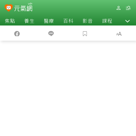
焦點
養生
醫療
百科
影音
課程
退休