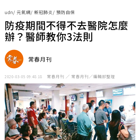
udn
/
元氣網
/
新冠肺炎
/
預防自保
防疫期間不得不去醫院怎麼
辦？醫師教你3法則
常春月刊
常春月刊 ／ 常春月刊／編輯部整理
2020-03-05 09:48:18