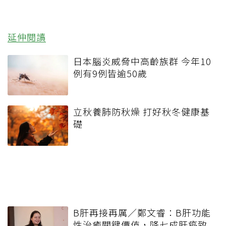
延伸閱讀
日本腦炎威脅中高齡族群 今年10
例有9例皆逾50歲
立秋養肺防秋燥 打好秋冬健康基
礎
B肝再接再厲／鄭文睿：B肝功能
性治癒關鍵價值，降七成肝癌致