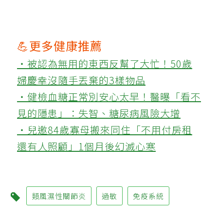
💪更多健康推薦
‧被認為無用的東西反幫了大忙！50歲
婦慶幸沒隨手丟棄的3樣物品
‧健檢血糖正常別安心太早！醫曝「看不
見的隱患」：失智、糖尿病風險大增
‧兒邀84歲寡母搬來同住「不用付房租
還有人照顧」1個月後幻滅心寒
類風濕性關節炎
過敏
免疫系統