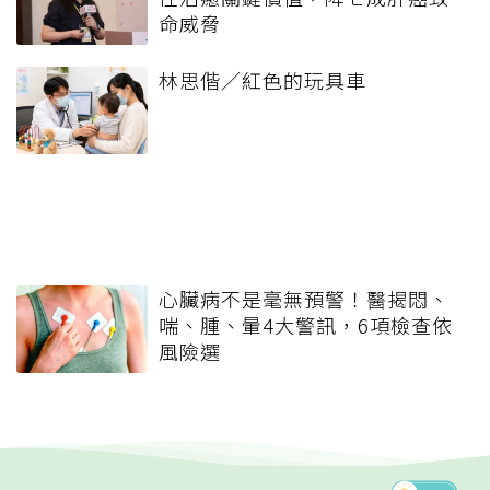
命威脅
林思偕／紅色的玩具車
心臟病不是毫無預警！醫揭悶、
喘、腫、暈4大警訊，6項檢查依
風險選