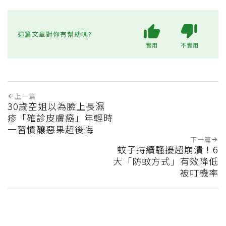
這篇文章對你有幫助嗎?
實用
不實用
上一篇
30歲空姐以為臉上長濕
疹「確診皮膚癌」年輕時
一習慣釀惡果超後悔
下一篇
蚊子持續騷擾超崩潰！6
大「防蚊方式」有效降低
被叮機率