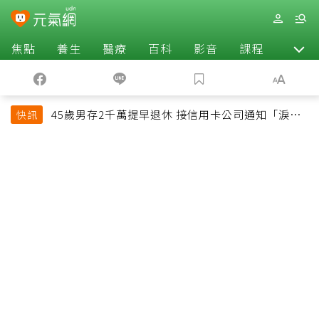
焦點
養生
醫療
百科
影音
課程
退休
45歲男存2千萬提早退休 接信用卡公司通知「淚回
快訊
職場」：有錢也碰壁