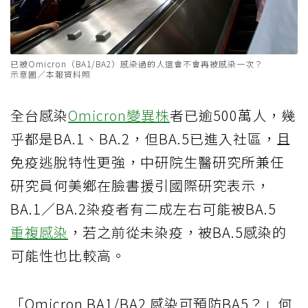
已被Omicron（BA1/BA2）感染過的人還會不會再被感染一次？
示意圖／本報資料照
全台感染
Omicron變異株
者已逾500萬人，幾
乎都是BA.1、BA.2，但BA.5已進入社區，且
免疫逃脫特性更強，中研院生醫研究所兼任
研究員何美鄉在臉書援引國際研究表示，
BA.1／BA.2染疫者有二成左右可能被BA.5
重複感染
，若之前從未染疫，被BA.5感染的
可能性也比較高。
「Omicron BA1/BA2 感染可預防BA5？」何