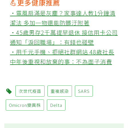
💪更多健康推薦
‧電風扇滿是灰塵？家事達人教1分鐘清
潔法 多加一物還能防髒汙附著
‧45歲男存2千萬提早退休 接信用卡公司
通知「淚回職場」：有錢也碰壁
‧用千元手機、拒絕社群網站 48歲社長
中年後重視和放棄的事：不為面子消費
次世代疫苗
重複感染
SARS
Omicron變異株
Delta