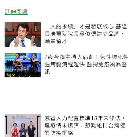
延伸閱讀
「人的永續」才是發展核心 基隆
長庚醫院院長吳俊德建立品牌、
願景留才
7歲金鐘主持人病逝！急性壞死性
腦病變病程超快 醫揭免疫風暴警
訊
感管人力配置標準18年未修法，
埋疫情未爆彈，恐難維持台灣優
異防疫網絡