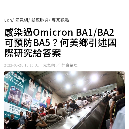
udn
/
元氣網
/
新冠肺炎
/
專家觀點
感染過Omicron BA1/BA2
可預防BA5？何美鄉引述國
際研究給答案
元氣網 ／ 綜合整理
2022-08-26 16:19:31