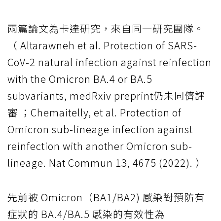
兩篇論文為卡達研究，來自同一研究團隊。
（ Altarawneh et al. Protection of SARS-
CoV-2 natural infection against reinfection
with the Omicron BA.4 or BA.5
subvariants, medRxiv preprint仍未同儕評
審 ；Chemaitelly, et al. Protection of
Omicron sub-lineage infection against
reinfection with another Omicron sub-
lineage. Nat Commun 13, 4675 (2022). ）
先前被 Omicron（BA1/BA2) 感染對預防有
症狀的 BA.4/BA.5 感染的有效性為