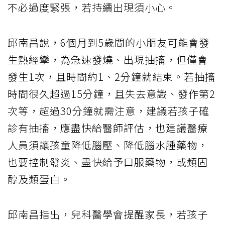
不必過度緊張，若持續出現須小心。
邱南昌說，6個月到5歲間的小朋友可能會發
生熱經孿，為急速發燒、出現抽搐，但僅會
發生1次，且時間約1、2分鐘就結束。若抽搐
時間很久超過15分鐘，且失去意識、發作第2
次等，超過30分鐘就需注意，建議若孩子確
診有抽搐，應盡快給醫師評估，也建議醫療
人員須讓孩童降低腦壓、降低腦水腫藥物，
也要控制發炎、盡快給予口服藥物，或類固
醇及類蛋白。
邱南昌指出，兒科醫學會提醒家長，若孩子