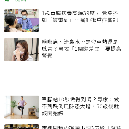
1歲童腸病毒高燒39度 睡覺突抖
如「被電到」…醫師揪重症警訊
喉嚨痛、流鼻水⋯是登革熱還是
感冒？醫揭「1關鍵差異」要提高
警覺
單腳站10秒做得到嗎？專家：做
不到跌倒風險恐大增，50歲後就
該開始練
家裡囤積的罐頭出現3表徵「潛藏