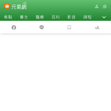
焦點
養生
醫療
百科
影音
課程
退休