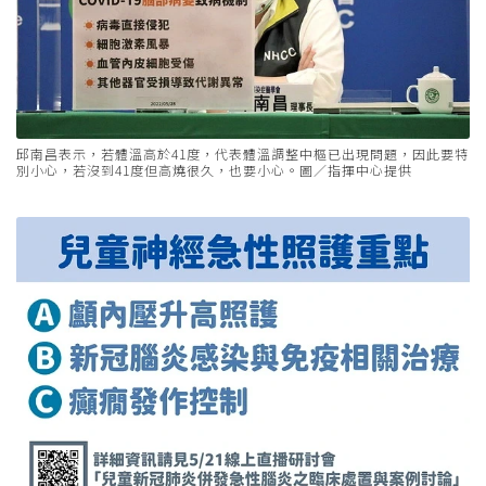
邱南昌表示，若體溫高於41度，代表體溫調整中樞已出現問題，因此要特
別小心，若沒到41度但高燒很久，也要小心。圖／指揮中心提供