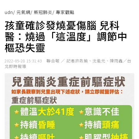
udn
/
元氣網
/
新冠肺炎
/
專家觀點
孩童確診發燒憂傷腦 兒科
醫：燒過「這溫度」調節中
樞恐失靈
聯合報 ／ 記者許政榆、沈能元、陳雨鑫／台
2022-05-28 15:31:43
北即時報導