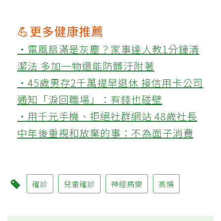
💪更多健康推薦
‧電風扇滿是灰塵？家事達人教1分鐘清
潔法 多加一物還能防髒汙附著
‧45歲男存2千萬提早退休 接信用卡公司
通知「淚回職場」：有錢也碰壁
‧用千元手機、拒絕社群網站 48歲社長
中年後重視和放棄的事：不為面子消費
確診
兒童確診
神經病變
高燒