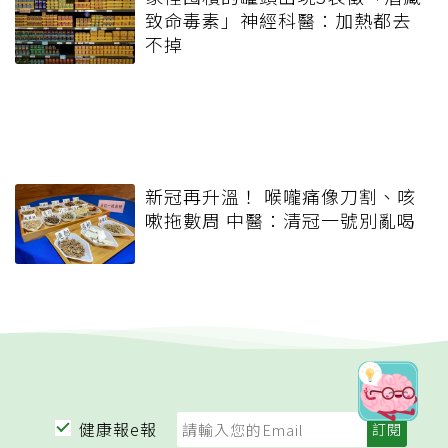
致命毒素」神經科醫：加熱都去
不掉
新冠再升溫！ 喉嚨痛像刀割、咳
嗽拖數周 中醫：清冠一號別亂喝
健康報e報