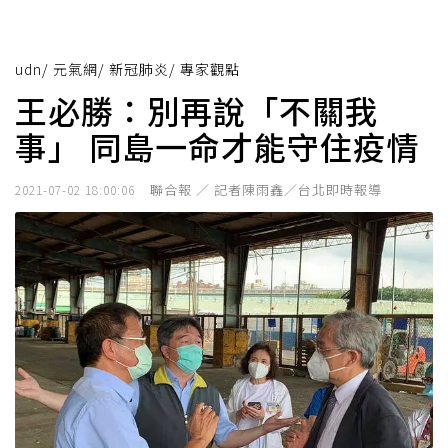
udn
/
元氣網
/
新冠肺炎
/
專家觀點
王必勝：別再說「不關我
事」 同島一命才能守住疫情
聯合報 ／ 記者陳雨鑫／台北即時報導
2021-07-02 18:00:06