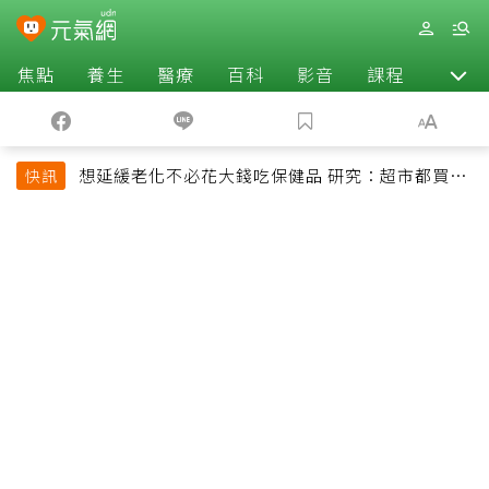
焦點
養生
醫療
百科
影音
課程
退休
想延緩老化不必花大錢吃保健品 研究：超市都買得
快訊
到的1便宜食品就可以