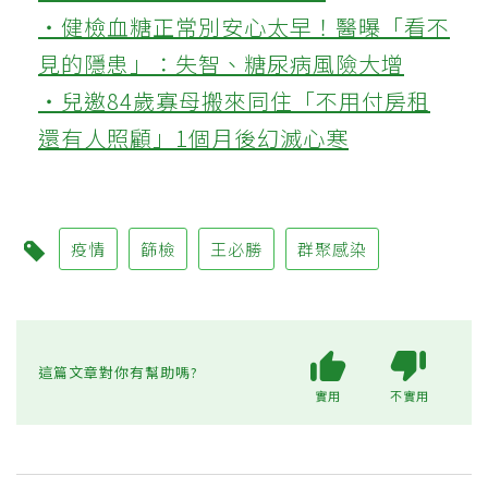
‧健檢血糖正常別安心太早！醫曝「看不
見的隱患」：失智、糖尿病風險大增
‧兒邀84歲寡母搬來同住「不用付房租
還有人照顧」1個月後幻滅心寒
疫情
篩檢
王必勝
群聚感染
這篇文章對你有幫助嗎?
實用
不實用