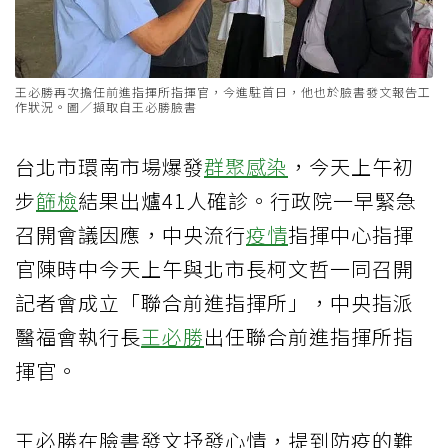
王必勝再次擔任前進指揮所指揮官，今進駐首日，他也於臉書發文報告工
作狀況。圖／擷取自王必勝臉書
台北市環南市場爆發
群聚感染
，今天上午初
步
篩檢
結果出爐41人確診。行政院一早緊急
召開會議因應，中央流行
疫情
指揮中心指揮
官陳時中今天上午與北市長柯文哲一同召開
記者會成立「聯合前進指揮所」，中央指派
醫福會執行長
王必勝
出任聯合前進指揮所指
揮官。
王必勝在臉書發文抒發心情，提到防疫的難