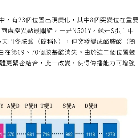
序列中，有23個位置出現變化，其中8個突變位在重
兩處變異點最關鍵，一是N501Y，就是S蛋白中
毒是天門冬胺酸（簡稱N），但突發變成酪胺酸（簡
蛋白在第69、70個胺基酸消失。由於這二個位置變
2受體更緊密結合，此一改變，使得傳播能力可增強