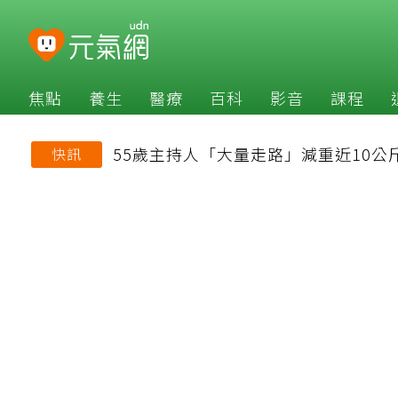
焦點
養生
醫療
百科
影音
課程
55歲主持人「大量走路」減重近10公
快訊