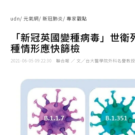
udn
/
元氣網
/
新冠肺炎
/
專家觀點
「新冠英國變種病毒」世衛
種情形應快篩檢
2021-06-05 09:22:30
聯合報 ／ 文╱台大醫學院外科名譽教