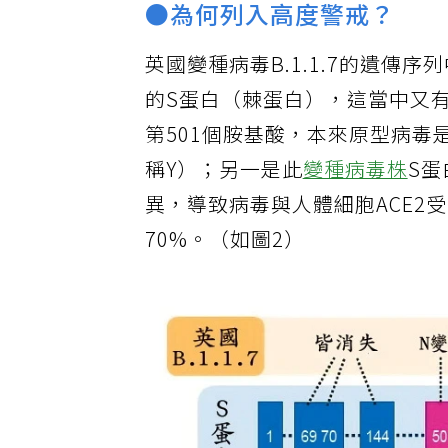
●為何列入高度警戒？
英國變種病毒B.1.1.7的遺傳
的S蛋白（棘蛋白），這當中又有
第501個胺基酸，本來原型病
稱Y）；另一是此
變種病毒株
S
異，導致病毒與人體細胞ACE
70%。（如圖2）