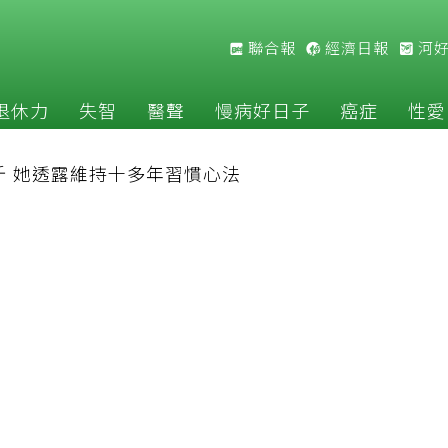
聯合報
經濟日報
河
退休力
失智
醫聲
慢病好日子
癌症
性愛
斤 她透露維持十多年習慣心法