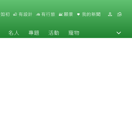
好如初
有設計
有行旅
願景
我的新聞
名人
專題
活動
寵物