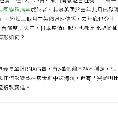
心證實，在12月23日華航自倫敦返台班機中，有一
英國變種病毒
感染者。其實英國於去年九月已發
1.7」，短短三個月在英國迅速傳播，去年底也登陸
國，台灣雙北失守，日本疫情再起，也都是此型變
情形如何？
界最長單鏈RNA病毒，有3萬個鹼基極不穩定，很
起任何影響或在病毒群中被淘汰，但有些突變則
體複製蔓延。