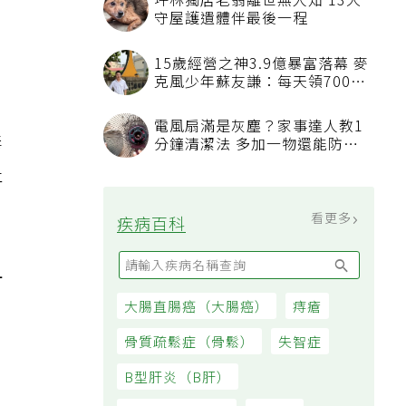
毒
趾
且