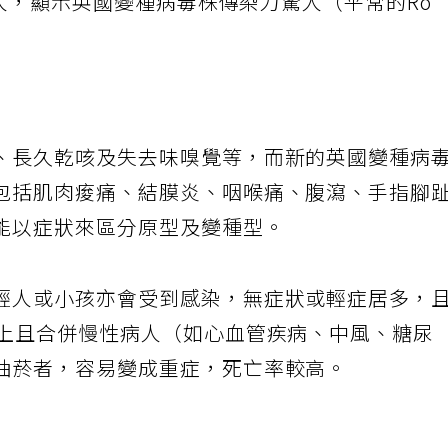
.5人，顯示英國變種病毒株傳染力驚人（平常的Ro
、長久乾咳及失去味嗅覺等，而新的英國變種病
包括肌肉痠痛、結膜炎、咽喉痛、腹瀉、手指腳
能以症狀來區分原型及變種型。
輕人或小孩亦會受到感染，無症狀或輕症居多，
以上且合併慢性病人（如心血管疾病、中風、糖尿
抽菸者，容易變成重症，死亡率較高。