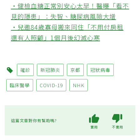
‧健檢血糖正常別安心太早！醫曝「看不
見的隱患」：失智、糖尿病風險大增
‧兒邀84歲寡母搬來同住「不用付房租
還有人照顧」1個月後幻滅心寒
確診
新冠肺炎
京都
冠狀病毒
臨床醫學
COVID-19
NHK
這篇文章對你有幫助嗎?
實用
不實用