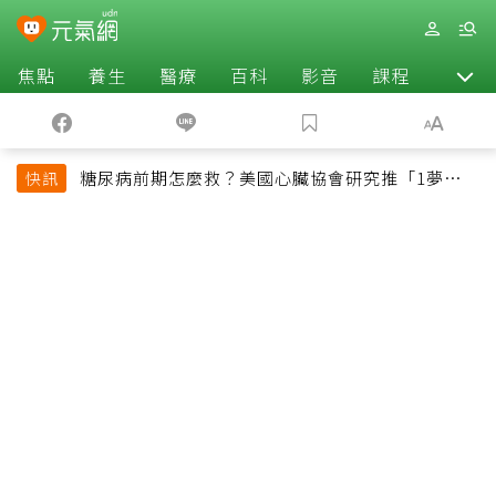
焦點
養生
醫療
百科
影音
課程
退休
糖尿病前期怎麼救？美國心臟協會研究推「1夢幻水
快訊
果組合」 酪梨加它改善血管功能