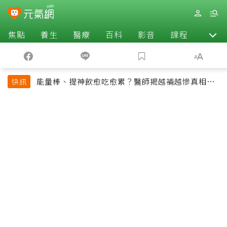
焦點
養生
醫療
百科
影音
課程
退休
能量棒、提神飲愈吃愈累？醫師揭越補越慘真相：
快訊
恐欠下疲勞債