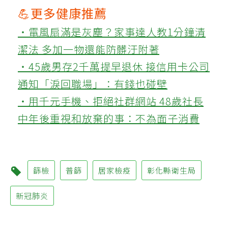
💪更多健康推薦
‧電風扇滿是灰塵？家事達人教1分鐘清
潔法 多加一物還能防髒汙附著
‧45歲男存2千萬提早退休 接信用卡公司
通知「淚回職場」：有錢也碰壁
‧用千元手機、拒絕社群網站 48歲社長
中年後重視和放棄的事：不為面子消費
篩檢
普篩
居家檢疫
彰化縣衛生局
新冠肺炎