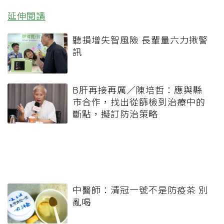
延伸閱讀
聽損增失智風險 長輩量六力揪警
訊
B肝再接再厲／陳培哲：應與縣
市合作，找出從篩檢到治療中的
斷點，擬訂防治策略
中醫師：清冠一號不是防疫茶 別
亂喝