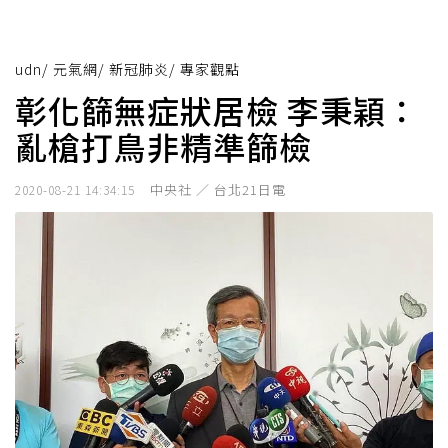
udn
/
元氣網
/
新冠肺炎
/
專家觀點
彰化篩無症狀居檢 李秉穎：
亂槍打鳥非精準篩檢
中央社 ／ 台北21日電
2020-08-21 14:34:15