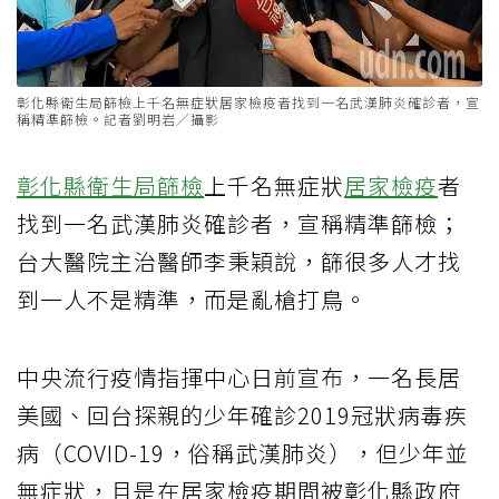
彰化縣衛生局篩檢上千名無症狀居家檢疫者找到一名武漢肺炎確診者，宣
稱精準篩檢。記者劉明岩／攝影
彰化縣衛生局
篩檢
上千名無症狀
居家檢疫
者
找到一名武漢肺炎確診者，宣稱精準篩檢；
台大醫院主治醫師李秉穎說，篩很多人才找
到一人不是精準，而是亂槍打鳥。
中央流行疫情指揮中心日前宣布，一名長居
美國、回台探親的少年確診2019冠狀病毒疾
病（COVID-19，俗稱武漢肺炎），但少年並
無症狀，且是在居家檢疫期間被彰化縣政府