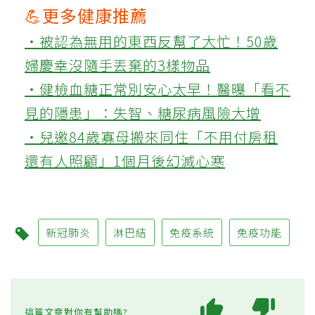
💪更多健康推薦
‧被認為無用的東西反幫了大忙！50歲
婦慶幸沒隨手丟棄的3樣物品
‧健檢血糖正常別安心太早！醫曝「看不
見的隱患」：失智、糖尿病風險大增
‧兒邀84歲寡母搬來同住「不用付房租
還有人照顧」1個月後幻滅心寒
新冠肺炎
淋巴結
免疫系統
免疫功能
這篇文章對你有幫助嗎?