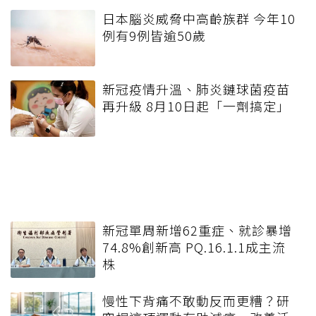
日本腦炎威脅中高齡族群 今年10
例有9例皆逾50歲
新冠疫情升溫、肺炎鏈球菌疫苗
再升級 8月10日起「一劑搞定」
新冠單周新增62重症、就診暴增
74.8%創新高 PQ.16.1.1成主流
株
慢性下背痛不敢動反而更糟？研