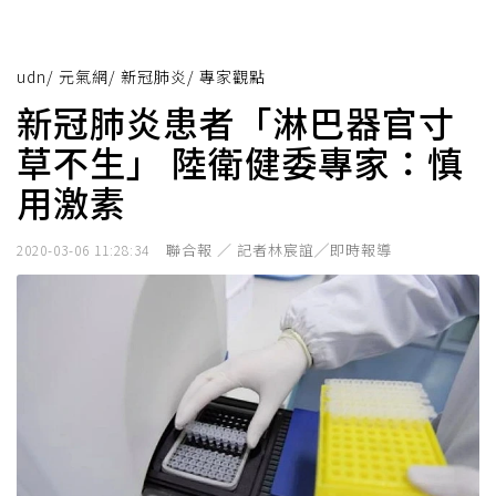
udn
/
元氣網
/
新冠肺炎
/
專家觀點
新冠肺炎患者「淋巴器官寸
草不生」 陸衛健委專家：慎
用激素
聯合報 ／ 記者林宸誼╱即時報導
2020-03-06 11:28:34