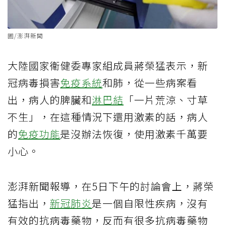
圖/澎湃新聞
大陸國家衛健委專家組成員蔣榮猛表示，新
冠病毒損害
免疫系統
和肺，從一些病案看
出，病人的脾臟和
淋巴結
「一片荒涼、寸草
不生」，在這種情況下還用激素的話，病人
的
免疫功能
是沒辦法恢復，使用激素千萬要
小心。
澎湃新聞報導，在5日下午的討論會上，蔣榮
猛指出，
新冠肺炎
是一個自限性疾病，沒有
有效的抗病毒藥物，反而有很多抗病毒藥物