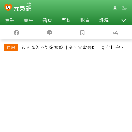
焦點
養生
醫療
百科
影音
課程
退休
親人臨終不知道該說什麼？安寧醫師：陪伴比完美
快訊
告別更重要，4句話值得及早說出口