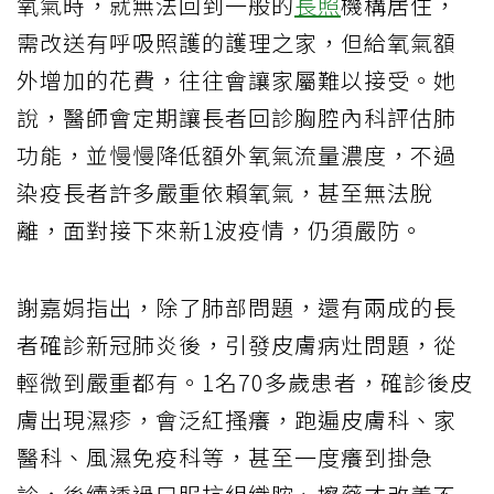
氧氣時，就無法回到一般的
長照
機構居住，
需改送有呼吸照護的護理之家，但給氧氣額
外增加的花費，往往會讓家屬難以接受。她
說，醫師會定期讓長者回診胸腔內科評估肺
功能，並慢慢降低額外氧氣流量濃度，不過
染疫長者許多嚴重依賴氧氣，甚至無法脫
離，面對接下來新1波疫情，仍須嚴防。
謝嘉娟指出，除了肺部問題，還有兩成的長
者確診新冠肺炎後，引發皮膚病灶問題，從
輕微到嚴重都有。1名70多歲患者，確診後皮
膚出現濕疹，會泛紅搔癢，跑遍皮膚科、家
醫科、風濕免疫科等，甚至一度癢到掛急