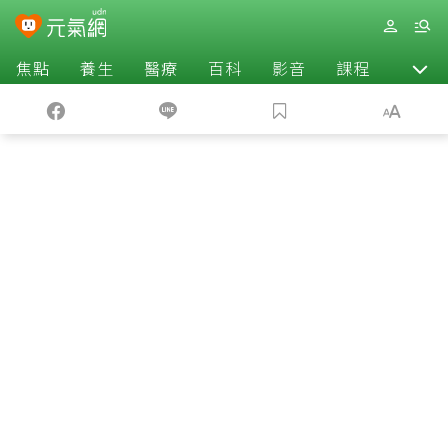
焦點
養生
醫療
百科
影音
課程
退休