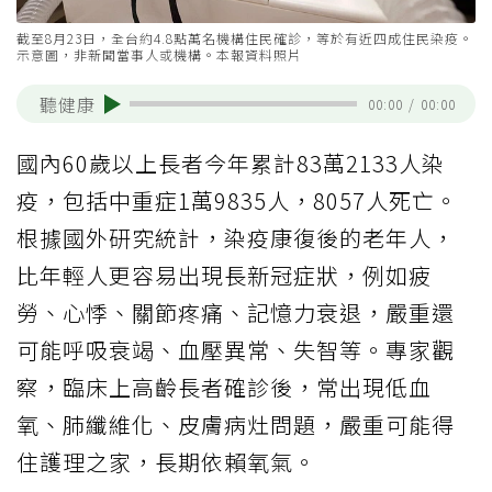
截至8月23日，全台約4.8點萬名機構住民確診，等於有近四成住民染疫。
示意圖，非新聞當事人或機構。本報資料照片
聽健康
00:00
/
00:00
國內60歲以上長者今年累計83萬2133人染
疫，包括中重症1萬9835人，8057人死亡。
根據國外研究統計，染疫康復後的老年人，
比年輕人更容易出現長新冠症狀，例如疲
勞、心悸、關節疼痛、記憶力衰退，嚴重還
可能呼吸衰竭、血壓異常、失智等。專家觀
察，臨床上高齡長者確診後，常出現低血
氧、肺纖維化、皮膚病灶問題，嚴重可能得
住護理之家，長期依賴氧氣。