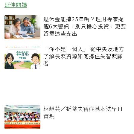
延伸閱讀
退休金能撐25年嗎？理財專家提
醒6大警訊：別只擔心投資，更要
留意這些支出
「你不是一個人」 從中央及地方
了解長照資源如何撐住失智照顧
者
林靜芸／祈望失智症基本法早日
實現