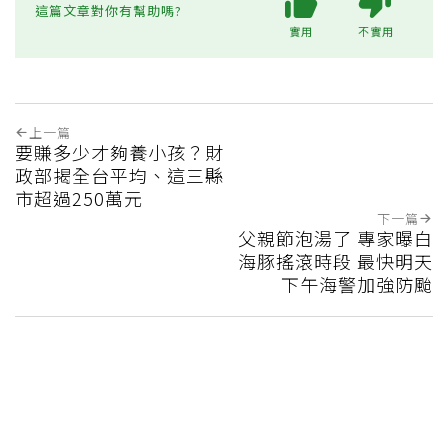
這篇文章對你有幫助嗎?
實用
不實用
上一篇
要賺多少才夠養小孩？財
政部揭全台平均、這三縣
市超過250萬元
下一篇
父親節泡湯了 專家曝白
海豚搖滾時段 最快明天
下午海警加強防颱