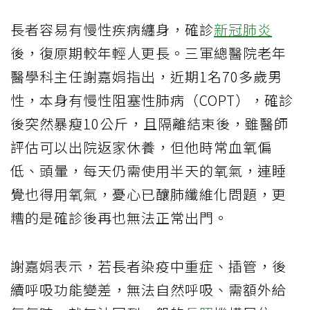
長者容易有慢性疾病纏身，確診
新冠肺炎
後，復原期較年輕人更長。三軍總醫院老年
醫學科主任謝嘉娟指出，近期1名70多歲男
性，本身有慢性阻塞性肺病（COPT），確診
後突然暴瘦10公斤，且隔離結束後，雖醫師
評估可以出院返家休養，但他時常血氧偏
低、頭暈，每天仍需使用半天的氧氣，連睡
覺也得用氧氣，憂心已釀肺纖維化問題，更
糟的是確診後再也無法正常出門。
謝嘉娟表示，若長者染疫中重症、插管，後
續呼吸功能變差，無法自然呼吸、需額外給