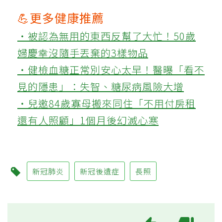
💪更多健康推薦
‧被認為無用的東西反幫了大忙！50歲
婦慶幸沒隨手丟棄的3樣物品
‧健檢血糖正常別安心太早！醫曝「看不
見的隱患」：失智、糖尿病風險大增
‧兒邀84歲寡母搬來同住「不用付房租
還有人照顧」1個月後幻滅心寒
新冠肺炎
新冠後遺症
長照