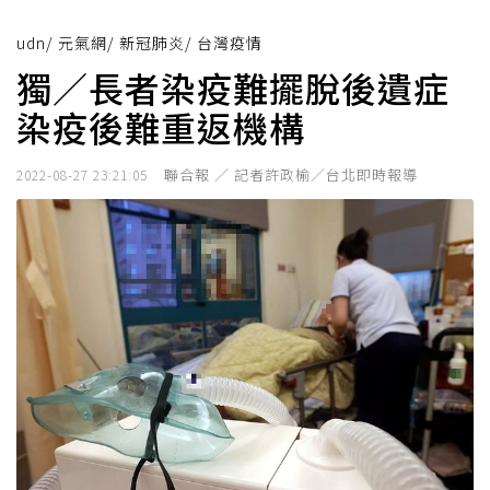
udn
/
元氣網
/
新冠肺炎
/
台灣疫情
獨／長者染疫難擺脫後遺症
染疫後難重返機構
聯合報 ／ 記者許政榆／台北即時報導
2022-08-27 23:21:05