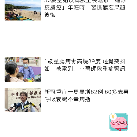
皮膚癌」年輕時一習慣釀惡果超
後悔
1歲童腸病毒高燒39度 睡覺突抖
如「被電到」…醫師揪重症警訊
新冠重症一周暴增62例 60多歲男
呼吸衰竭不幸病逝