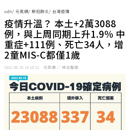
udn
/
元氣網
/
新冠肺炎
/
台灣疫情
疫情升溫？ 本土+2萬3088
例，與上周同期上升1.9% 中
重症+111例、死亡34人，增
2童MIS-C都僅1歲
元氣網 ／ 綜合整理
2022-08-18 14:18:51