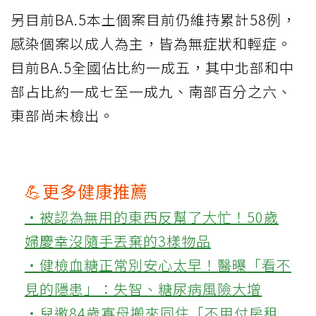
另目前BA.5本土個案目前仍維持累計58例，
感染個案以成人為主，皆為無症狀和輕症。
目前BA.5全國佔比約一成五，其中北部和中
部占比約一成七至一成九、南部百分之六、
東部尚未檢出。
💪更多健康推薦
‧被認為無用的東西反幫了大忙！50歲
婦慶幸沒隨手丟棄的3樣物品
‧健檢血糖正常別安心太早！醫曝「看不
見的隱患」：失智、糖尿病風險大增
‧兒邀84歲寡母搬來同住「不用付房租