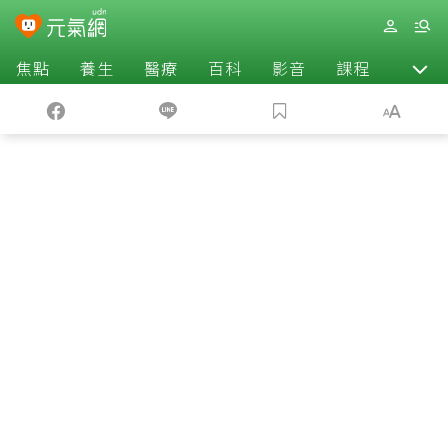
焦點
養生
醫療
百科
影音
課程
退休