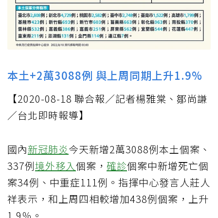
本土+2萬3088例 與上周同期上升1.9%
【2020-08-18 聯合報／記者楊雅棠、鄒尚謙
／台北即時報導】
國內
新冠肺炎
今天新增2萬3088例本土個案、
337例
境外移入
個案，
確診
個案中新增死亡個
案34例、中重症111例。指揮中心發言人莊人
祥表示，和上周四相較增加438例個案，上升
1.9％。