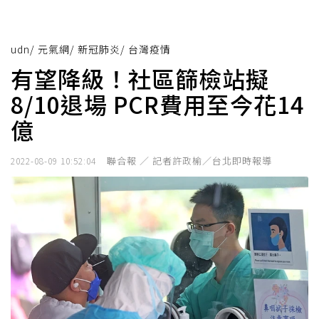
udn
/
元氣網
/
新冠肺炎
/
台灣疫情
有望降級！社區篩檢站擬
8/10退場 PCR費用至今花14
億
聯合報 ／ 記者許政榆／台北即時報導
2022-08-09 10:52:04