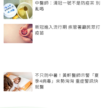
中醫師：清冠一號不是防疫茶 別
亂喝
新冠進入流行期 疾管署籲民眾打
疫苗
不只防中暑！黃軒醫師示警「夏
季4病毒」來勢洶洶 重症警訊快
就醫