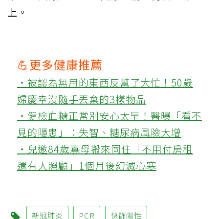
上。
💪更多健康推薦
‧被認為無用的東西反幫了大忙！50歲
婦慶幸沒隨手丟棄的3樣物品
‧健檢血糖正常別安心太早！醫曝「看不
見的隱患」：失智、糖尿病風險大增
‧兒邀84歲寡母搬來同住「不用付房租
還有人照顧」1個月後幻滅心寒
新冠肺炎
PCR
快篩陽性