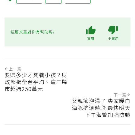
這篇文章對你有幫助嗎?
實用
不實用
上一篇
要賺多少才夠養小孩？財
政部揭全台平均、這三縣
市超過250萬元
下一篇
父親節泡湯了 專家曝白
海豚搖滾時段 最快明天
下午海警加強防颱