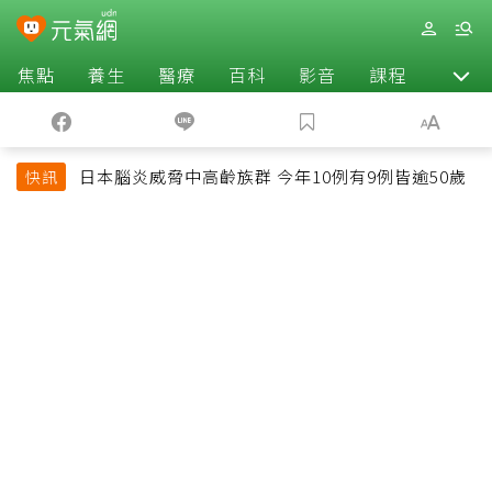
焦點
養生
醫療
百科
影音
課程
退休
日本腦炎威脅中高齡族群 今年10例有9例皆逾50歲
快訊