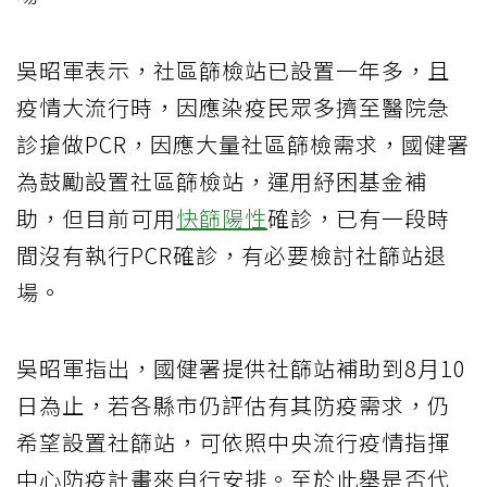
吳昭軍表示，社區篩檢站已設置一年多，且
疫情大流行時，因應染疫民眾多擠至醫院急
診搶做PCR，因應大量社區篩檢需求，國健署
為鼓勵設置社區篩檢站，運用紓困基金補
助，但目前可用
快篩陽性
確診，已有一段時
間沒有執行PCR確診，有必要檢討社篩站退
場。
吳昭軍指出，國健署提供社篩站補助到8月10
日為止，若各縣市仍評估有其防疫需求，仍
希望設置社篩站，可依照中央流行疫情指揮
中心防疫計畫來自行安排。至於此舉是否代