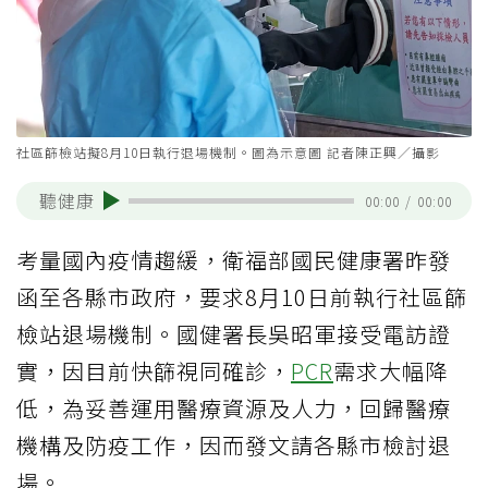
社區篩檢站擬8月10日執行退場機制。圖為示意圖 記者陳正興／攝影
聽健康
00:00
/
00:00
考量國內疫情趨緩，衛福部國民健康署昨發
函至各縣市政府，要求8月10日前執行社區篩
檢站退場機制。國健署長吳昭軍接受電訪證
實，因目前快篩視同確診，
PCR
需求大幅降
低，為妥善運用醫療資源及人力，回歸醫療
機構及防疫工作，因而發文請各縣市檢討退
場。