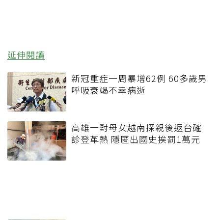
延伸閱讀
新冠重症一周暴增62例 60多歲男
呼吸衰竭不幸病逝
高雄一對母女越南探親後返台確
診登革熱 隱匿出國史挨罰1萬元