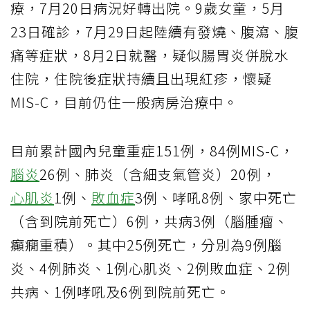
療，7月20日病況好轉出院。9歲女童，5月
23日確診，7月29日起陸續有發燒、腹瀉、腹
痛等症狀，8月2日就醫，疑似腸胃炎併脫水
住院，住院後症狀持續且出現紅疹，懷疑
MIS-C，目前仍住一般病房治療中。
目前累計國內兒童重症151例，84例MIS-C，
腦炎
26例、肺炎（含細支氣管炎）20例，
心肌炎
1例、
敗血症
3例、哮吼8例、家中死亡
（含到院前死亡）6例，共病3例（腦腫瘤、
癲癇重積）。其中25例死亡，分別為9例腦
炎、4例肺炎、1例心肌炎、2例敗血症、2例
共病、1例哮吼及6例到院前死亡。