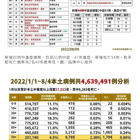
新增98例中重症個案，包括51例中症、47例重症，新增死亡54例。較年
輕死亡個案為2名40多歲男性。圖／指揮中心提供