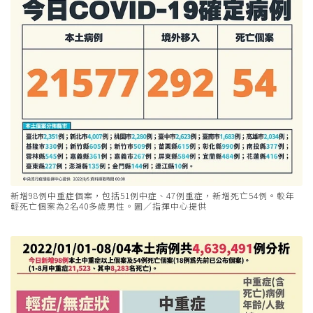
新增98例中重症個案，包括51例中症、47例重症，新增死亡54例。較年
輕死亡個案為2名40多歲男性。圖／指揮中心提供