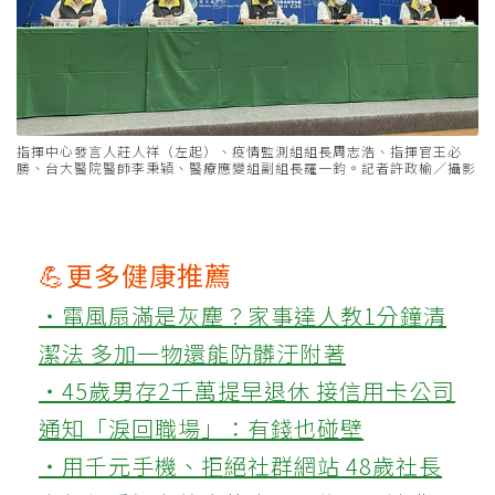
指揮中心發言人莊人祥（左起）、疫情監測組組長周志浩、指揮官王必
勝、台大醫院醫師李秉穎、醫療應變組副組長羅一鈞。記者許政榆／攝影
💪更多健康推薦
‧電風扇滿是灰塵？家事達人教1分鐘清
潔法 多加一物還能防髒汙附著
‧45歲男存2千萬提早退休 接信用卡公司
通知「淚回職場」：有錢也碰壁
‧用千元手機、拒絕社群網站 48歲社長