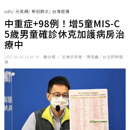
udn
/
元氣網
/
新冠肺炎
/
台灣疫情
中重症+98例！增5童MIS-C
5歲男童確診休克加護病房治
療中
聯合報 ／ 記者許政榆、陳雨鑫／台北即時報
2022-08-05 14:09:19
導