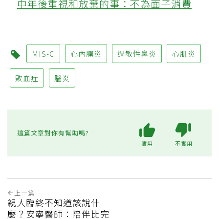
中年後重視和放棄的事：不為面子消費
MIS-C
心內膜炎
過敏性鼻炎
心肌炎
敗血症
腦炎
這篇文章對你有幫助嗎?
實用
不實用
上一篇
親人臨終不知道該說什
麼？安寧醫師：陪伴比完