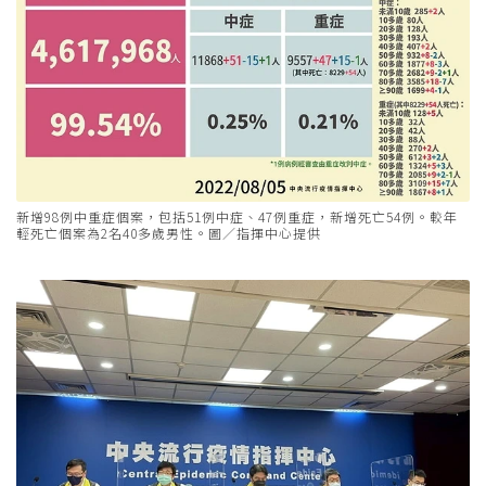
新增98例中重症個案，包括51例中症、47例重症，新增死亡54例。較年
輕死亡個案為2名40多歲男性。圖／指揮中心提供