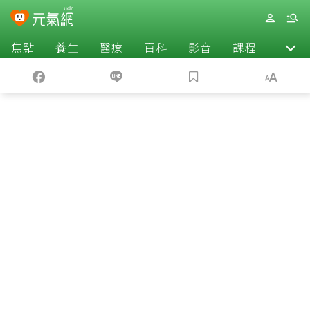
焦點
養生
醫療
百科
影音
課程
退休