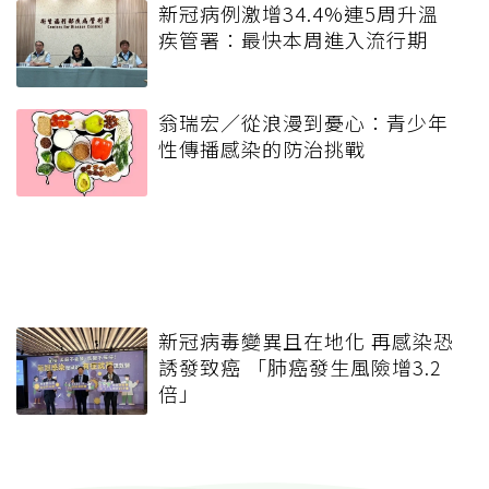
新冠病例激增34.4%連5周升溫
疾管署：最快本周進入流行期
翁瑞宏／從浪漫到憂心：青少年
性傳播感染的防治挑戰
新冠病毒變異且在地化 再感染恐
誘發致癌 「肺癌發生風險增3.2
倍」