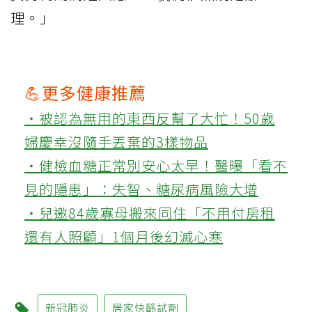
理。」
💪更多健康推薦
‧被認為無用的東西反幫了大忙！50歲
婦慶幸沒隨手丟棄的3樣物品
‧健檢血糖正常別安心太早！醫曝「看不
見的隱患」：失智、糖尿病風險大增
‧兒邀84歲寡母搬來同住「不用付房租
還有人照顧」1個月後幻滅心寒
新冠肺炎
居家快篩試劑