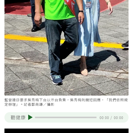
藍營連日要求吳秀梅下台以示台負責，吳秀梅則簡短回應，「我們依照規
定辦理」。記者鄒尚謙／攝影
聽健康
00:00
/
00:00