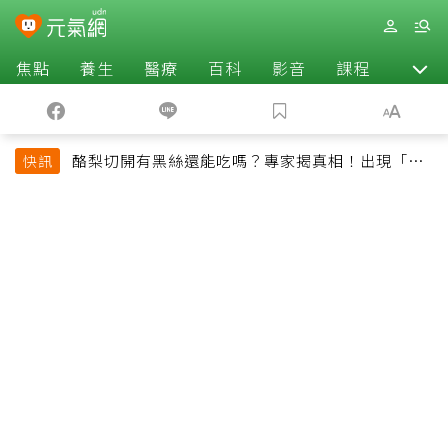
焦點
養生
醫療
百科
影音
課程
退休
酪梨切開有黑絲還能吃嗎？專家揭真相！出現「3情
快訊
況」快丟掉