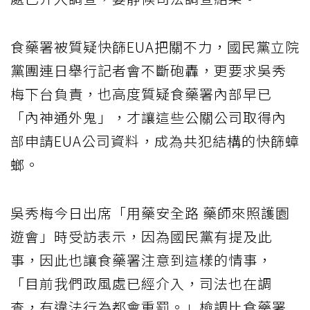
食藥署被質疑快篩EUA把關不力，國民黨立院
黨團連日舉行記者會不斷砲轟，更要求吳秀
梅下台負責，也高度質疑食藥署內部早已
「內神通外鬼」，才讓這些公關公司取得內
部申請EUA公司資料，成為共犯結構的快篩蟑
螂。
吳秀梅今日出席「用藥安全路 藥師來照護園
遊會」時受訪表示，因為國民黨有提及此
事，因此也讓食藥署注意到這樣的情事，
「目前我們政風處已經介入，司法也在調
查，有違法行為都會重罰。」檢調比食藥署