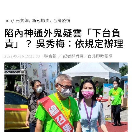
udn
/
元氣網
/
新冠肺炎
/
台灣疫情
陷內神通外鬼疑雲「下台負
責」？ 吳秀梅：依規定辦理
聯合報 ／ 記者鄒尚謙／台北即時報導
2022-06-26 15:23:03