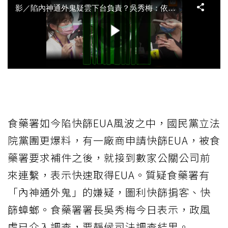
食藥署如今陷快篩EUA風波之中，國民黨立法
院黨團更爆料，有一廠商申請快篩EUA，被食
藥署要求補件之後，就接到數家公關公司前
來連繫，表示快速取得EUA。質疑食藥署有
「內神通外鬼」的嫌疑，圖利快篩掮客、快
篩蟑螂。食藥署署長吳秀梅今日表示，政風
處已介入調查，要靜候司法調查結果。