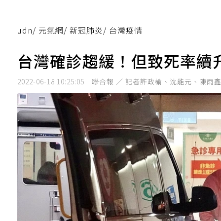
udn
/
元氣網
/
新冠肺炎
/
台灣疫情
台灣確診趨緩！但致死率續升
2022-06-18 10:25:05
聯合報 ／ 記者許政榆、沈能元、陳雨