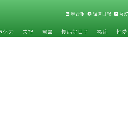
聯合報
經濟日報
河
退休力
失智
醫聲
慢病好日子
癌症
性愛