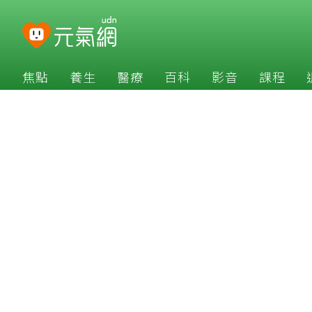
焦點
養生
醫療
百科
影音
課程