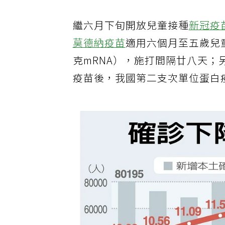
繼六月下旬開放兒童接種
新冠疫
莫德納疫苗
適用六個月至五歲兒
克mRNA），施打間隔廿八天；
疫苗後，我國第二支次單位蛋白