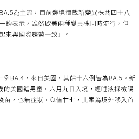
.4及BA.5為主流，目前邊境攔截新變異株共四十八
例。羅一鈞表示，雖然歐美兩種變異株同時流行，但
「看起來與國際趨勢一致」。
例BA.4，來自美國，其餘十六例皆為BA.5。新
歲的美國籍男童，六月九日入境，經唾液採檢陽
打疫苗，也無症狀，Ct值廿七，此案為境外移入首