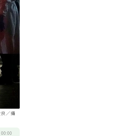
俊良／攝
/
00:00