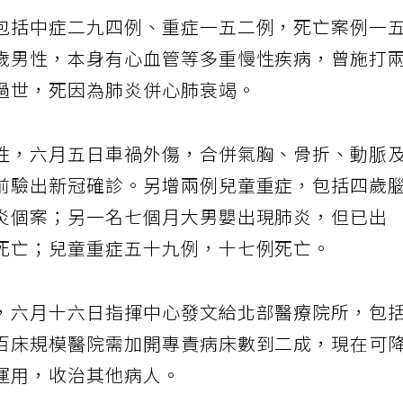
包括中症二九四例、重症一五二例，死亡案例一
歲男性，本身有心血管等多重慢性疾病，曾施打
過世，死因為肺炎併心肺衰竭。
性，六月五日車禍外傷，合併氣胸、骨折、動脈
前驗出新冠確診。另增兩例兒童重症，包括四歲
炎個案；另一名七個月大男嬰出現肺炎，但已出
死亡；兒童重症五十九例，十七例死亡。
，六月十六日指揮中心發文給北部醫療院所，包
百床規模醫院需加開專責病床數到二成，現在可
運用，收治其他病人。