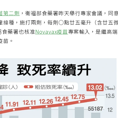
苗第二劑
，衛福部食藥署昨天舉行專家會議，同
童接種，施打兩劑，每劑○點廿五毫升（含廿五
另食藥署也核准
Novavax疫苗
專案輸入，是繼高
疫苗。