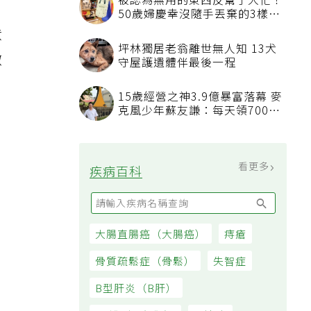
意
微
端