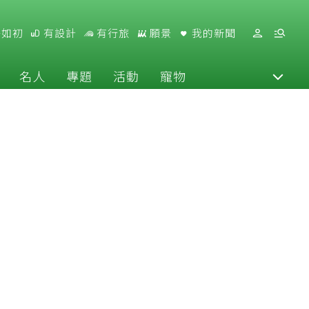
好如初
有設計
有行旅
願景
我的新聞
名人
專題
活動
寵物