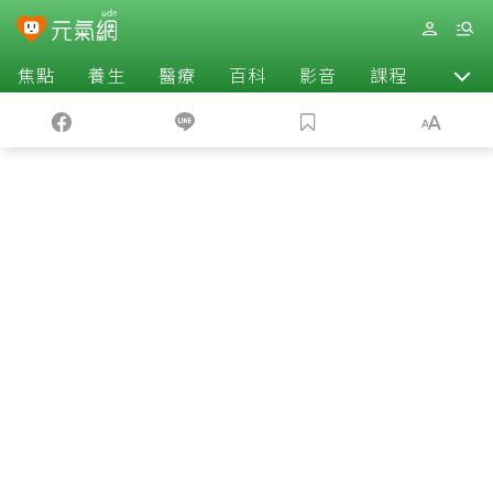
焦點
養生
醫療
百科
影音
課程
退休