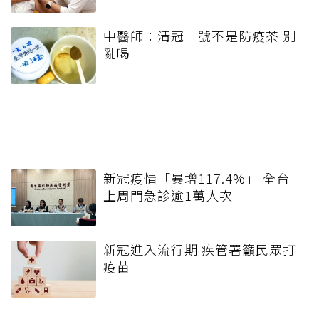
中醫師：清冠一號不是防疫茶 別
亂喝
新冠疫情「暴增117.4%」 全台
上周門急診逾1萬人次
新冠進入流行期 疾管署籲民眾打
疫苗