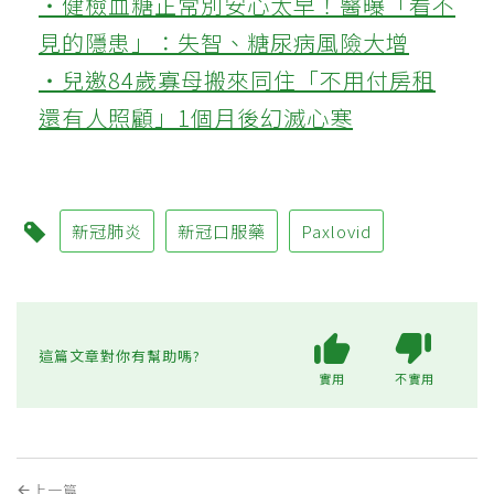
‧健檢血糖正常別安心太早！醫曝「看不
見的隱患」：失智、糖尿病風險大增
‧兒邀84歲寡母搬來同住「不用付房租
還有人照顧」1個月後幻滅心寒
新冠肺炎
新冠口服藥
Paxlovid
這篇文章對你有幫助嗎?
實用
不實用
上一篇