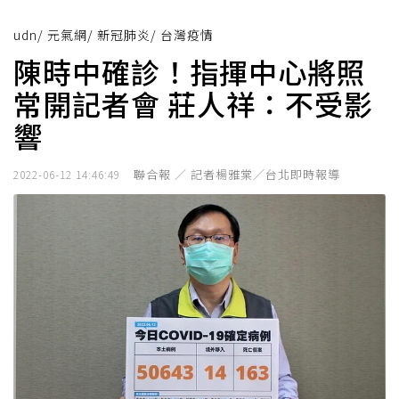
udn
/
元氣網
/
新冠肺炎
/
台灣疫情
陳時中確診！指揮中心將照
常開記者會 莊人祥：不受影
響
聯合報 ／ 記者楊雅棠／台北即時報導
2022-06-12 14:46:49