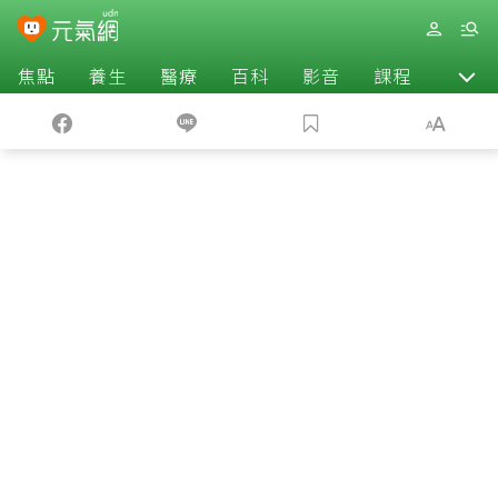
焦點
養生
醫療
百科
影音
課程
退休