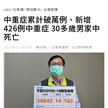
udn
/
元氣網
/
新冠肺炎
/
台灣疫情
中重症累計破萬例、新增
426例中重症 30多歲男家中
死亡
聯合報 ／ 記者楊雅棠／台北即時報導
2022-06-12 14:29:42