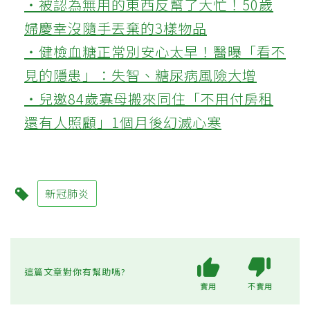
‧被認為無用的東西反幫了大忙！50歲
婦慶幸沒隨手丟棄的3樣物品
‧健檢血糖正常別安心太早！醫曝「看不
見的隱患」：失智、糖尿病風險大增
‧兒邀84歲寡母搬來同住「不用付房租
還有人照顧」1個月後幻滅心寒
新冠肺炎
這篇文章對你有幫助嗎?
實用
不實用