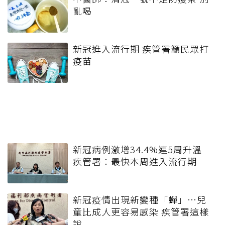
亂喝
新冠進入流行期 疾管署籲民眾打
疫苗
新冠病例激增34.4%連5周升溫
疾管署：最快本周進入流行期
新冠疫情出現新變種「蟬」…兒
童比成人更容易感染 疾管署這樣
說