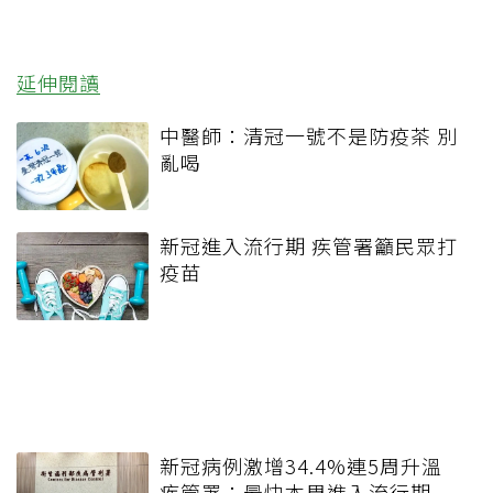
延伸閱讀
中醫師：清冠一號不是防疫茶 別
亂喝
新冠進入流行期 疾管署籲民眾打
疫苗
新冠病例激增34.4%連5周升溫
疾管署：最快本周進入流行期