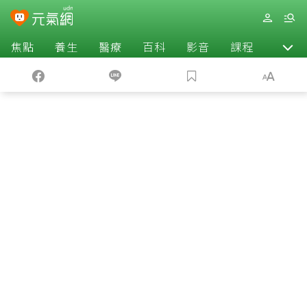
焦點
養生
醫療
百科
影音
課程
退休