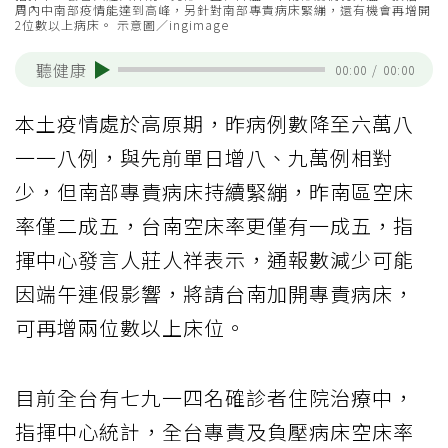
周內中南部疫情能達到高峰，另針對南部專責病床緊繃，還有機會再增開
2位數以上病床。 示意圖／ingimage
聽健康
00:00
/
00:00
本土疫情處於高原期，昨病例數降至六萬八
一一八例，與先前單日增八、九萬例相對
少，但南部專責病床持續緊繃，昨南區空床
率僅二成五，台南空床率更僅有一成五，指
揮中心發言人莊人祥表示，通報數減少可能
因端午連假影響，將請台南加開專責病床，
可再增兩位數以上床位。
目前全台有七九一四名確診者住院治療中，
指揮中心統計，全台專責及負壓病床空床率