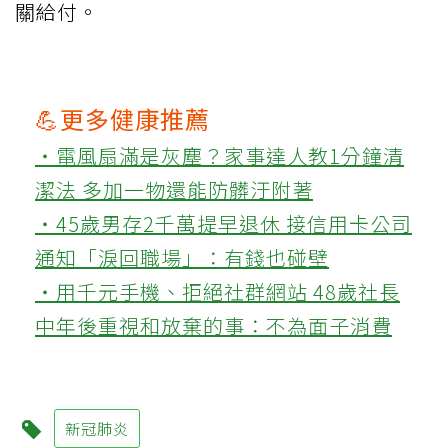
關給付。
💪更多健康推薦
‧電風扇滿是灰塵？家事達人教1分鐘清
潔法 多加一物還能防髒汙附著
‧45歲男存2千萬提早退休 接信用卡公司
通知「淚回職場」：有錢也碰壁
‧用千元手機、拒絕社群網站 48歲社長
中年後重視和放棄的事：不為面子消費
新冠肺炎