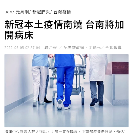
udn
/
元氣網
/
新冠肺炎
/
台灣疫情
新冠本土疫情南燒 台南將加
開病床
聯合報 ／ 記者許政榆、沈能元／台北報導
2022-06-05 02:57:04
指揮中心發言人莊人祥說，北部一直在降溫，中南部疫情仍升溫，預估1