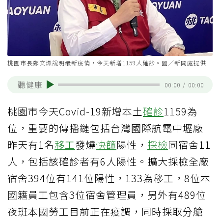
桃園市長鄭文燦說明最新疫情，今天新增1159人確診。圖／新聞處提供
聽健康
00:00
/
00:00
桃園市今天Covid-19新增本土
確診
1159為
位，重要的傳播鏈包括台灣國際航電中壢廠
昨天有1名
移工
發燒
快篩
陽性，
採檢
同宿舍11
人，包括該確診者有6人陽性。擴大採檢全廠
宿舍394位有141位陽性，133為移工，8位本
國籍員工包含3位宿舍管理員，另外有489位
夜班本國勞工目前正在疫調，同時採取分艙