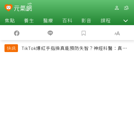
焦點
養生
醫療
百科
影音
課程
退休
TikTok爆紅手指操真能預防失智？神經科醫：真正
快訊
該做的是4件事