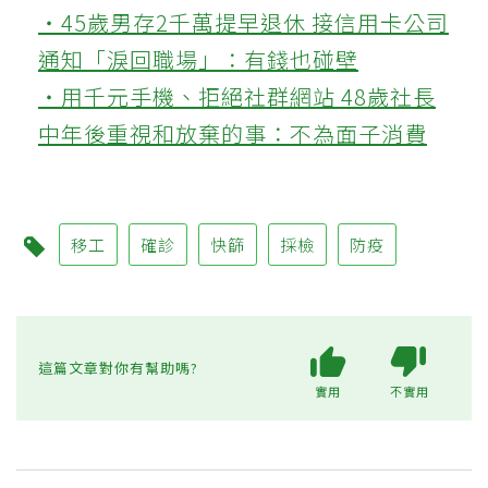
‧45歲男存2千萬提早退休 接信用卡公司
通知「淚回職場」：有錢也碰壁
‧用千元手機、拒絕社群網站 48歲社長
中年後重視和放棄的事：不為面子消費
移工
確診
快篩
採檢
防疫
這篇文章對你有幫助嗎?
實用
不實用