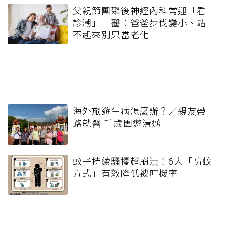
父親節團聚後神經內科常迎「看
診潮」 醫：爸爸步伐變小、站
不起來別只當老化
海外旅遊生病怎麼辦？／親友帶
路就醫 千歲團遊清邁
蚊子持續騷擾超崩潰！6大「防蚊
方式」有效降低被叮機率