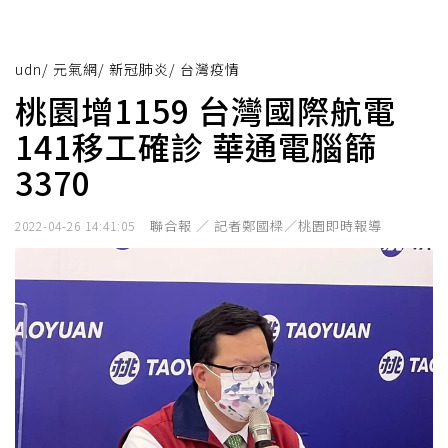
udn
/
元氣網
/
新冠肺炎
/
台灣疫情
桃園增1159 台灣國際航電
141移工確診 華通電腦篩
3370
聯合報 ／ 記者鄭國樑／桃園即時報導
2022-04-26 14:41:05