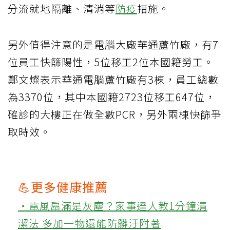
分流就地隔離、清消等
防疫
措施。
另外值得注意的是電腦大廠華通蘆竹廠，有7
位員工快篩陽性，5位移工2位本國籍勞工。
鄭文燦表示華通電腦蘆竹廠有3棟，員工總數
為3370位，其中本國籍2723位移工647位，
確診的大樓正在做全數PCR，另外兩棟快篩爭
取時效。
💪更多健康推薦
‧電風扇滿是灰塵？家事達人教1分鐘清
潔法 多加一物還能防髒汙附著