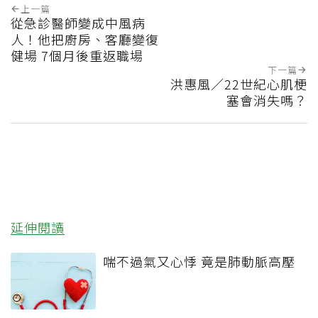
上一篇
從急診醫師變成中風病
人！他把廚房、客廳變復
健場 7個月後重返職場
下一篇
洪惠風／22世紀心肌梗
塞會消失嗎？
延伸閱讀
喘不過氣又心悸 竟是肺動脈高壓