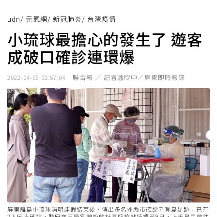
udn
/
元氣網
/
新冠肺炎
/
台灣疫情
小琉球最擔心的發生了 遊客
成破口確診連環爆
聯合報 ／ 記者潘欣中／屏東即時報導
2022-04-09 08:57:04
屏東離島小琉球清明連假結束後，傳出多名外縣市確診者登島足跡，已有
2人因此確診，縣府在三隆宮開設的社區篩檢站持續至9日，上千島民前往