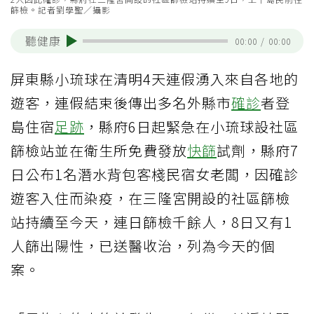
篩檢。記者劉學聖／攝影
聽健康
00:00
/
00:00
屏東縣小琉球在清明4天連假湧入來自各地的
遊客，連假結束後傳出多名外縣市
確診
者登
島住宿
足跡
，縣府6日起緊急在小琉球設社區
篩檢站並在衛生所免費發放
快篩
試劑，縣府7
日公布1名潛水背包客棧民宿女老闆，因確診
遊客入住而染疫，在三隆宮開設的社區篩檢
站持續至今天，連日篩檢千餘人，8日又有1
人篩出陽性，已送醫收治，列為今天的個
案。