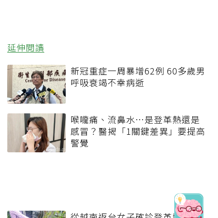
延伸閱讀
新冠重症一周暴增62例 60多歲男
呼吸衰竭不幸病逝
喉嚨痛、流鼻水⋯是登革熱還是
感冒？醫揭「1關鍵差異」要提高
警覺
從越南返台女子確診登革熱 台南