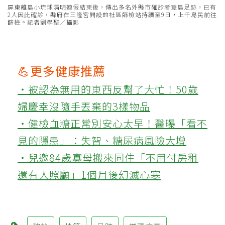
屏東離島小琉球清明連假結束後，傳出多名外縣市確診者登島足跡，已有
2人因此確診，縣府在三隆宮開設的社區篩檢站持續至9日，上千島民前往
篩檢。記者劉學聖／攝影
💪更多健康推薦
‧被認為無用的東西反幫了大忙！50歲
婦慶幸沒隨手丟棄的3樣物品
‧健檢血糖正常別安心太早！醫曝「看不
見的隱患」：失智、糖尿病風險大增
‧兒邀84歲寡母搬來同住「不用付房租
還有人照顧」1個月後幻滅心寒