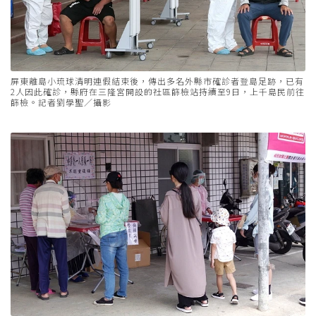
屏東離島小琉球清明連假結束後，傳出多名外縣市確診者登島足跡，已有
2人因此確診，縣府在三隆宮開設的社區篩檢站持續至9日，上千島民前往
篩檢。記者劉學聖／攝影