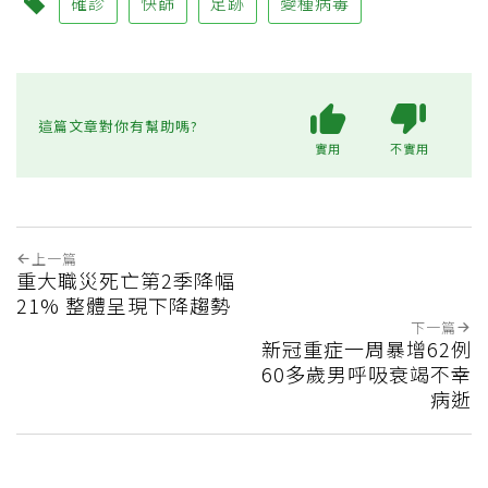
確診
快篩
足跡
變種病毒
這篇文章對你有幫助嗎?
實用
不實用
上一篇
重大職災死亡第2季降幅
21% 整體呈現下降趨勢
下一篇
新冠重症一周暴增62例
60多歲男呼吸衰竭不幸
病逝