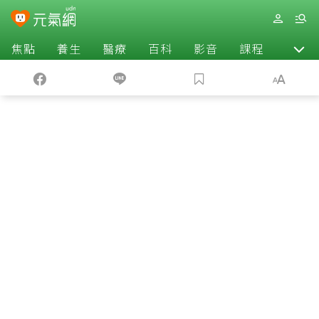
焦點
養生
醫療
百科
影音
課程
退休