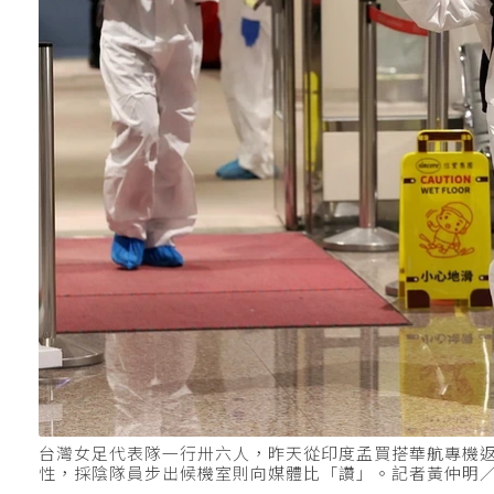
台灣女足代表隊一行卅六人，昨天從印度孟買搭華航專機
性，採陰隊員步出候機室則向媒體比「讚」。記者黃仲明