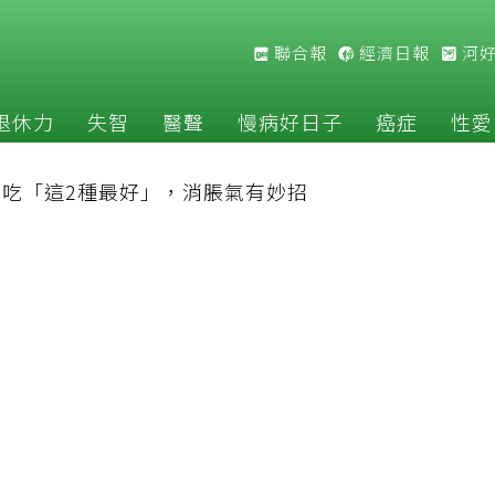
聯合報
經濟日報
河
退休力
失智
醫聲
慢病好日子
癌症
性愛
吃「這2種最好」，消脹氣有妙招