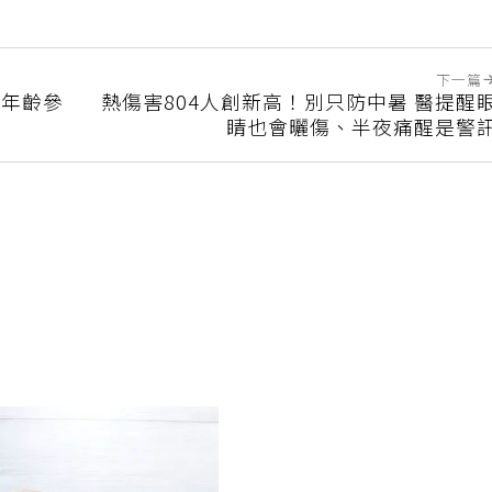
下一篇
各年齡參
熱傷害804人創新高！別只防中暑 醫提醒
睛也會曬傷、半夜痛醒是警