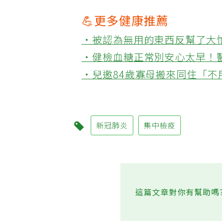
💪更多健康推薦
‧被認為無用的東西反幫了大
‧健檢血糖正常別安心太早！
‧兒邀84歲寡母搬來同住「
新冠肺炎
集中檢疫
這篇文章對你有幫助嗎