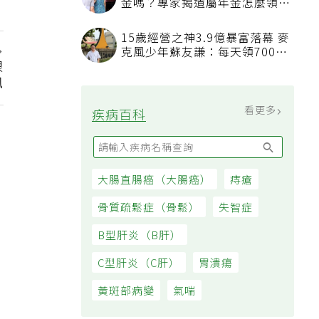
金嗎？專家揭遺屬年金怎麼領，
看順位還要看資格
15歲經營之神3.9億暴富落幕 麥
克風少年蘇友謙：每天領700元
眼
過日子
訊
看更多
疾病百科
大腸直腸癌（大腸癌）
痔瘡
骨質疏鬆症（骨鬆）
失智症
B型肝炎（B肝）
C型肝炎（C肝）
胃潰瘍
黃斑部病變
氣喘