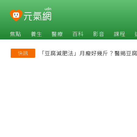
焦點
養生
醫療
百科
影音
課程
「豆腐減肥法」月瘦好幾斤？醫揭豆腐
快訊