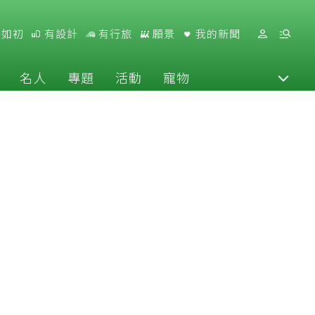
好如初
有設計
有行旅
願景
我的新聞
名人
專題
活動
寵物