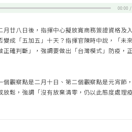
00:00
二月廿八日後，指揮中心擬放寬商務簽證資格及
否變成「五加五」十天？指揮官陳時中說，「未
做正確判斷」，強調要做出「台灣模式」防疫，
一個觀察點是二月十日、第二個觀察點是元宵節
或放鬆，強調「沒有放棄清零，仍以此態度處理