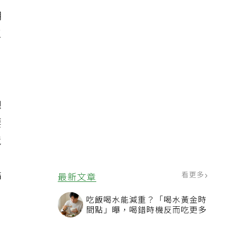
期
三
，
想
要
境
篩
看更多
最新文章
吃飯喝水能減重？「喝水黃金時
間點」曝，喝錯時機反而吃更多