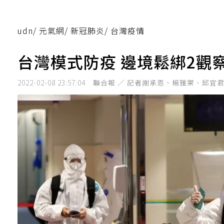
udn
/
元氣網
/
新冠肺炎
/
台灣疫情
台灣模式防疫 邊境鬆綁2觀
2022-02-08 23:57:04
聯合報 ／ 記者謝承恩、楊雅棠、邱宜