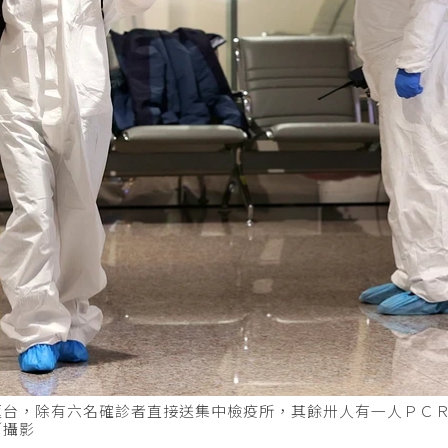
返台，除有六名確診者直接送集中檢疫所，其餘卅人有一人ＰＣ
／攝影