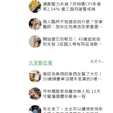
通膨壓力未減 7月物價CPI年增
率2.54% 連三個月破警戒線
親人臨終不知道該說什麼？安寧
醫師：陪伴比完美告別更重要，
4句話值得及早說出口
開始健忘別輕忽！ 40歲起就該
防失智 2成國人帶有阿茲海默症
相關基因
看更多
大家都在看
被認為無用的東西反幫了大忙！
50歲婦慶幸沒隨手丟棄的3樣物
品
坪林獨居老翁離世無人知 13犬
守屋護遺體伴最後一程
先生走了，太太可以續領勞保年