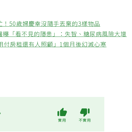
忙！50歲婦慶幸沒隨手丟棄的3樣物品
醫曝「看不見的隱患」：失智、糖尿病風險大增
不用付房租還有人照顧」1個月後幻滅心寒
?
實用
不實用