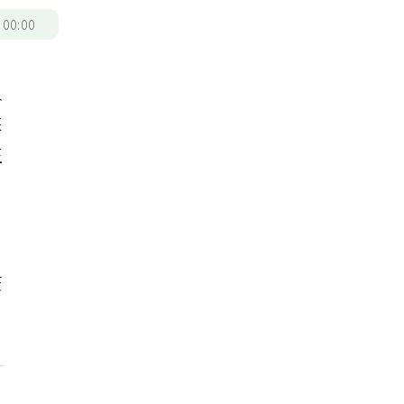
/
00:00
入
來
正
，
疫