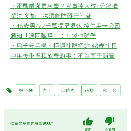
‧電風扇滿是灰塵？家事達人教1分鐘清
潔法 多加一物還能防髒汙附著
‧45歲男存2千萬提早退休 接信用卡公司
通知「淚回職場」：有錢也碰壁
‧用千元手機、拒絕社群網站 48歲社長
中年後重視和放棄的事：不為面子消費
好心橘
志工
邱瑞杰
花藝
陳丁發
這篇文章對你有幫助嗎?
實用
不實用