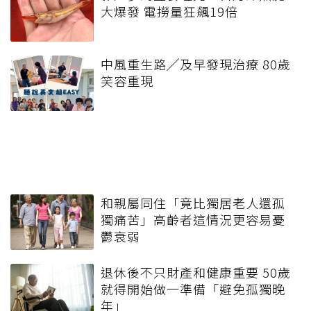
大爆發 電撈量狂飆19倍
中風重生路╱及早發現治療 80歲
笑容重現
和親屬同住「竟比獨居老人還孤
獨痛苦」高齡者這情況更容易憂
鬱衰弱
退休後不只財產和健康重要 50歲
就得開始做一準備「避免孤獨晚
年」