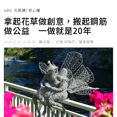
udn
/
元氣網
/
好心橘
拿起花草做創意，搬起鋼筋
做公益 一做就是20年
聯合報 ／ 記者 邱瑞杰／基隆報導
2019-12-12 10:36:38