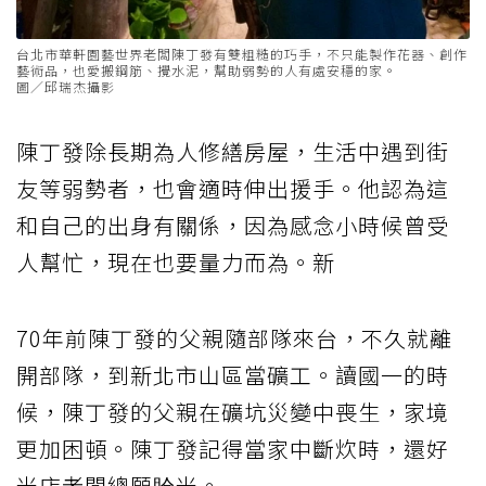
台北市華軒園藝世界老闆陳丁發有雙粗糙的巧手，不只能製作花器、創作
藝術品，也愛搬鋼筋、攪水泥，幫助弱勢的人有處安穩的家。
圖／邱瑞杰攝影
陳丁發除長期為人修繕房屋，生活中遇到街
友等弱勢者，也會適時伸出援手。他認為這
和自己的出身有關係，因為感念小時候曾受
人幫忙，現在也要量力而為。新
70年前陳丁發的父親隨部隊來台，不久就離
開部隊，到新北市山區當礦工。讀國一的時
候，陳丁發的父親在礦坑災變中喪生，家境
更加困頓。陳丁發記得當家中斷炊時，還好
米店老闆總願賖米。