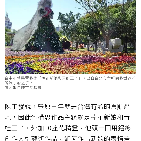
台中花博裝置藝術「捧花新娘和青蛙王子」，出自台北市華軒園藝世界老
闆陳丁發之手。
圖／取自陳丁發臉書
陳丁發說，豐原早年就是台灣有名的喜餅產
地，因此他構思作品主題就是捧花新娘和青
蛙王子，外加10座花精靈。他頭一回用鋁線
創作大型藝術作品，如何作出新娘的表情差