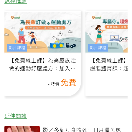
課程推薦
影片課程
影片課程
【免費線上課】為高壓族定
【免費線上課】
做的運動紓壓處方：加入行
燃脂體育課：超
動、增肌、互動元素，0基
氧」高壓族在家
免費
礎也能做！
負擔
特價
延伸閱讀
影／多到互食噎死…日月潭魚虎