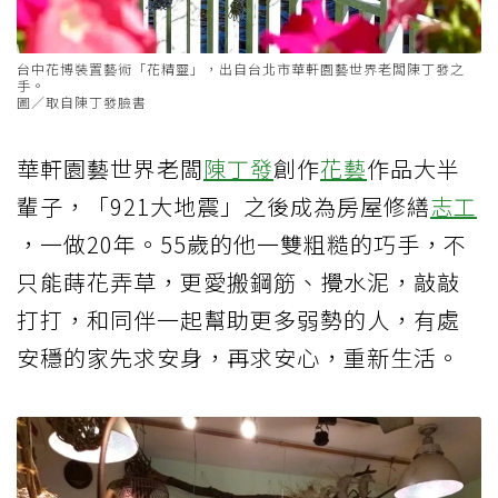
台中花博裝置藝術「花精靈」，出自台北市華軒園藝世界老闆陳丁發之
手。
圖／取自陳丁發臉書
華軒園藝世界老闆
陳丁發
創作
花藝
作品大半
輩子，「921大地震」之後成為房屋修繕
志工
，一做20年。55歲的他一雙粗糙的巧手，不
只能蒔花弄草，更愛搬鋼筋、攪水泥，敲敲
打打，和同伴一起幫助更多弱勢的人，有處
安穩的家先求安身，再求安心，重新生活。