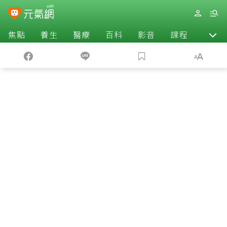
焦點
養生
醫療
百科
影音
課程
退休