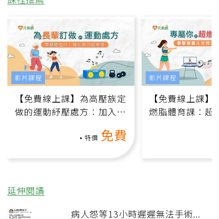
影片課程
影片課程
【免費線上課】為高壓族定
【免費線上課】
做的運動紓壓處方：加入行
燃脂體育課：超
動、增肌、互動元素，0基
氧」高壓族在家
免費
礎也能做！
負擔
特價
延伸閱讀
病人怨等13小時遲遲無法手術...