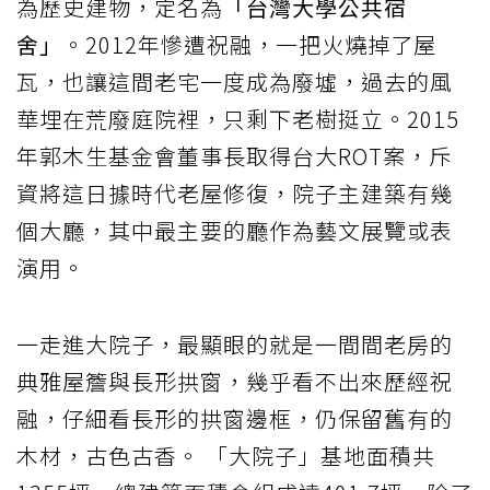
為歷史建物，定名為
「台灣大學公共宿
舍」
。2012年慘遭祝融，一把火燒掉了屋
瓦，也讓這間老宅一度成為廢墟，過去的風
華埋在荒廢庭院裡，只剩下老樹挺立。2015
年郭木生基金會董事長取得台大ROT案，斥
資將這日據時代老屋修復，院子主建築有幾
個大廳，其中最主要的廳作為藝文展覽或表
演用。
一走進大院子，最顯眼的就是一間間老房的
典雅屋簷與長形拱窗，幾乎看不出來歷經祝
融，仔細看長形的拱窗邊框，仍保留舊有的
木材，古色古香。 「大院子」基地面積共