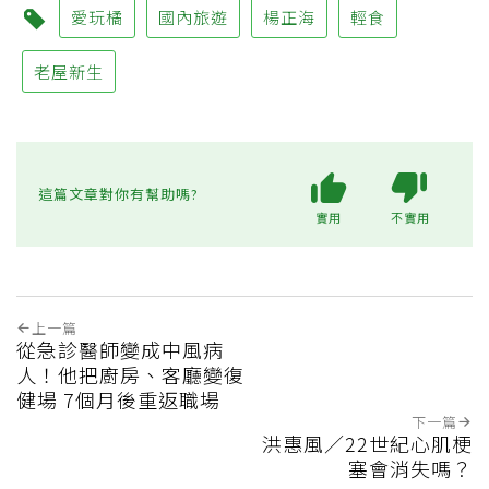
愛玩橘
國內旅遊
楊正海
輕食
老屋新生
這篇文章對你有幫助嗎?
實用
不實用
上一篇
從急診醫師變成中風病
人！他把廚房、客廳變復
健場 7個月後重返職場
下一篇
洪惠風／22世紀心肌梗
塞會消失嗎？