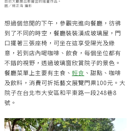
目前大廳展出鄭麗雲的繪畫作品。
圖／楊正海 攝影
想過個悠閒的下午，參觀完進向餐廳，彷彿
到了不同的時空，餐廳裝裝潢成玻璃屋，門
口擺著三張座椅，可坐在這享受陽光及綠
意，若到店內喝咖啡、飲食，每個坐位都有
不錯的視野，透過玻璃窗欣賞院子的景色。
餐廳菜單上主要有主食、
輕食
、甜點、咖啡
及飲料，消費可折抵藝文展覽門票100元。大
院子在台北市大安區和平東路一段248巷8
號。