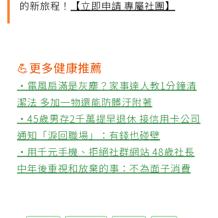
的新旅程！
【立即申請 專屬社團】
💪更多健康推薦
‧電風扇滿是灰塵？家事達人教1分鐘清
潔法 多加一物還能防髒汙附著
‧45歲男存2千萬提早退休 接信用卡公司
通知「淚回職場」：有錢也碰壁
‧用千元手機、拒絕社群網站 48歲社長
中年後重視和放棄的事：不為面子消費