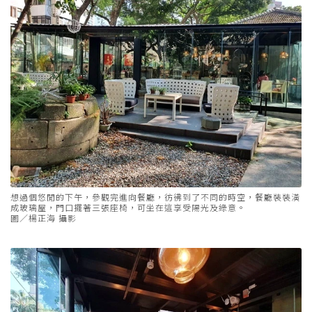
想過個悠閒的下午，參觀完進向餐廳，彷彿到了不同的時空，餐廳裝裝潢
成玻璃屋，門口擺著三張座椅，可坐在這享受陽光及綠意。
圖／楊正海 攝影