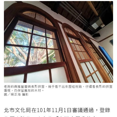
老房的典雅屋簷與長形拱窗，幾乎看不出來歷經祝融，仔細看長形的拱窗
邊框，仍保留舊有的木材。
圖／楊正海 攝影
北市文化局在101年11月1日審議通過，登錄