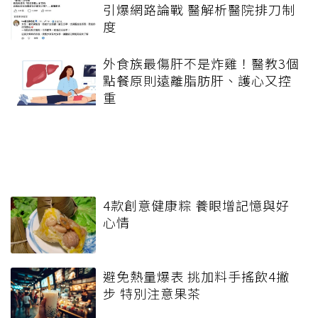
引爆網路論戰 醫解析醫院排刀制
度
外食族最傷肝不是炸雞！醫教3個
點餐原則遠離脂肪肝、護心又控
重
4款創意健康粽 養眼增記憶與好
心情
避免熱量爆表 挑加料手搖飲4撇
步 特別注意果茶