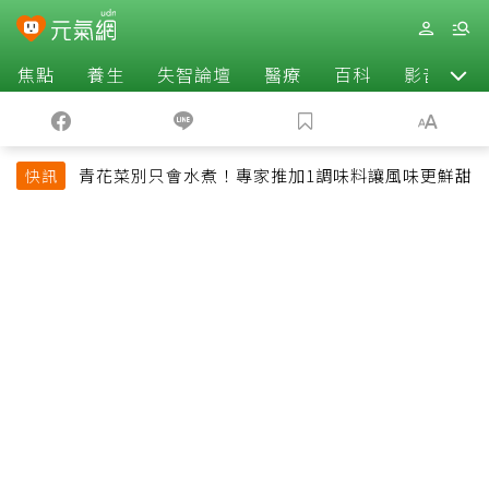
焦點
養生
失智論壇
醫療
百科
影音
青花菜別只會水煮！專家推加1調味料讓風味更鮮甜
快訊