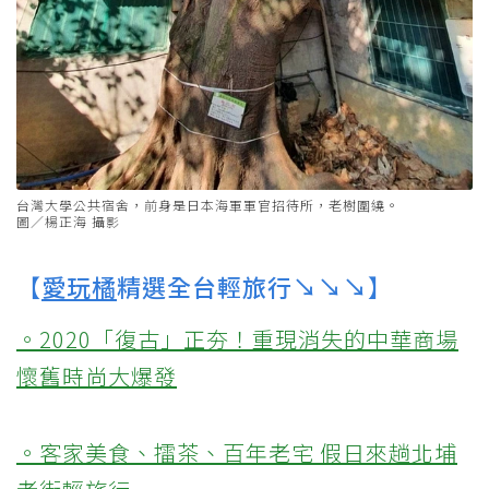
台灣大學公共宿舍，前身是日本海軍軍官招待所，老樹圍繞。
圖／楊正海 攝影
【
愛玩橘
精選全台輕旅行↘↘↘】
。2020「復古」正夯！重現消失的中華商場
懷舊時尚大爆發
。客家美食、擂茶、百年老宅 假日來趟北埔