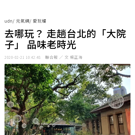
udn
/
元氣網
/
愛玩橘
去哪玩？ 走趟台北的「大院
子」 品味老時光
聯合報 ／ 文 楊正海
2020-02-21 10:42:48