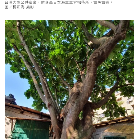
台灣大學公共宿舍，前身是日本海軍軍官招待所，古色古香。
圖／楊正海 攝影