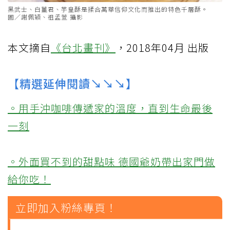
黑武士、白薑君、芋皇酥是揉合萬華信仰文化而推出的特色千層酥。
圖／謝佩穎、祖孟萱 攝影
本文摘自
《台北畫刊》
，2018年04月 出版
【精選延伸閱讀↘↘↘】
。用手沖咖啡傳遞家的溫度，直到生命最後
一刻
。外面買不到的甜點味 德國爺奶帶出家門做
給你吃！
立即加入粉絲專頁！