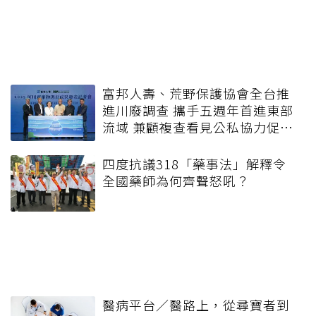
富邦人壽、荒野保護協會全台推
進川廢調查 攜手五週年首進東部
流域 兼顧複查看見公私協力促動
垃圾減量、熱點改善成效
四度抗議318「藥事法」解釋令
全國藥師為何齊聲怒吼？
醫病平台／醫路上，從尋寶者到