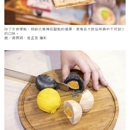
除了米食粿點，糕餅也是傳統甜點的選擇，更是各大民俗祭典中不可缺少
的口味。
圖／謝佩穎、祖孟萱 攝影