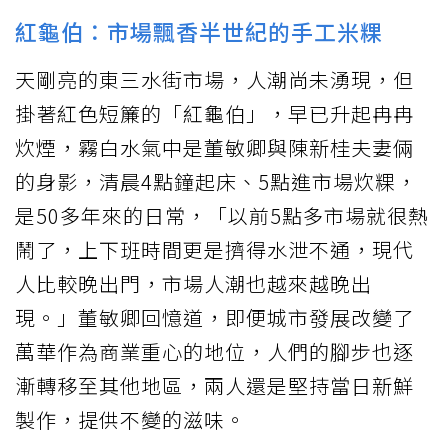
紅龜伯：市場飄香半世紀的手工米粿
天剛亮的東三水街市場，人潮尚未湧現，但
掛著紅色短簾的「紅龜伯」，早已升起冉冉
炊煙，霧白水氣中是董敏卿與陳新桂夫妻倆
的身影，清晨4點鐘起床、5點進市場炊粿，
是50多年來的日常，「以前5點多市場就很熱
鬧了，上下班時間更是擠得水泄不通，現代
人比較晚出門，市場人潮也越來越晚出
現。」董敏卿回憶道，即便城市發展改變了
萬華作為商業重心的地位，人們的腳步也逐
漸轉移至其他地區，兩人還是堅持當日新鮮
製作，提供不變的滋味。