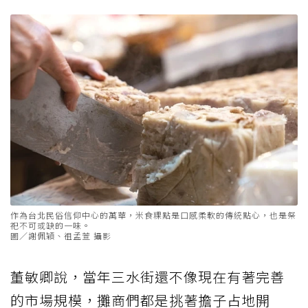
作為台北民俗信仰中心的萬華，米食粿點是口感柔軟的傳統點心，也是祭
祀不可或缺的一味。
圖／謝佩穎、祖孟萱 攝影
董敏卿說，當年三水街還不像現在有著完善
的市場規模，攤商們都是挑著擔子占地開