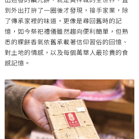
到外出打拚了一圈後才發現，接手家業，除
了傳承家裡的味道，更像是尋回舊時的記
憶，如今祭祀禮儀雖然趨向便利簡單，但熟
悉的粿餅香氣依舊承載著信仰習俗的回憶、
對土地的情感，以及每個萬華人最珍貴的食
感記憶。