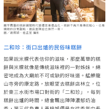
廟宇周邊的糕餅鋪隨時代變遷逐漸禮品化，糕餅不再只是傳統點心，也是
精緻的日常甜點，連店面陳設也煥然一新。
圖／謝佩穎、祖孟萱 攝影
二和珍：街口出爐的民俗味糕餅
如果說米粿代表信仰的滋味，那麼萬華的糕
餅與米粿就像是傳統滋味裡的一對姊妹，綿
密地成為大廟前不可或缺的好味道。艋舺龍
山寺旁的康定路，放眼望去糕餅店林立，位
於東三水街市場口對街的「二和珍」，每到
糕餅出爐的時間，總會飄出陣陣濃郁奶油
香，第三代負責人黃梓城便是在這香氣中長