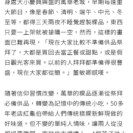
身處大小慶典興盛的萬華老城，早期每逢重
大節日，像是春節、清明、端午、中元、冬
至等，都得三天兩夜不睡覺趕製粿品，東西
只要一上架就被搶購一空，然而，這樣的畫
面已難再現，「現在大家比較不準備供品祭
拜了，大都是買回去當正餐或甜點，或是假
日觀光客來買。以前的人拜拜都準備得很豐
盛，現在大家都從簡。」董敏卿感嘆。
隨著信仰習慣改變，萬華的粿品逐漸從祭拜
必備供品，轉變為記憶中的傳統小吃，50多
年老店紅龜伯帶給人們傳統糕粿新鮮現做的
好味道。但不變的單純人情味，讓兩人從沒