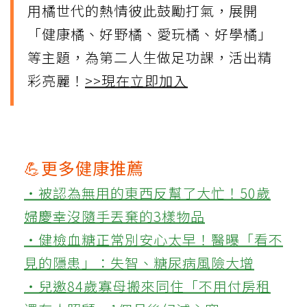
用橘世代的熱情彼此鼓勵打氣，展開
「健康橘、好野橘、愛玩橘、好學橘」
等主題，為第二人生做足功課，活出精
彩亮麗！
>>現在立即加入
💪更多健康推薦
‧被認為無用的東西反幫了大忙！50歲
婦慶幸沒隨手丟棄的3樣物品
‧健檢血糖正常別安心太早！醫曝「看不
見的隱患」：失智、糖尿病風險大增
‧兒邀84歲寡母搬來同住「不用付房租