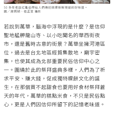
50 多年老店紅龜伯帶給人們傳統糕粿新鮮現做的好味道。
圖／謝佩穎、祖孟萱 攝影
若說到萬華，腦海中浮現的是什麼？是信仰
聖地艋舺龍山寺、以小吃聞名的華西街夜
市，還是舊時古意的街景？萬華坐擁河港區
位，過去是台北地區經貿集散地，廟宇密
集，也使其成為北部重要民俗信仰中心之
一。圍繞於此的祭拜盛典多樣，人們為了祈
求平安、賺大錢，促成獨特粿餅文化的誕
生，在那個買不起甜食也要用好食材祭拜蒼
天的年代，萬華的糕點米食，不只是民俗點
心，更是人們因信仰所留下的記憶老味道。