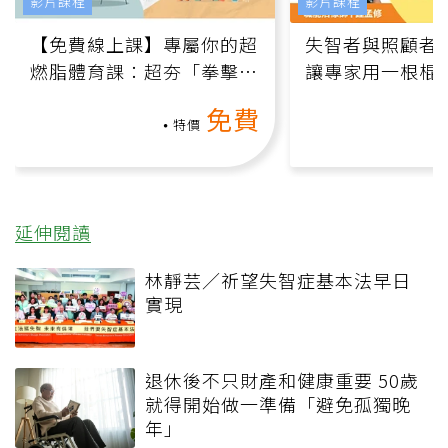
影片課程
影片課程
【免費線上課】專屬你的超
失智者與照顧者
燃脂體育課：超夯「拳擊有
讓專家用一根棍
氧」高壓族在家釋放壓力無
何逆轉退化大腦
免費
負擔
課）
特價
延伸閱讀
林靜芸／祈望失智症基本法早日
實現
退休後不只財產和健康重要 50歲
就得開始做一準備「避免孤獨晚
年」