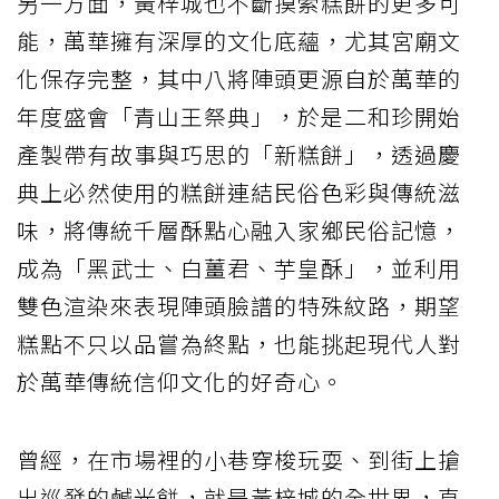
另一方面，黃梓城也不斷摸索糕餅的更多可
能，萬華擁有深厚的文化底蘊，尤其宮廟文
化保存完整，其中八將陣頭更源自於萬華的
年度盛會「青山王祭典」，於是二和珍開始
產製帶有故事與巧思的「新糕餅」，透過慶
典上必然使用的糕餅連結民俗色彩與傳統滋
味，將傳統千層酥點心融入家鄉民俗記憶，
成為「黑武士、白薑君、芋皇酥」，並利用
雙色渲染來表現陣頭臉譜的特殊紋路，期望
糕點不只以品嘗為終點，也能挑起現代人對
於萬華傳統信仰文化的好奇心。
曾經，在市場裡的小巷穿梭玩耍、到街上搶
出巡發的鹹光餅，就是黃梓城的全世界，直