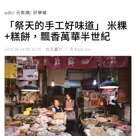
udn
/
元氣網
/
好學橘
「祭天的手工好味道」 米粿
+糕餅，飄香萬華半世紀
台北畫刊 ／ 文 Enjo Liu
2020-05-24 09:10:00