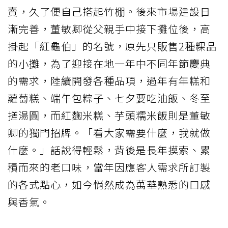
賣，久了便自己搭起竹棚。後來市場建設日
漸完善，董敏卿從父親手中接下攤位後，高
掛起「紅龜伯」的名號，原先只販售2種粿品
的小攤，為了迎接在地一年中不同年節慶典
的需求，陸續開發各種品項，過年有年糕和
蘿蔔糕、端午包粽子、七夕要吃油飯、冬至
搓湯圓，而紅麴米糕、芋頭糯米飯則是董敏
卿的獨門招牌。「看大家需要什麼，我就做
什麼。」話說得輕鬆，背後是長年摸索、累
積而來的老口味，當年因應客人需求所訂製
的各式點心，如今悄然成為萬華熟悉的口感
與香氣。