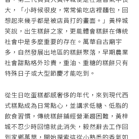
大，「小時候很皮，常常偷吃店裡麵包，回
想起來幾乎都是被店員打的畫面。」黃梓城
笑說，出生糕餅之家，更能體會糕餅在傳統
社會中是多麼重要的存在。萬華自古廟宇
多，自然發展出地區的糕餅聚落，早期農業
社會甜點格外珍貴，重油、重糖的糕餅只有
特殊日子或大型節慶才能吃到。
從生日吃蛋糕都感奢侈的年代，來到現代西
式糕點成為日常點心，並講求低糖、低脂的
飲食習慣，傳統糕餅鋪經營漸趨困難，黃梓
城不忍少時回憶就此消失，毅然辭去工作回
到家鄉萬華，開始摸索這從小熟悉的香氣如