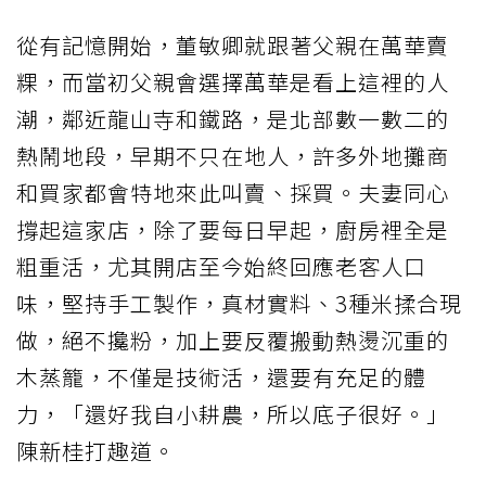
從有記憶開始，董敏卿就跟著父親在萬華賣
粿，而當初父親會選擇萬華是看上這裡的人
潮，鄰近龍山寺和鐵路，是北部數一數二的
熱鬧地段，早期不只在地人，許多外地攤商
和買家都會特地來此叫賣、採買。夫妻同心
撐起這家店，除了要每日早起，廚房裡全是
粗重活，尤其開店至今始終回應老客人口
味，堅持手工製作，真材實料、3種米揉合現
做，絕不攙粉，加上要反覆搬動熱燙沉重的
木蒸籠，不僅是技術活，還要有充足的體
力，「還好我自小耕農，所以底子很好。」
陳新桂打趣道。