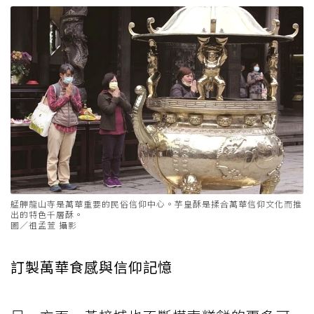
艋舺龍山寺是萬華重要的民俗信仰中心。芋皇酥是揉合萬華信仰文化而推
出的特色千層酥。
圖／祖孟萱 攝影
訂製萬華食感與信仰記憶