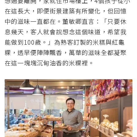
想過要離開，家就住市場樓上，4個孩子從小
在這長大，即便街景建築有所變化，但回憶
中的滋味一直都在。董敏卿直言：「只要休
息幾天，客人就會說想念這個味道，希望我
能做到100歲。」為熟客訂製的米糕與紅龜
粿，透早便陣陣飄香，萬華的滋味全都凝聚
在這一塊塊沉甸油香的米粿裡。