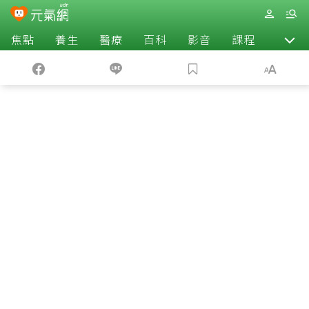
焦點
養生
醫療
百科
影音
課程
退休