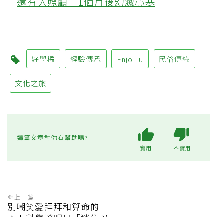
還有人照顧」1個月後幻滅心寒
好學橘
經驗傳承
EnjoLiu
民俗傳統
文化之旅
這篇文章對你有幫助嗎?
實用
不實用
上一篇
別嘲笑愛拜拜和算命的