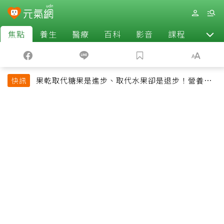
焦點
養生
醫療
百科
影音
課程
退休
果乾取代糖果是進步、取代水果卻是退步！營養師
快訊
揭果乾堅果常見健康陷阱