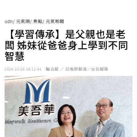
udn
/
元氣網
/
焦點
/
元氣新聞
【學習傳承】是父親也是老
闆 姊妹從爸爸身上學到不同
智慧
聯合報 ／ 記者廖靜清／台北報導
2024-10-26 04:11:44