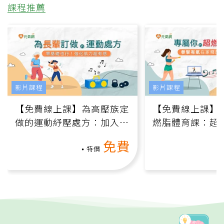
課程推薦
影片課程
影片課程
【免費線上課】為高壓族定
【免費線上課】
做的運動紓壓處方：加入行
燃脂體育課：超
動、增肌、互動元素，0基
氧」高壓族在家
免費
礎也能做！
負擔
特價