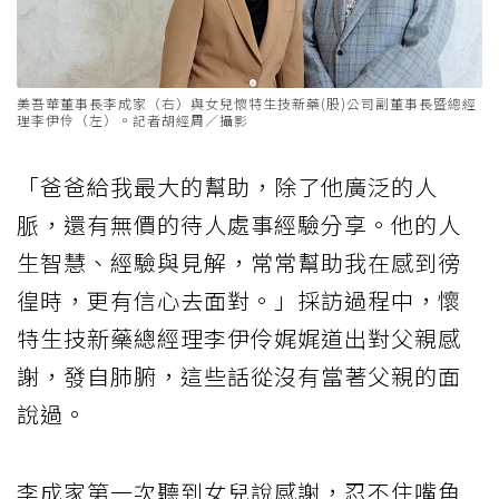
美吾華董事長李成家（右）與女兒懷特生技新藥(股)公司副董事長暨總經
理李伊伶（左）。記者胡經周／攝影
「爸爸給我最大的幫助，除了他廣泛的人
脈，還有無價的待人處事經驗分享。他的人
生智慧、經驗與見解，常常幫助我在感到徬
徨時，更有信心去面對。」採訪過程中，懷
特生技新藥總經理李伊伶娓娓道出對父親感
謝，發自肺腑，這些話從沒有當著父親的面
說過。
李成家第一次聽到女兒說感謝，忍不住嘴角