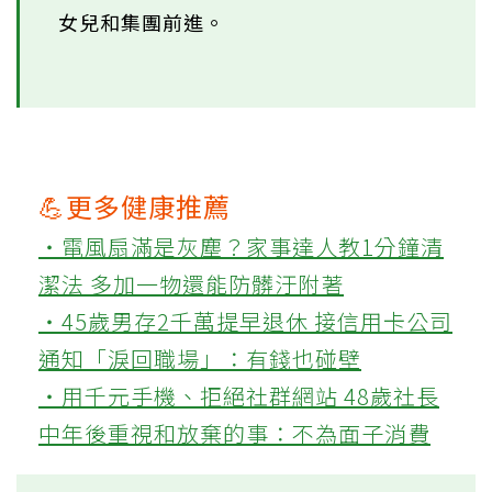
女兒和集團前進。
💪更多健康推薦
‧電風扇滿是灰塵？家事達人教1分鐘清
潔法 多加一物還能防髒汙附著
‧45歲男存2千萬提早退休 接信用卡公司
通知「淚回職場」：有錢也碰壁
‧用千元手機、拒絕社群網站 48歲社長
中年後重視和放棄的事：不為面子消費