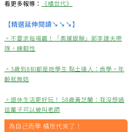
看更多報導：
《橘世代》
【精選延伸閱讀↘↘↘】
。不要求每場贏！「奧運銀腕」郭李建夫帶
隊，練韌性
。3歲到8旬都是她學生 黏土達人：肯學，年
齡就無妨
。退休生活更好玩！ 58歲黃芝蘭：我沒想過
這輩子可以被叫老師
為自己而學 橘世代來了！