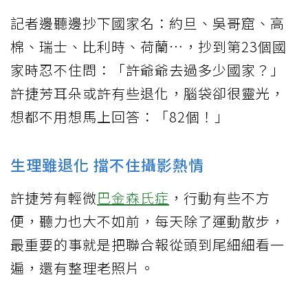
記者邊聽邊抄下國家名：約旦、吳哥窟、高
棉、瑞士、比利時、荷蘭…，抄到第23個國
家時忍不住問：「許爺爺去過多少國家？」
許捷芳耳朵或許有些退化，腦袋卻很靈光，
想都不用想馬上回答：「82個！」
生理雖退化 擋不住攝影熱情
許捷芳有輕微
巴金森氏症
，行動有些不方
便，聽力也大不如前，每天除了運動散步，
最重要的事就是把聯合報從頭到尾細細看一
遍，還有整理老照片。