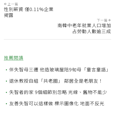
上一篇
性別薪資 僅0.11%企業
揭露
下一篇
南韓中老年就業人口增加
占勞動人數逾三成
推薦閱讀
•
伴失智母三遷 他造玻璃屋陪9旬母「童言童語」
•
退休教授自組「共老圈」 鄰居全是老朋友！
•
失智者的家 9個細節別忽略 光線、舊物不能少
•
友善失智可以這樣做 標示圖像化 地面不反光