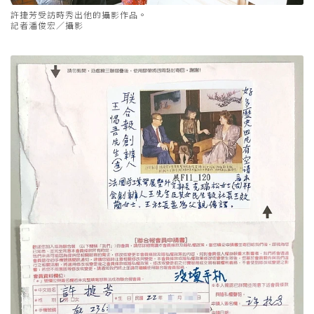
許捷芳受訪時秀出他的攝影作品。
記者潘俊宏／攝影