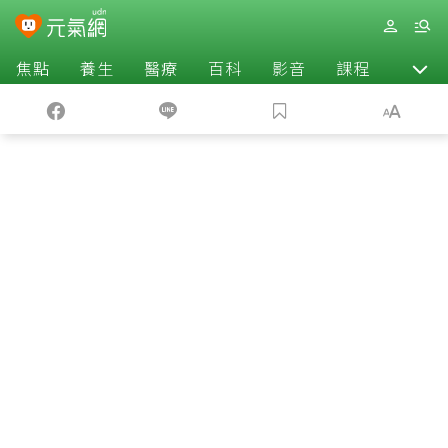
焦點
養生
醫療
百科
影音
課程
退休