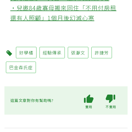
‧兒邀84歲寡母搬來同住「不用付房租
還有人照顧」1個月後幻滅心寒
好學橘
經驗傳承
張瀞文
許捷芳
巴金森氏症
這篇文章對你有幫助嗎?
實用
不實用