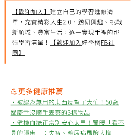
【歡迎加入】
建立自己的學習進修清
單，充實精彩人生2.0，鑽研興趣、挑戰
新領域、豐富生活，逐一實現手裡的那
張學習清單！
【歡迎加入
好學橘
FB社
團】
💪更多健康推薦
‧被認為無用的東西反幫了大忙！50歲
婦慶幸沒隨手丟棄的3樣物品
‧健檢血糖正常別安心太早！醫曝「看不
見的隱患」：失智、糖尿病風險大增