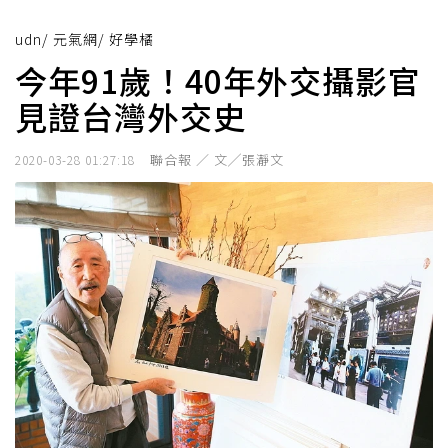
udn
/
元氣網
/
好學橘
今年91歲！40年外交攝影官
見證台灣外交史
聯合報 ／ 文╱張瀞文
2020-03-28 01:27:18