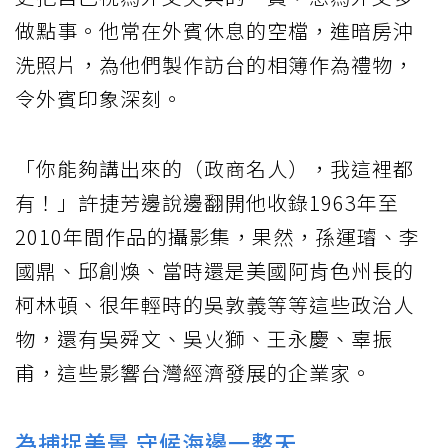
做點事。他常在外賓休息的空檔，進暗房沖
洗照片，為他們製作訪台的相簿作為禮物，
令外賓印象深刻。
「你能夠講出來的（政商名人），我這裡都
有！」許捷芳邊說邊翻開他收錄1963年至
2010年間作品的攝影集，果然，孫運璿、李
國鼎、邱創煥、當時還是美國阿肯色州長的
柯林頓、很年輕時的吳敦義等等這些政治人
物，還有吳舜文、吳火獅、王永慶、辜振
甫，這些影響台灣經濟發展的企業家。
為捕捉美景 守候海邊一整天