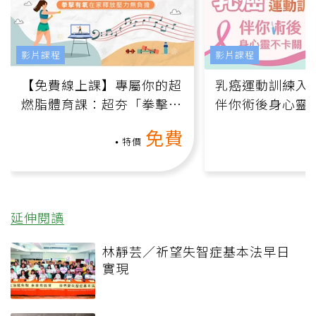
影片課程
影片課程
【免費線上課】專屬你的超
乳癌運動訓練入門
燃脂體育課：超夯「拳擊有
伴你術後身心靈
氧」高壓族在家釋放壓力無
上影音課）
免費
負擔
特價
延伸閱讀
林靜芸／祈望失智症基本法早日
實現