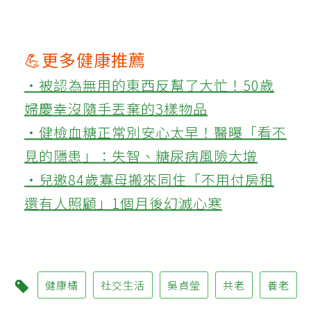
💪更多健康推薦
‧被認為無用的東西反幫了大忙！50歲
婦慶幸沒隨手丟棄的3樣物品
‧健檢血糖正常別安心太早！醫曝「看不
見的隱患」：失智、糖尿病風險大增
‧兒邀84歲寡母搬來同住「不用付房租
還有人照顧」1個月後幻滅心寒
健康橘
社交生活
吳貞瑩
共老
養老