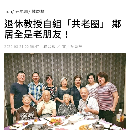
udn
/
元氣網
/
健康橘
退休教授自組「共老圈」 鄰
居全是老朋友！
聯合報 ／ 文╱吳貞瑩
2020-03-21 00:56:47