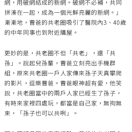
網，用破網結成的新網。破網不必補，共同
拼湊在一起，成為一個光鮮亮麗的新網。」
漸漸地，曹爸的共老圈吸引了醫院內3、40歲
的中年同事也到附近購屋。
更妙的是，共老圈不但「共老」，還「共
孫」。說起兒孫輩，曹爸立刻亮出手機群
組，原來共老圈一戶人家傳來孫子天真攀爬
的影片，逗樂曹爸。曹爸眼神超有愛，他笑
說，共老圈當中的兩戶人家已經生了孫子，
有時來家裡四處玩，都當是自己家，無拘無
束，「孫子也可以共咧」。