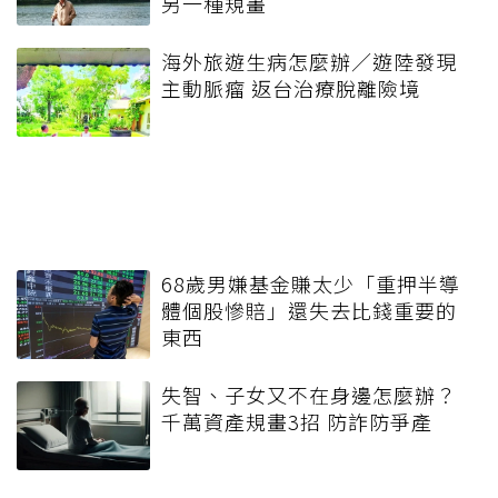
另一種規畫
海外旅遊生病怎麼辦／遊陸發現
主動脈瘤 返台治療脫離險境
68歲男嫌基金賺太少「重押半導
體個股慘賠」還失去比錢重要的
東西
失智、子女又不在身邊怎麼辦？
千萬資產規畫3招 防詐防爭產