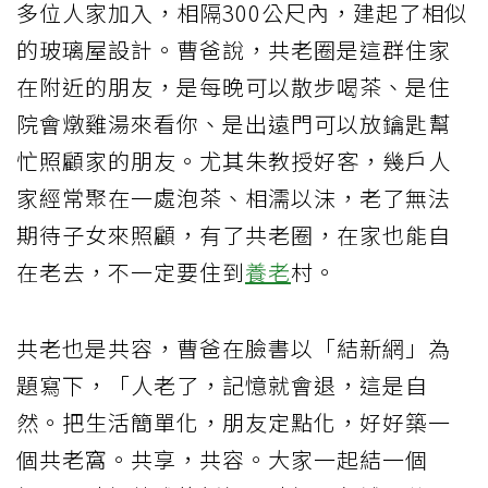
多位人家加入，相隔300公尺內，建起了相似
的玻璃屋設計。曹爸說，共老圈是這群住家
在附近的朋友，是每晚可以散步喝茶、是住
院會燉雞湯來看你、是出遠門可以放鑰匙幫
忙照顧家的朋友。尤其朱教授好客，幾戶人
家經常聚在一處泡茶、相濡以沫，老了無法
期待子女來照顧，有了共老圈，在家也能自
在老去，不一定要住到
養老
村。
共老也是共容，曹爸在臉書以「結新網」為
題寫下，「人老了，記憶就會退，這是自
然。把生活簡單化，朋友定點化，好好築一
個共老窩。共享，共容。大家一起結一個