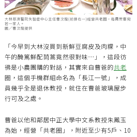
大林慈濟醫院失智症中心主任曹汶龍(前排右一)經營共老圈，每周聚餐宛
若一家人。
圖╱曹汶龍提供
「今早到大林沒買到新鮮豆腐皮及肉粿，中
午的醃篤鮮配茼蒿竟然很對味…」，這段彷
彿是小農團購的對話，其實來自曹爸的
共老
圈，這個手機群組命名為「長江一號」，成
員幾乎全是退休教授，就住在曹爸玻璃屋步
行可及之處。
曹爸以他和鄰居中正大學中文系教授朱鳳玉
為始，經營「共老圈」，附近至少有5戶、10