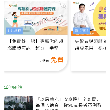
影片課程
影片課程
【免費線上課】專屬你的超
失智者與照顧者
燃脂體育課：超夯「拳擊有
讓專家用一根棍
氧」高壓族在家釋放壓力無
何逆轉退化大腦
免費
負擔
課）
特價
延伸閱讀
「以房養老」安享晚年？其實非
每個人適合！從90歲長者案例看