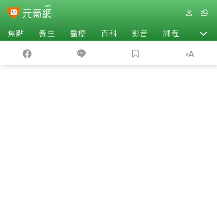
焦點
養生
醫療
百科
影音
課程
退休