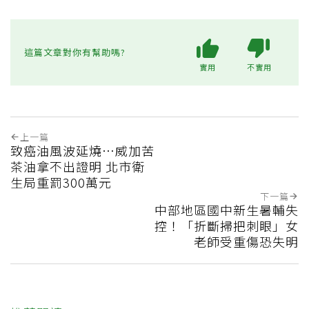
這篇文章對你有幫助嗎?
實用
不實用
上一篇
致癌油風波延燒…威加苦
茶油拿不出證明 北市衛
生局重罰300萬元
下一篇
中部地區國中新生暑輔失
控！「折斷掃把刺眼」女
老師受重傷恐失明