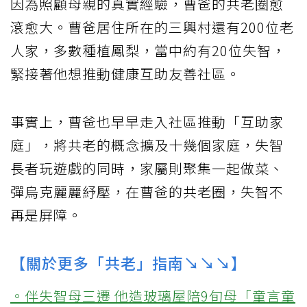
因為照顧母親的真實經驗，曹爸的共老圈愈
滾愈大。曹爸居住所在的三興村還有200位老
人家，多數種植鳳梨，當中約有20位失智，
緊接著他想推動健康互助友善社區。
事實上，曹爸也早早走入社區推動「互助家
庭」，將共老的概念擴及十幾個家庭，失智
長者玩遊戲的同時，家屬則聚集一起做菜、
彈烏克麗麗紓壓，在曹爸的共老圈，失智不
再是屏障。
【關於更多「共老」指南↘↘↘】
。伴失智母三遷 他造玻璃屋陪9旬母「童言童