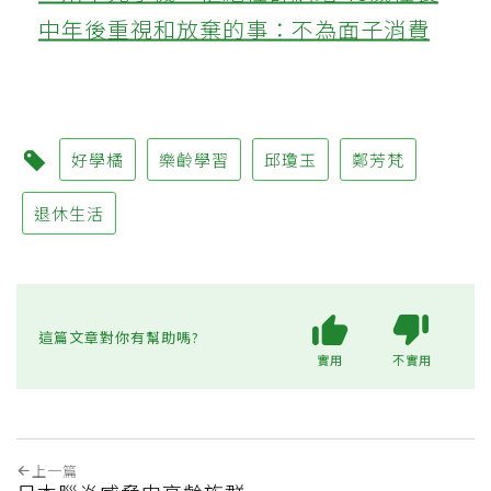
中年後重視和放棄的事：不為面子消費
好學橘
樂齡學習
邱瓊玉
鄭芳梵
退休生活
這篇文章對你有幫助嗎?
實用
不實用
上一篇