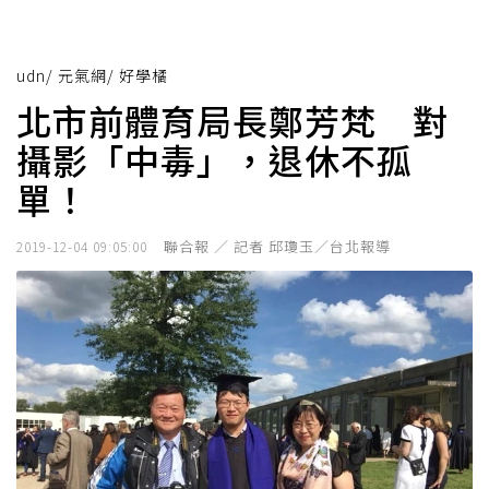
udn
/
元氣網
/
好學橘
北市前體育局長鄭芳梵 對
攝影「中毒」，退休不孤
單！
聯合報 ／ 記者 邱瓊玉／台北報導
2019-12-04 09:05:00