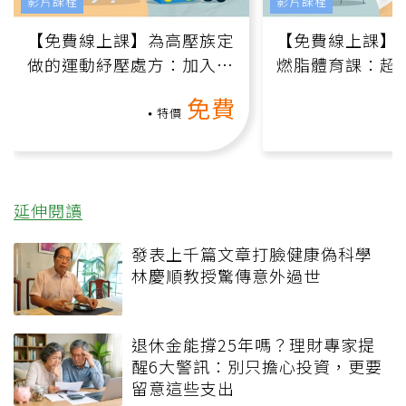
影片課程
影片課程
【免費線上課】為高壓族定
【免費線上課】
做的運動紓壓處方：加入行
燃脂體育課：超
動、增肌、互動元素，0基
氧」高壓族在家
免費
礎也能做！
負擔
特價
延伸閱讀
發表上千篇文章打臉健康偽科學
林慶順教授驚傳意外過世
退休金能撐25年嗎？理財專家提
醒6大警訊：別只擔心投資，更要
留意這些支出