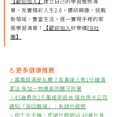
【歡迎加入】
建立自己的學習進修清
單，充實精彩人生2.0，鑽研興趣、挑戰
新領域、豐富生活，逐一實現手裡的那
張學習清單！
【歡迎加入
好學橘
FB社
團】
💪更多健康推薦
‧電風扇滿是灰塵？家事達人教1分鐘清
潔法 多加一物還能防髒汙附著
‧45歲男存2千萬提早退休 接信用卡公司
通知「淚回職場」：有錢也碰壁
‧用千元手機、拒絕社群網站 48歲社長