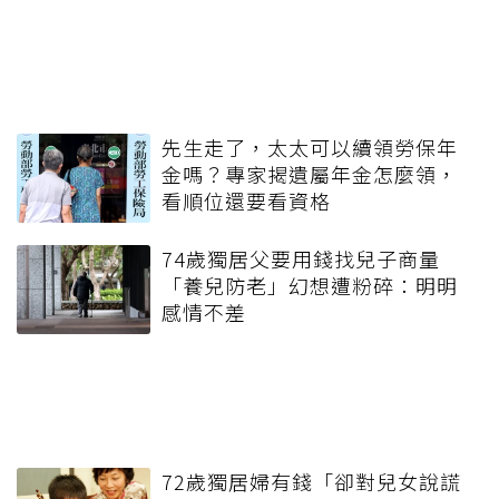
先生走了，太太可以續領勞保年
金嗎？專家揭遺屬年金怎麼領，
看順位還要看資格
74歲獨居父要用錢找兒子商量
「養兒防老」幻想遭粉碎：明明
感情不差
72歲獨居婦有錢「卻對兒女說謊