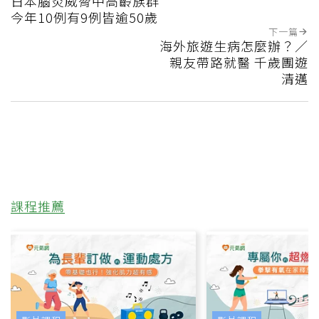
日本腦炎威脅中高齡族群
今年10例有9例皆逾50歲
下一篇
海外旅遊生病怎麼辦？／
親友帶路就醫 千歲團遊
清邁
課程推薦