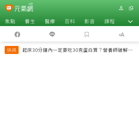
焦點
養生
醫療
百科
影音
課程
退休
起床30分鐘內一定要吃30克蛋白質？營養師破解
快訊
「30/30/30法則」：真正關鍵不是時間