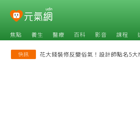
焦點
養生
醫療
百科
影音
課程
花大錢裝修反變俗氣！設計師點名5大
快訊