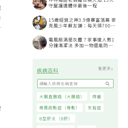
坪林獨居老翁離世無人知 13犬
守屋護遺體伴最後一程
起
養
15歲經營之神3.9億暴富落幕 麥
克風少年蘇友謙：每天領700元
分
過日子
電風扇滿是灰塵？家事達人教1
分鐘清潔法 多加一物還能防髒
汙附著
看更多
疾病百科
大腸直腸癌（大腸癌）
痔瘡
自
課
骨質疏鬆症（骨鬆）
失智症
B型肝炎（B肝）