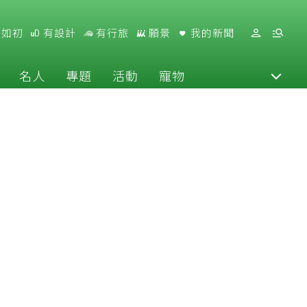
好如初
有設計
有行旅
願景
我的新聞
名人
專題
活動
寵物