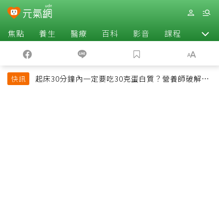
焦點
養生
醫療
百科
影音
課程
退休
起床30分鐘內一定要吃30克蛋白質？營養師破解
快訊
「30/30/30法則」：真正關鍵不是時間