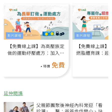
影片課程
影片課程
【免費線上課】為高壓族定
【免費線上課】
做的運動紓壓處方：加入行
燃脂體育課：超
動、增肌、互動元素，0基
氧」高壓族在家
免費
礎也能做！
負擔
特價
延伸閱讀
父親節團聚後神經內科常迎「看
診潮」 醫：爸爸步伐變小、站