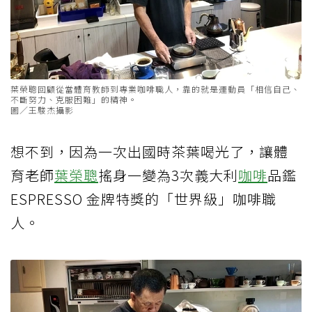
葉榮聰回顧從當體育教師到專業咖啡職人，靠的就是運動員「相信自己、
不斷努力、克服困難」的精神。
圖／王駿杰攝影
想不到，因為一次出國時茶葉喝光了，讓體
育老師
葉榮聰
搖身一變為3次義大利
咖啡
品鑑
ESPRESSO 金牌特獎的「世界級」咖啡職
人。