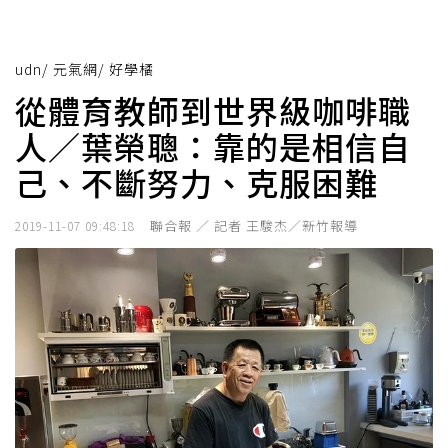
udn
/
元氣網
/
好學橘
從體育教師到世界級咖啡職
人／葉榮聰：靠的是相信自
己、不斷努力、克服困難
聯合報 ／ 記者 王駿杰／新竹報導
2019-11-07 09:48:18