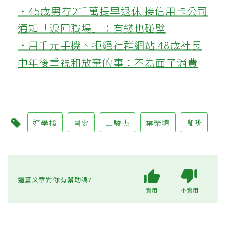
‧45歲男存2千萬提早退休 接信用卡公司
通知「淚回職場」：有錢也碰壁
‧用千元手機、拒絕社群網站 48歲社長
中年後重視和放棄的事：不為面子消費
好學橘
圓夢
王駿杰
葉榮聰
咖啡
這篇文章對你有幫助嗎?
實用
不實用