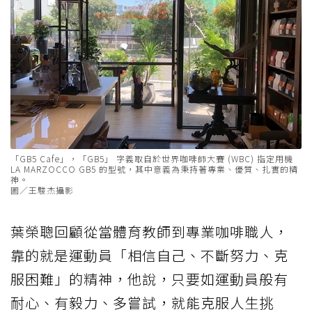
「GB5 Cafe」，「GB5」 字義取自於世界咖啡師大賽 (WBC) 指定用機
LA MARZOCCO GB5 的型號，其中意義為秉持著專業、優質、扎實的精
神。
圖／王駿杰攝影
葉榮聰回顧從當體育教師到專業咖啡職人，
靠的就是運動員「相信自己、不斷努力、克
服困難」的精神，他說，只要如運動員般有
耐心、有毅力、多嘗試，就能克服人生挑