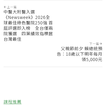
上一篇
中醫大附醫入選
《Newsweek》2026全
球最佳綠色醫院250強 首
屆評選即入榜 全台僅兩
院獲選 四葉績效指標居
台灣最佳
下一篇
父親節前夕 賴總統預
告：18歲以下明年每月
領5,000元
課程推薦