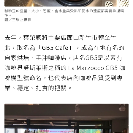
咖啡豆的重量、大小、密度、含水量與受熱和脫水的速度都需要拿捏精
準。
圖／王駿杰攝影
去年，葉榮聰將主要店面由新竹市轉至竹
北，取名為「
GB5 Cafe
」，成為在地有名的
自家烘培、手沖咖啡店，店名GB5是以素有
咖啡界勞斯萊斯之稱的 La Marzocco GB5 咖
啡機型號命名，也代表店內咖啡品質受到專
業、穩定、扎實的把關。