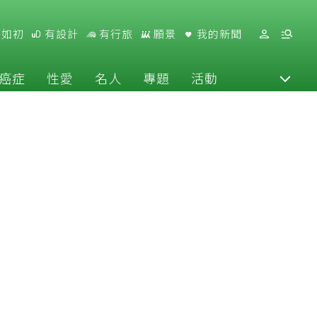
好如初
有設計
有行旅
願景
我的新聞
癌症
性愛
名人
專題
活動