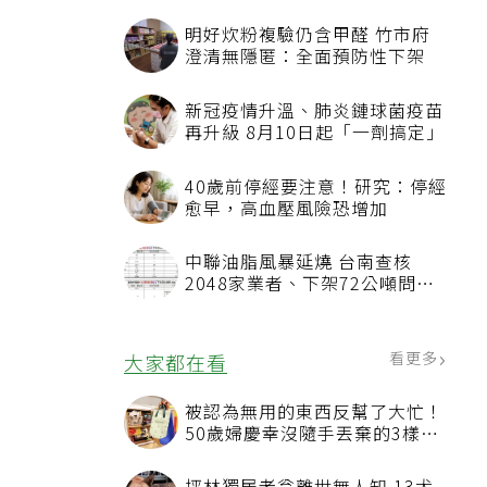
明好炊粉複驗仍含甲醛 竹市府
澄清無隱匿：全面預防性下架
新冠疫情升溫、肺炎鏈球菌疫苗
再升級 8月10日起「一劑搞定」
40歲前停經要注意！研究：停經
愈早，高血壓風險恐增加
中聯油脂風暴延燒 台南查核
2048家業者、下架72公噸問題
油品
看更多
大家都在看
被認為無用的東西反幫了大忙！
50歲婦慶幸沒隨手丟棄的3樣物
品