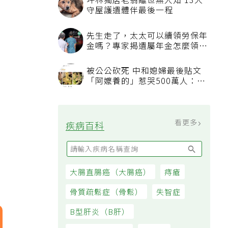
坪林獨居老翁離世無人知 13犬
守屋護遺體伴最後一程
先生走了，太太可以續領勞保年
金嗎？專家揭遺屬年金怎麼領，
看順位還要看資格
被公公砍死 中和媳婦最後貼文
「阿嬤養的」惹哭500萬人：下
輩子要幸福
看更多
疾病百科
大腸直腸癌（大腸癌）
痔瘡
骨質疏鬆症（骨鬆）
失智症
B型肝炎（B肝）