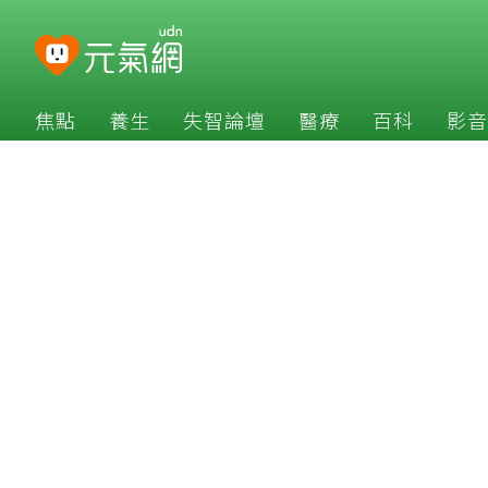
焦點
養生
失智論壇
醫療
百科
影音