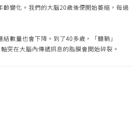
年齡變化。我們的大腦20歲後便開始萎縮，每過
。
連結數量也會下降。到了40多歲，「髓鞘」
協助神經軸突在大腦內傳遞訊息的脂膜會開始碎裂。