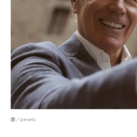
圖／pexels