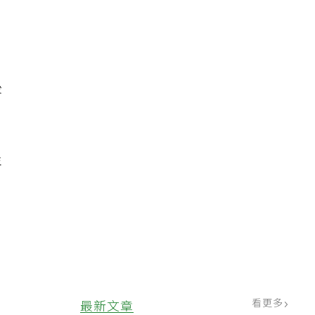
，
後
年
看更多
最新文章