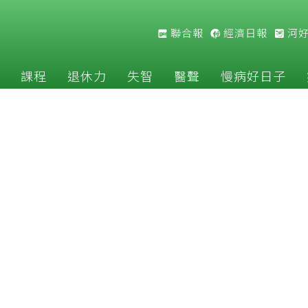
聯合報
經濟日報
河
課程
退休力
失智
醫聲
慢病好日子