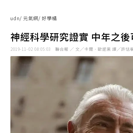
udn
/
元氣網
/
好學橘
神經科學研究證實 中年之
2019-11-02 08:05:03
聯合報 ／ 文╱卡爾．歐諾黑 譯╱許恬