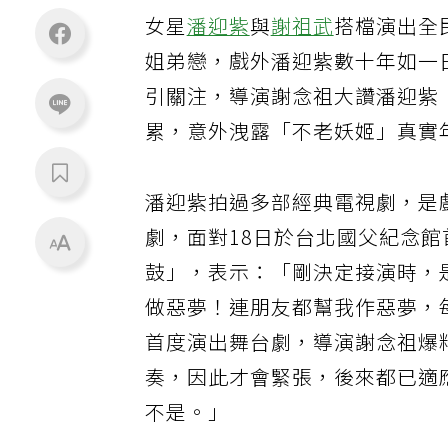
女星
潘迎紫
與
謝祖武
搭檔演出全
姐弟戀，戲外潘迎紫數十年如一
引關注，導演謝念祖大讚潘迎紫
累，意外洩露「不老妖姬」真實
潘迎紫拍過多部經典電視劇，是
劇，面對18日於台北國父紀念
鼓」，表示：「剛決定接演時，
做惡夢！連朋友都幫我作惡夢，
首度演出舞台劇，導演謝念祖爆
奏，因此才會緊張，後來都已適
不是。」