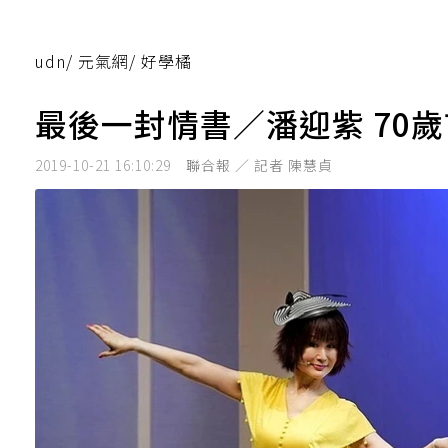
udn
/
元氣網
/
好學橘
最後一封情書／潘迎紫 70
2019-10-21 16:10:29
聯合報 ／ 記者 陳慧貞