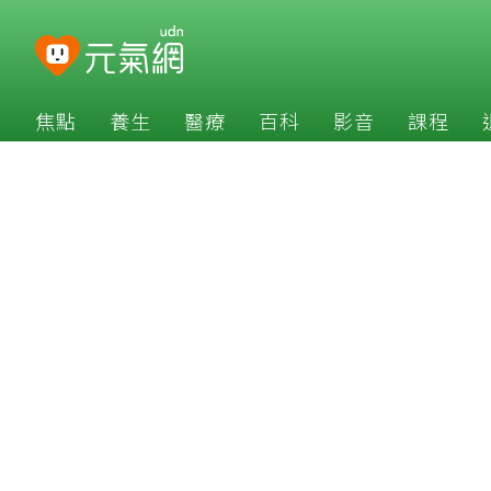
焦點
養生
醫療
百科
影音
課程