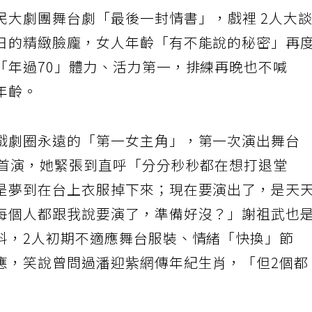
民大劇團舞台劇「最後一封情書」，戲裡 2人大
日的精緻臉龐，女人年齡「有不能說的秘密」再
「年過70」體力、活力第一，排練再晚也不喊
年齡。
戲劇圈永遠的「第一女主角」，第一次演出舞台
館首演，她緊張到直呼「分分秒秒都在想打退堂
是夢到在台上衣服掉下來；現在要演出了，是天
每個人都跟我說要演了，準備好沒？」謝祖武也
料，2人初期不適應舞台服裝、情緒「快換」節
應，笑說曾問過潘迎紫網傳年紀生肖，「但2個都