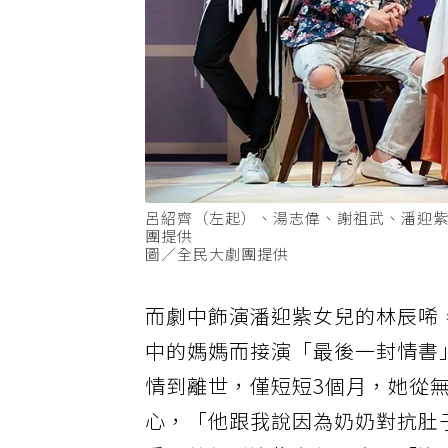
呂紹齊（左起）、湯志偉、謝祖武、潘迎
團提供
圖／全民大劇團提供
而劇中飾演潘迎紫女兒的林辰唏
中的媽媽而接演「最後一封情書
情到離世，僅短短3個月，她從
心，「他跟我說因為奶奶對抗肚