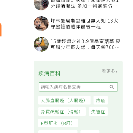
電風扇滿是灰塵？家事達人教1
分鐘清潔法 多加一物還能防髒
汙附著
坪林獨居老翁離世無人知 13犬
守屋護遺體伴最後一程
15歲經營之神3.9億暴富落幕 麥
克風少年蘇友謙：每天領700元
過日子
看更多
疾病百科
大腸直腸癌（大腸癌）
痔瘡
骨質疏鬆症（骨鬆）
失智症
B型肝炎（B肝）