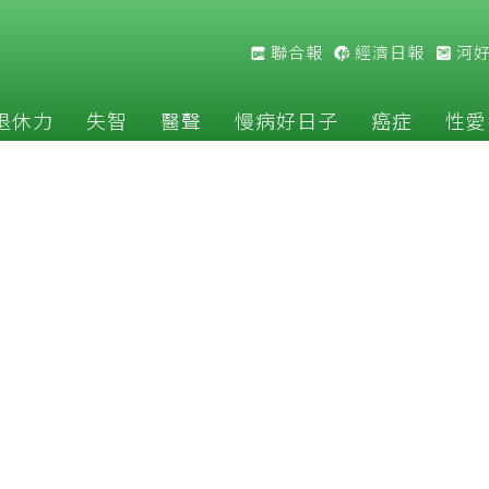
聯合報
經濟日報
河
退休力
失智
醫聲
慢病好日子
癌症
性愛