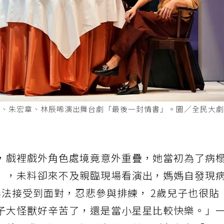
紫、朱宏章、林辰唏演出舞台劇「最後一封情書」。圖／全民大
，戲裡戲外角色處境竟意外重疊，她當初為了病
」，未料卻來不及親臨現場看演出，媽媽自發現
無法接受到面對，忍悲參與排練， 2歲兒子也很貼
子大怪獸好辛苦了，還是當小星星比較快樂。」