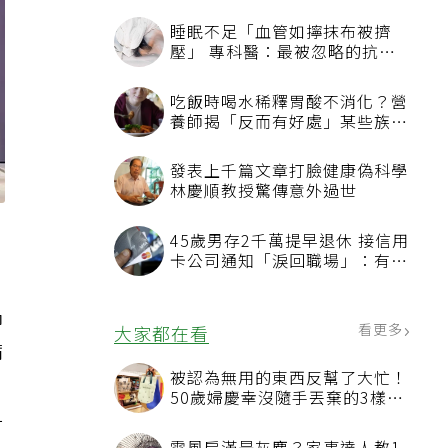
睡眠不足「血管如擰抹布被擠
壓」 專科醫：最被忽略的抗老
方法
吃飯時喝水稀釋胃酸不消化？營
養師揭「反而有好處」某些族群
才要禁
發表上千篇文章打臉健康偽科學
林慶順教授驚傳意外過世
劇
45歲男存2千萬提早退休 接信用
卡公司通知「淚回職場」：有錢
也碰壁
榻
看更多
大家都在看
病
被認為無用的東西反幫了大忙！
50歲婦慶幸沒隨手丟棄的3樣物
品
一