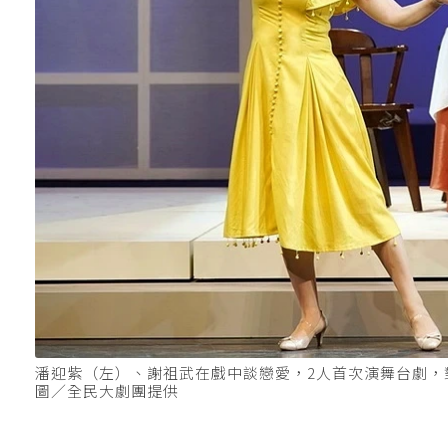
潘迎紫（左）、謝祖武在戲中談戀愛，2人首次演舞台劇
圖／全民大劇團提供