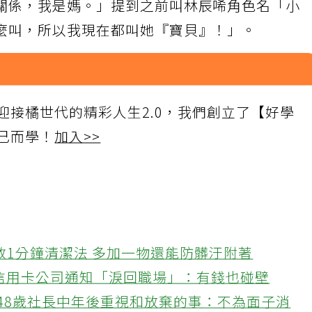
關係，我是媽。」提到之前叫林辰唏角色名「小
麼叫，所以我現在都叫她『寶貝』！」。
迎接橘世代的精彩人生2.0，我們創立了【好學
己而學！
加入>>
教1分鐘清潔法 多加一物還能防髒汙附著
接信用卡公司通知「淚回職場」：有錢也碰壁