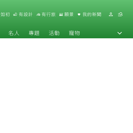
好如初
有設計
有行旅
願景
我的新聞
名人
專題
活動
寵物