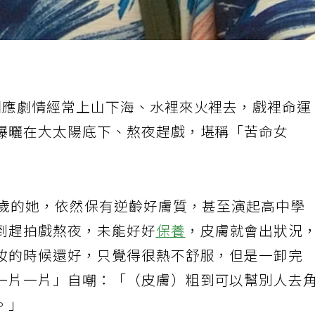
因應劇情經常上山下海、水裡來火裡去，戲裡命運
曝曬在大太陽底下、熬夜趕戲，堪稱「苦命女
3歲的她，依然保有逆齡好膚質，甚至演起高中學
到趕拍戲熬夜，未能好好
保養
，皮膚就會出狀況
妝的時候還好，只覺得很熱不舒服，但是一卸完
一片一片」自嘲：「（皮膚）粗到可以幫別人去
。」