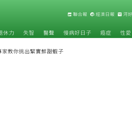
聯合報
經濟日報
河
退休力
失智
醫聲
慢病好日子
癌症
性愛
專家教你挑出緊實鮮甜蝦子