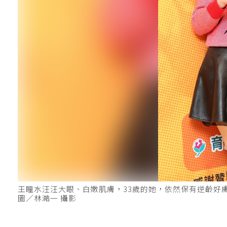
王瞳水汪汪大眼、白嫩肌膚，33歲的她，依然保有逆齡好
圖／林澔一 攝影