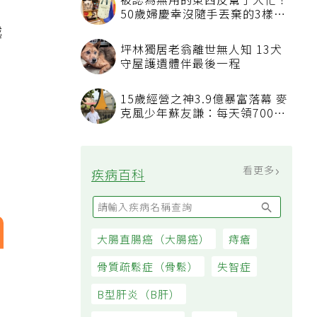
被認為無用的東西反幫了大忙！
50歲婦慶幸沒隨手丟棄的3樣物
品
越
坪林獨居老翁離世無人知 13犬
守屋護遺體伴最後一程
15歲經營之神3.9億暴富落幕 麥
克風少年蘇友謙：每天領700元
過日子
看更多
疾病百科
大腸直腸癌（大腸癌）
痔瘡
骨質疏鬆症（骨鬆）
失智症
B型肝炎（B肝）