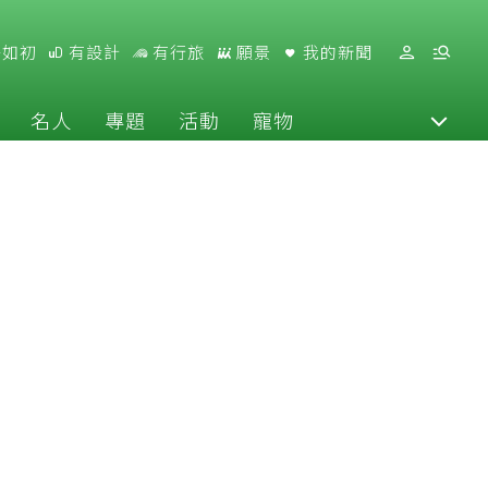
好如初
有設計
有行旅
願景
我的新聞
名人
專題
活動
寵物