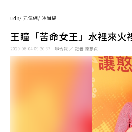
udn
/
元氣網
/
時尚橘
王瞳「苦命女王」水裡來火
2020-06-04 09:20:37
聯合報 ／ 記者 陳慧貞