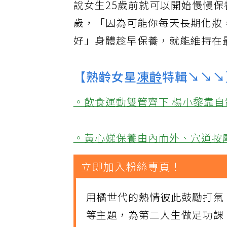
說女生25歲前就可以開始慢慢保
歲，「因為可能你每天長期化妝
好」身體趁早保養，就能維持在
【熟齡女星
凍齡
特輯↘↘↘
。飲食運動雙管齊下 楊小黎靠
。黃心娣保養由內而外、穴道按
立即加入粉絲專頁！
用橘世代的熱情彼此鼓勵打氣
等主題，為第二人生做足功課