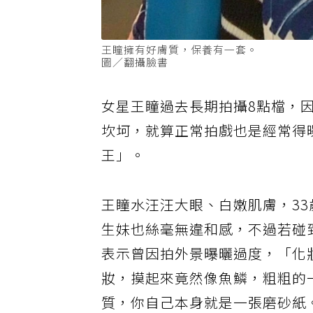
王瞳擁有好膚質，保養有一套。
圖／翻攝臉書
女星王瞳過去長期拍攝8點檔，
坎坷，就算正常拍戲也是經常得
王」。
王瞳水汪汪大眼、白嫩肌膚，3
生妹也絲毫無違和感，不過若碰
表示曾因拍外景曝曬過度，「化
妝，摸起來竟然像魚鱗，粗粗的
質，你自己本身就是一張磨砂紙