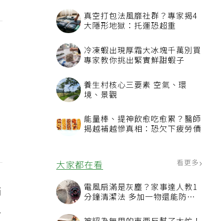
真空打包法風靡社群？專家揭4
大隱形地獄：托運恐超重
冷凍蝦出現厚霜大冰塊千萬別買
專家教你挑出緊實鮮甜蝦子
養生村核心三要素 空氣、環
境、景觀
能量棒、提神飲愈吃愈累？醫師
揭越補越慘真相：恐欠下疲勞債
看更多
大家都在看
電風扇滿是灰塵？家事達人教1
消
分鐘清潔法 多加一物還能防髒
汙附著
人