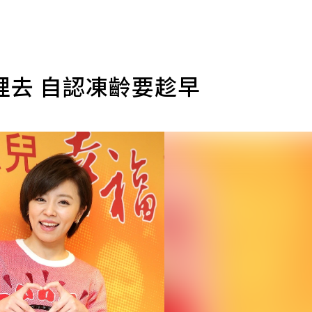
裡去 自認凍齡要趁早