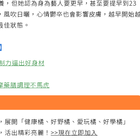
養，但她認為身為藝人要更早，甚至要提早到23
，風吹日曬，心情鬱卒也會影響皮膚，越早開始
最佳狀態。
】
自制力逼出好身材
摩藥膳調理不馬虎
，展開「健康橘、好野橘、愛玩橘、好學橘」
，活出精彩亮麗！
>>現在立即加入