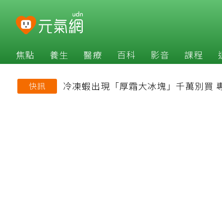
焦點
養生
醫療
百科
影音
課程
冷凍蝦出現「厚霜大冰塊」千萬別買 
快訊