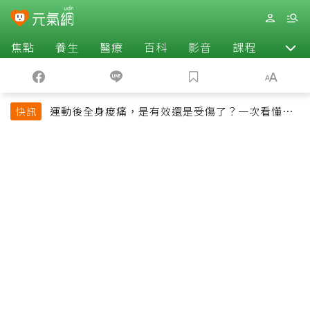
焦點
養生
醫療
百科
影音
課程
退休
運動後全身痠痛，是有效還是受傷了？一次看懂延
快訊
遲性肌肉痠痛