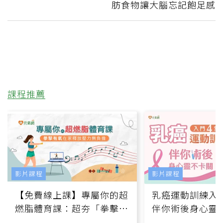
肪食物讓大腦忘記飽足感
課程推薦
影片課程
影片課程
【免費線上課】專屬你的超
乳癌運動訓練入門
燃脂體育課：超夯「拳擊有
伴你術後身心靈
氧」高壓族在家釋放壓力無
上影音課）