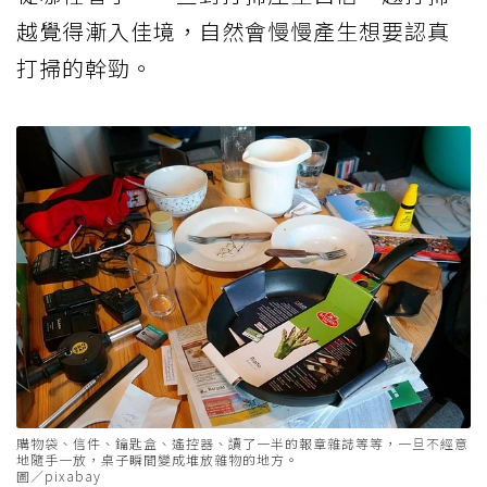
越覺得漸入佳境，自然會慢慢產生想要認真
打掃的幹勁。
購物袋、信件、鑰匙盒、遙控器、讀了一半的報章雜誌等等，一旦不經意
地隨手一放，桌子瞬間變成堆放雜物的地方。
圖／pixabay