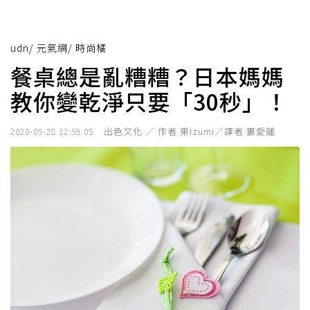
udn
/
元氣網
/
時尚橘
餐桌總是亂糟糟？日本媽媽
教你變乾淨只要「30秒」！
出色文化 ／ 作者 東Izumi／譯者 婁愛蓮
2020-05-28 12:59:05