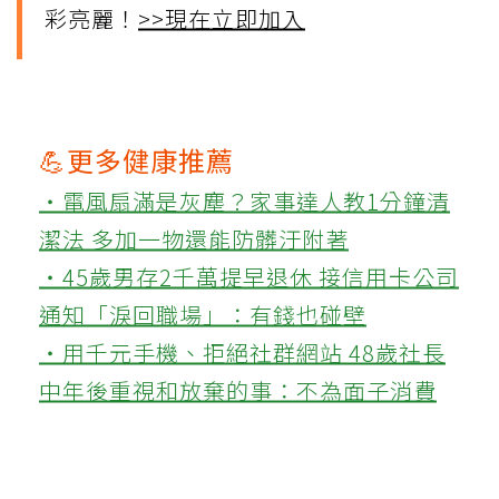
彩亮麗！
>>現在立即加入
💪更多健康推薦
‧電風扇滿是灰塵？家事達人教1分鐘清
潔法 多加一物還能防髒汙附著
‧45歲男存2千萬提早退休 接信用卡公司
通知「淚回職場」：有錢也碰壁
‧用千元手機、拒絕社群網站 48歲社長
中年後重視和放棄的事：不為面子消費