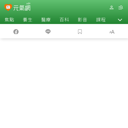
焦點
養生
醫療
百科
影音
課程
退休