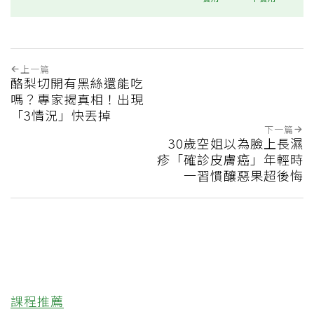
上一篇
酪梨切開有黑絲還能吃
嗎？專家揭真相！出現
「3情況」快丟掉
下一篇
30歲空姐以為臉上長濕
疹「確診皮膚癌」年輕時
一習慣釀惡果超後悔
課程推薦