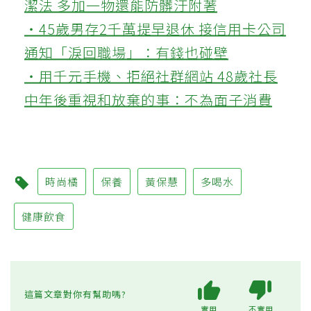
潔法 多加一物還能防髒汙附著
‧45歲男存2千萬提早退休 接信用卡公司
通知「淚回職場」：有錢也碰壁
‧用千元手機、拒絕社群網站 48歲社長
中年後重視和放棄的事：不為面子消費
時尚橘
保養
黃保慧
多喝水
健康飲食
這篇文章對你有幫助嗎?
實用
不實用