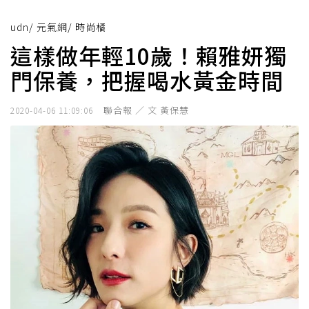
udn
/
元氣網
/
時尚橘
這樣做年輕10歲！賴雅妍獨
門保養，把握喝水黃金時間
聯合報 ／ 文 黃保慧
2020-04-06 11:09:06