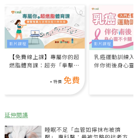
影片課程
影片課程
【免費線上課】專屬你的超
乳癌運動訓練入門
燃脂體育課：超夯「拳擊有
伴你術後身心靈
氧」高壓族在家釋放壓力無
上影音課）
免費
負擔
特價
延伸閱讀
睡眠不足「血管如擰抹布被擠
壓」 專科醫：最被忽略的抗老方