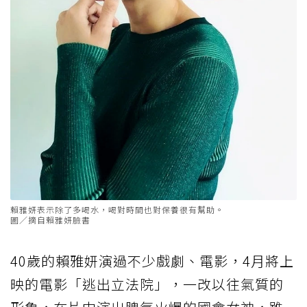
賴雅妍表示除了多喝水，喝對時間也對保養很有幫助。
圖／摘自賴雅妍臉書
40歲的賴雅妍演過不少戲劇、電影，4月將上
映的電影「逃出立法院」，一改以往氣質的