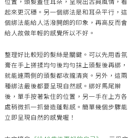
位置，頭髮蓋住耳朵，呈現出古典風情，看
起來更沉穩。另一個綁法是和耳朵平行，這
個綁法能給人活潑開朗的印象，再高反而會
給人故做年輕的感覺所以不好。
整理好比較短的髮絲是關鍵。可以先用香氛
膏在手上搓揉均勻後均勻抹上頭髮後再綁，
就能連兩側的頭髮都收攏清爽。另外，這兩
種綁法最後都要呈現自然感。綁好馬尾辮
後，單手按著紮住的位置，另一手在上方各
處稍微抓一抓營造蓬鬆感。簡單幾個步驟能
立即呈現自然的感覺喔！