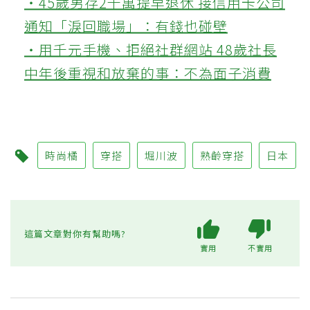
‧45歲男存2千萬提早退休 接信用卡公司
通知「淚回職場」：有錢也碰壁
‧用千元手機、拒絕社群網站 48歲社長
中年後重視和放棄的事：不為面子消費
時尚橘
穿搭
堀川波
熟齡穿搭
日本
這篇文章對你有幫助嗎?
實用
不實用