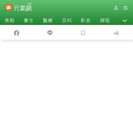
焦點
養生
醫療
百科
影音
課程
退休