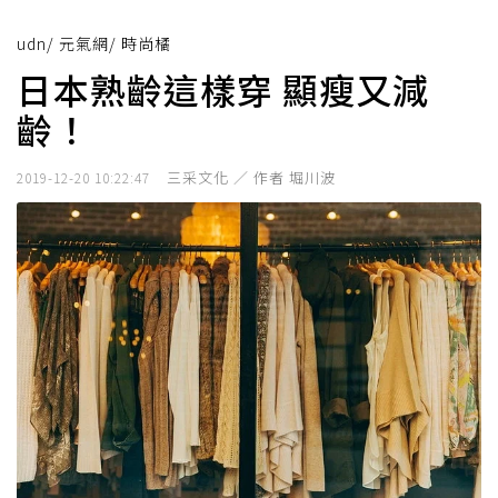
udn
/
元氣網
/
時尚橘
日本熟齡這樣穿 顯瘦又減
齡！
三采文化 ／ 作者 堀川波
2019-12-20 10:22:47