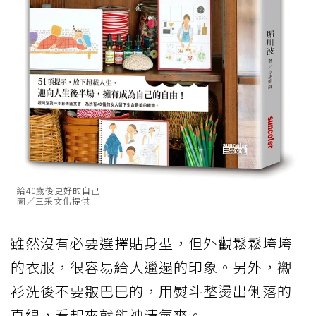
給40歲後更好的自己
圖／三采文化提供
雖然沒有必要選擇貼身型，但外觀鬆鬆垮垮
的衣服，很容易給人邋遢的印象。另外，襯
衫洗後不要皺巴巴的，用熨斗整燙出俐落的
直線，看起來就能神清氣爽。