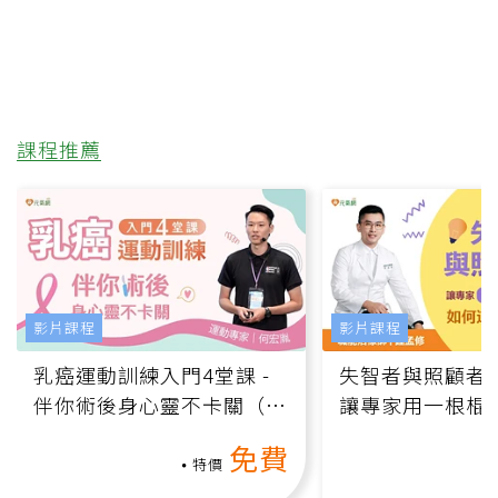
課程推薦
影片課程
影片課程
乳癌運動訓練入門4堂課 -
失智者與照顧者
伴你術後身心靈不卡關（線
讓專家用一根棍
上影音課）
何逆轉退化大腦
免費
課）
特價