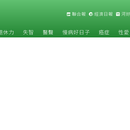
聯合報
經濟日報
河
退休力
失智
醫聲
慢病好日子
癌症
性愛