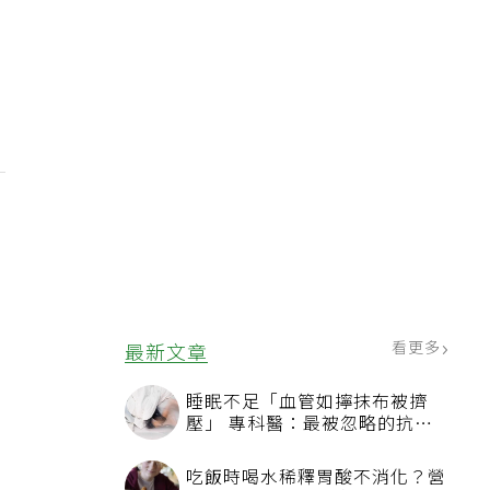
維
毫
看更多
最新文章
睡眠不足「血管如擰抹布被擠
壓」 專科醫：最被忽略的抗老
方法
吃飯時喝水稀釋胃酸不消化？營