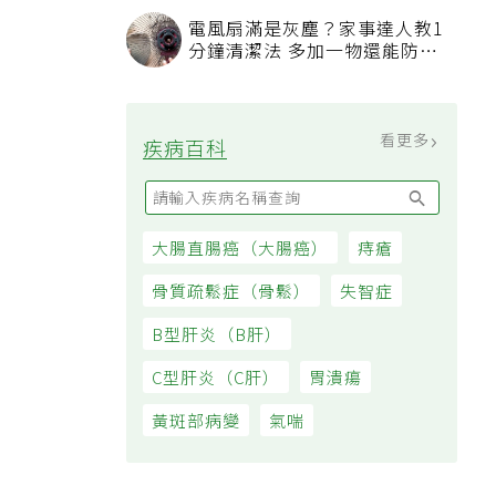
過日子
電風扇滿是灰塵？家事達人教1
分鐘清潔法 多加一物還能防髒
汙附著
看更多
疾病百科
大腸直腸癌（大腸癌）
痔瘡
骨質疏鬆症（骨鬆）
失智症
B型肝炎（B肝）
C型肝炎（C肝）
胃潰瘍
黃斑部病變
氣喘