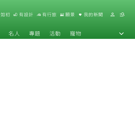
好如初
有設計
有行旅
願景
我的新聞
名人
專題
活動
寵物