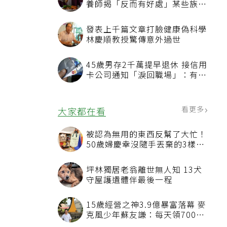
養師揭「反而有好處」某些族群
才要禁
發表上千篇文章打臉健康偽科學
林慶順教授驚傳意外過世
45歲男存2千萬提早退休 接信用
卡公司通知「淚回職場」：有錢
也碰壁
看更多
大家都在看
被認為無用的東西反幫了大忙！
50歲婦慶幸沒隨手丟棄的3樣物
品
坪林獨居老翁離世無人知 13犬
守屋護遺體伴最後一程
15歲經營之神3.9億暴富落幕 麥
克風少年蘇友謙：每天領700元