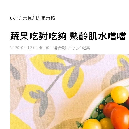
udn
/
元氣網
/
健康橘
蔬果吃對吃夠 熟齡肌水噹噹
2020-09-12 09:40:00
聯合報 ／ 文／羅真