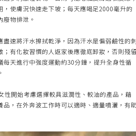
取過多刺激性食物，否則可能增加皮膚過敏反應
，使膚況快速走下坡；每天應喝足2000毫升的
內廢物排泄。
應盡速將汗水擦拭乾淨，因為汗水是偏弱鹼性的
激；有化妝習慣的人返家後應徹底卸妝，否則殘
議每天進行中強度運動約30分鐘，提升全身性循
。
上女性開始考慮選擇較具滋潤性、較油的產品，藉
養品，在外奔波工作時可以適時、適量噴灑，有