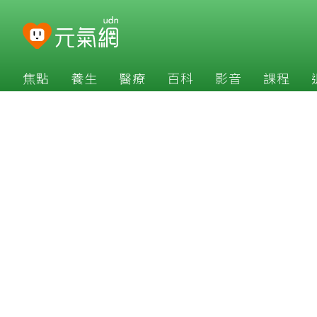
焦點
養生
醫療
百科
影音
課程