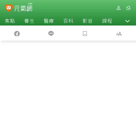
焦點
養生
醫療
百科
影音
課程
退休