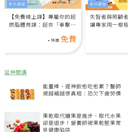
影片課程
影片課程
【免費線上課】專屬你的超
失智者與照顧者
燃脂體育課：超夯「拳擊有
讓專家用一根棍
氧」高壓族在家釋放壓力無
何逆轉退化大腦
免費
負擔
課）
特價
延伸閱讀
能量棒、提神飲愈吃愈累？醫師
揭越補越慘真相：恐欠下疲勞債
果乾取代糖果是進步、取代水果
卻是退步！營養師揭果乾堅果常
見健康陷阱