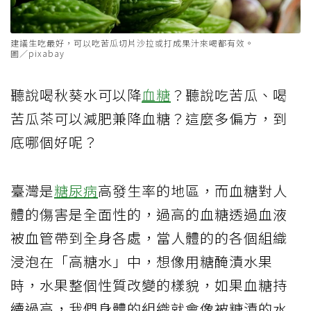
建議生吃最好，可以吃苦瓜切片沙拉或打成果汁來喝都有效。
圖／pixabay
聽說喝秋葵水可以降
血糖
？聽說吃苦瓜、喝
苦瓜茶可以減肥兼降血糖？這麼多偏方，到
底哪個好呢？
臺灣是
糖尿病
高發生率的地區，而血糖對人
體的傷害是全面性的，過高的血糖透過血液
被血管帶到全身各處，當人體的的各個組織
浸泡在「高糖水」中，想像用糖醃漬水果
時，水果整個性質改變的樣貌，如果血糖持
續過高，我們身體的組織就會像被糖漬的水