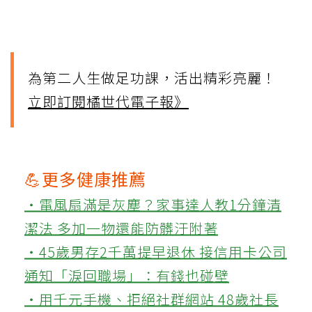
為第二人生做足功課，活出精彩亮麗！
立即訂閱橘世代電子報》
💪更多健康推薦
‧電風扇滿是灰塵？家事達人教1分鐘清
潔法 多加一物還能防髒汙附著
‧45歲男存2千萬提早退休 接信用卡公司
通知「淚回職場」：有錢也碰壁
‧用千元手機、拒絕社群網站 48歲社長