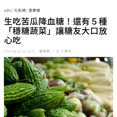
udn
/
元氣網
/
健康橘
生吃苦瓜降血糖！還有５種
「穩糖蔬菜」讓糖友大口放
心吃
愛長照 ／ 文 丁彥伶
2020-08-25 12:31:27