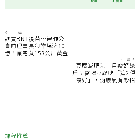
實用
不實用
上一篇
誆買BNT疫苗…律師公
會前理事長狠詐慈濟10
億！豪宅藏158公斤黃金
下一篇
「豆腐減肥法」月瘦好幾
斤？醫揭豆腐吃「這2種
最好」，消脹氣有妙招
課程推薦