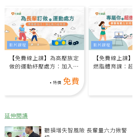
影片課程
影片課程
【免費線上課】為高壓族定
【免費線上課】
做的運動紓壓處方：加入行
燃脂體育課：超
動、增肌、互動元素，0基
氧」高壓族在家
免費
礎也能做！
負擔
特價
延伸閱讀
聽損增失智風險 長輩量六力揪警