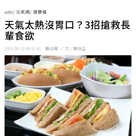
udn
/
元氣網
/
健康橘
天氣太熱沒胃口？3招搶救長
輩食欲
聯合報 ／ 文／簡浩正
2020-08-15 09:51:01