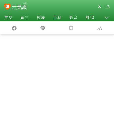
焦點
養生
醫療
百科
影音
課程
退休