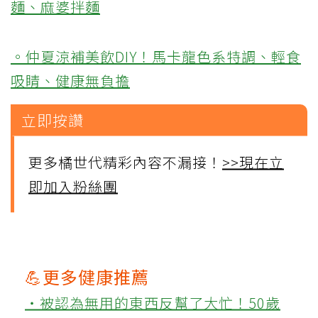
麵、麻婆拌麵
。仲夏涼補美飲DIY！馬卡龍色系特調、輕食
吸睛、健康無負擔
立即按讚
更多橘世代精彩內容不漏接！
>>現在立
即加入粉絲團
💪更多健康推薦
‧被認為無用的東西反幫了大忙！50歲