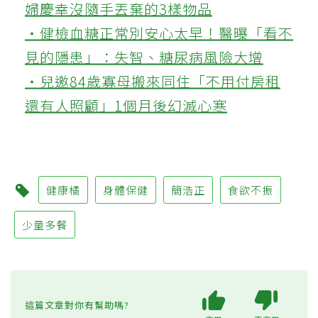
婦慶幸沒隨手丟棄的3樣物品
‧健檢血糖正常別安心太早！醫曝「看不
見的隱患」：失智、糖尿病風險大增
‧兒邀84歲寡母搬來同住「不用付房租
還有人照顧」1個月後幻滅心寒
健康橘
身體保健
簡浩正
食欲不振
少量多餐
這篇文章對你有幫助嗎?