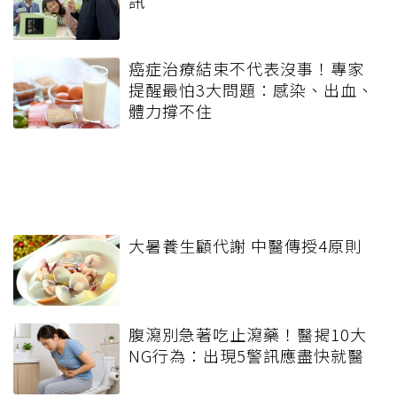
訊
癌症治療結束不代表沒事！專家
提醒最怕3大問題：感染、出血、
體力撐不住
大暑養生顧代謝 中醫傳授4原則
腹瀉別急著吃止瀉藥！醫揭10大
NG行為：出現5警訊應盡快就醫