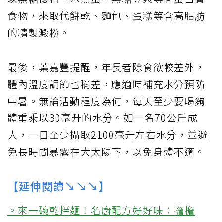
食物，來取代餅乾、麵包、蛋糕等含高脂肪
的精製澱粉。
最後，葉嘉豐提醒，年長者除食欲較差外，
體內溫度調節也稍差，應適時補充水分預防
中暑。無論活動程度為何，每天至少要喝夠
體重乘以30毫升的水分。如一名70公斤成
人，一日至少攝取2100毫升左右水分，並避
免長時間暴露在大太陽下，以免身體不適。
【延伸閱讀↘↘↘】
。來一碗乾拌麵！名廚配方好好味：擔擔