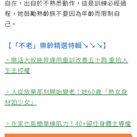
自在，出自於不熟悉動作，這是訓練必經過
程，她鼓勵熟齡族不要因為年齡而限制自
己。
【「不老」樂齡精選特輯↘↘↘】
。樂活大叔施昇輝用重訓改善五十肩 重拾人
生主控權
。人從放棄那刻開始變老！她60歲「熟女身
材如少女」
。在家也能簡單練肌力！40+留住身體主導權