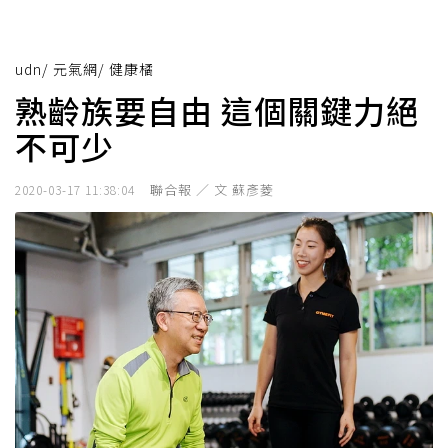
udn
/
元氣網
/
健康橘
熟齡族要自由 這個關鍵力絕
不可少
聯合報 ／ 文 蘇彥菱
2020-03-17 11:38:04