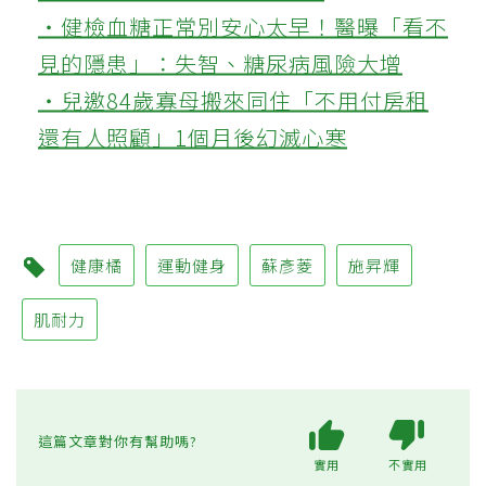
‧健檢血糖正常別安心太早！醫曝「看不
見的隱患」：失智、糖尿病風險大增
‧兒邀84歲寡母搬來同住「不用付房租
還有人照顧」1個月後幻滅心寒
健康橘
運動健身
蘇彥菱
施昇輝
肌耐力
這篇文章對你有幫助嗎?
實用
不實用