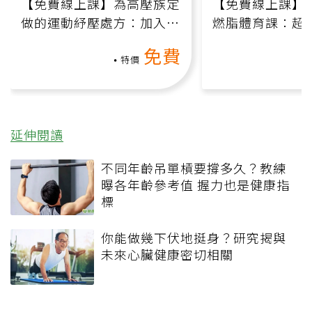
【免費線上課】為高壓族定
【免費線上課】
做的運動紓壓處方：加入行
燃脂體育課：超
動、增肌、互動元素，0基
氧」高壓族在家
免費
礎也能做！
負擔
特價
延伸閱讀
不同年齡吊單槓要撐多久？教練
曝各年齡參考值 握力也是健康指
標
你能做幾下伏地挺身？研究揭與
未來心臟健康密切相關