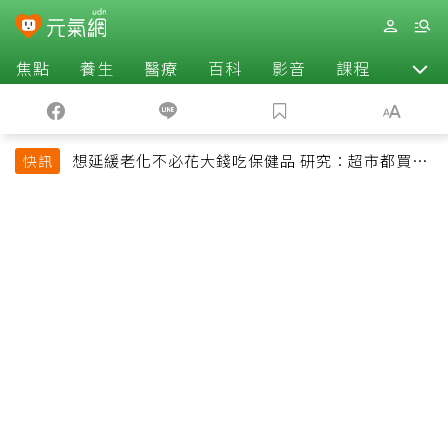
焦點
養生
醫療
百科
影音
課程
退休
想延緩老化不必花大錢吃保健品 研究：超市都買得
快訊
到的1便宜食品就可以