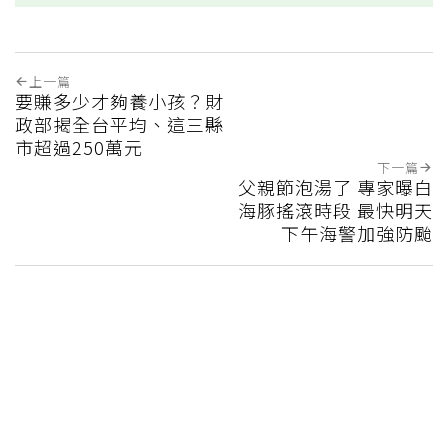
上一篇
要賺多少才夠養小孩？財
政部揭全台平均、這三縣
市超過250萬元
下一篇
父親節泡湯了 專家曝白
海豚搖滾時段 最快明天
下午海警加強防颱