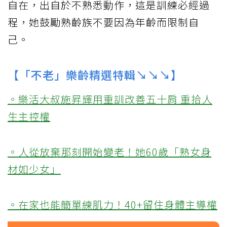
自在，出自於不熟悉動作，這是訓練必經過
程，她鼓勵熟齡族不要因為年齡而限制自
己。
【「不老」樂齡精選特輯↘↘↘】
。樂活大叔施昇輝用重訓改善五十肩 重拾人
生主控權
。人從放棄那刻開始變老！她60歲「熟女身
材如少女」
。在家也能簡單練肌力！40+留住身體主導權