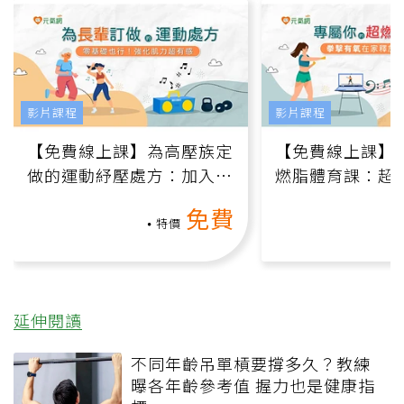
影片課程
影片課程
【免費線上課】為高壓族定
【免費線上課】
做的運動紓壓處方：加入行
燃脂體育課：超
動、增肌、互動元素，0基
氧」高壓族在家
免費
礎也能做！
負擔
特價
延伸閱讀
不同年齡吊單槓要撐多久？教練
曝各年齡參考值 握力也是健康指