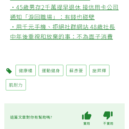
‧45歲男存2千萬提早退休 接信用卡公司
通知「淚回職場」：有錢也碰壁
‧用千元手機、拒絕社群網站 48歲社長
中年後重視和放棄的事：不為面子消費
健康橘
運動健身
蘇彥菱
施昇輝
肌耐力
這篇文章對你有幫助嗎?
實用
不實用