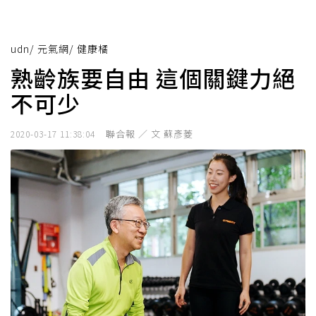
udn
/
元氣網
/
健康橘
熟齡族要自由 這個關鍵力絕
不可少
聯合報 ／ 文 蘇彥菱
2020-03-17 11:38:04