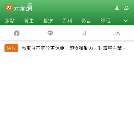
焦點
養生
醫療
百科
影音
課程
退休
高蛋白不等於更健康！即食雞胸肉、乳清蛋白藏陷
快訊
阱 醫提醒「這類人」尤其要小心