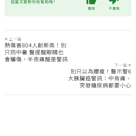
這篇文章對你有幫助嗎?
實用
不實用
上一篇
熱傷害804人創新高！別
只防中暑 醫提醒眼睛也
會曬傷、半夜痛醒是警訊
下一篇
別只以為腰痠！醫示警6
大胰臟癌警訊：中背痛、
突發糖尿病都要小心