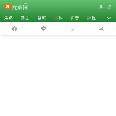
焦點
養生
醫療
百科
影音
課程
退休