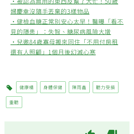
‧被認為無用的東西反幫了大忙！50歲
婦慶幸沒隨手丟棄的3樣物品
‧健檢血糖正常別安心太早！醫曝「看不
見的隱患」：失智、糖尿病風險大增
‧兒邀84歲寡母搬來同住「不用付房租
還有人照顧」1個月後幻滅心寒
健康橘
身體保健
陳雨鑫
聽力受損
重聽