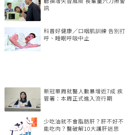
聽損增失智風險 長輩量六力揪警
訊
科普好健康／口咽肌訓練 告別打
呼、睡眠呼吸中止
新冠單周就醫人數暴增近7成 疾
管署：本周正式進入流行期
少吃油就不會脂肪肝？肝不好不
能吃肉？醫破解10大護肝迷思