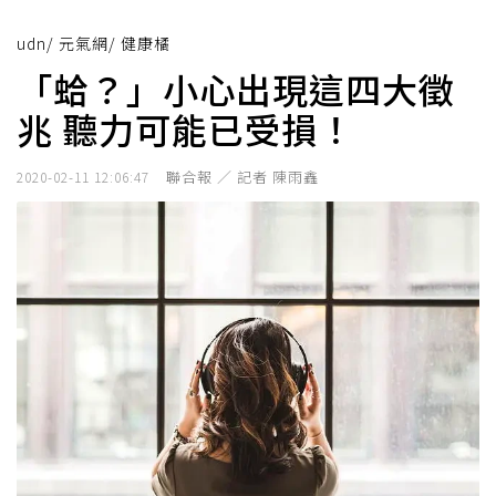
udn
/
元氣網
/
健康橘
「蛤？」小心出現這四大徵
兆 聽力可能已受損！
聯合報 ／ 記者 陳雨鑫
2020-02-11 12:06:47