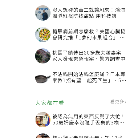
沒人想碰的苦工就讓AI來！鴻海
團隊駐醫院找痛點 用科技讓醫
療更有溫度
糖尿病前期怎麼救？美國心臟協
會研究推「1夢幻水果組合」 酪
梨加它改善血管功能
桃園平鎮傳出80多歲夫弒妻案
家人發現緊急報案、警方調查中
不沾鍋開始沾鍋怎麼辦？日本專
家教1招有望「起死回生」，5情
況該換新
看更多
大家都在看
被認為無用的東西反幫了大忙！
50歲婦慶幸沒隨手丟棄的3樣物
品