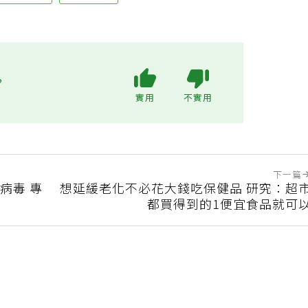
退休生活
夫妻感情
?
實用
不實用
下一篇
病毒 專
想延緩老化不必花大錢吃保健品 研究：超
都買得到的1便宜食品就可