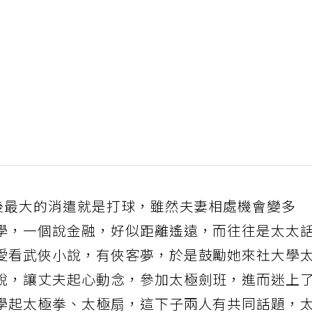
休後最大的消遣就是打球，雖然夫妻相處機會變多
學，一個說金融，好似距離遙遠，而往往是太太
愛看武俠小說，有俠客夢，於是鼓勵她來社大學
說，讓丈夫起心動念，參加太極劍班，進而迷上
學起太極拳、太極扇，這下子兩人有共同話題，