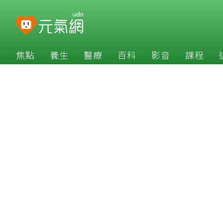
焦點
養生
醫療
百科
影音
課程