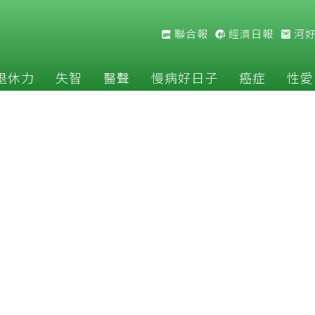
聯合報
經濟日報
河
退休力
失智
醫聲
慢病好日子
癌症
性愛