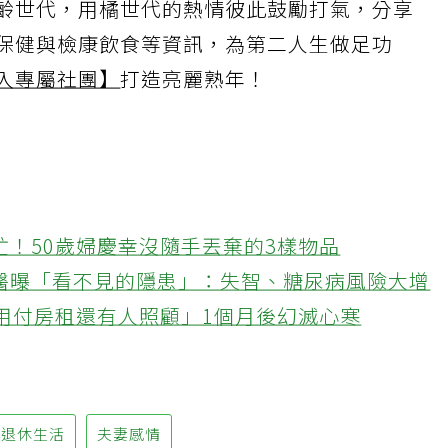
齡世代，用橘世代的熱情彼此鼓勵打氣，分享
保健與檢康飲食等資訊，為第二人生做足功
入專屬社團】
打造亮麗熟年！
忙！50歲婦慶幸沒隨手丟棄的3樣物品
醫曝「看不見的隱患」：失智、糖尿病風險大增
不用付房租還有人照顧」1個月後幻滅心寒