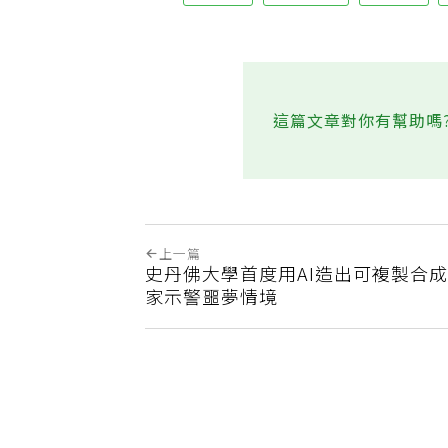
健康橘
兩性關係
鄭惠仁
這篇文章對你有幫助嗎
上一篇
史丹佛大學首度用AI造出可複製合成
家示警噩夢情境