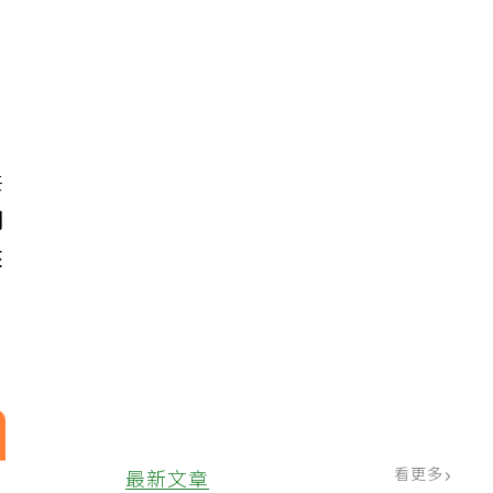
共
們
來
看更多
最新文章