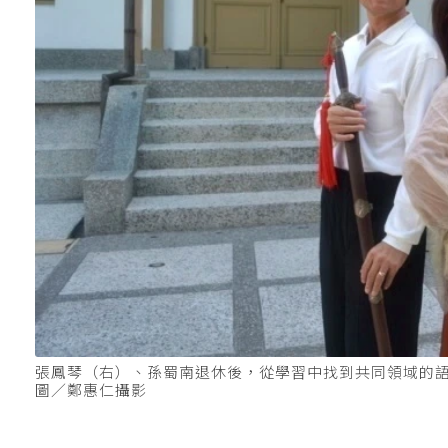
張鳳琴（右）、孫蜀南退休後，從學習中找到共同領域的
圖／鄭惠仁攝影