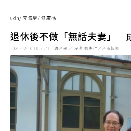
udn
/
元氣網
/
健康橘
退休後不做「無話夫妻」 
2020-02-10 10:51:41
聯合報 ／ 記者 鄭惠仁／台南報導