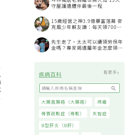
坪林獨居老翁離世無人知 13犬
守屋護遺體伴最後一程
15歲經營之神3.9億暴富落幕 麥
克風少年蘇友謙：每天領700元
過日子
先生走了，太太可以續領勞保年
金嗎？專家揭遺屬年金怎麼領，
看順位還要看資格
看更多
疾病百科
市
以
大腸直腸癌（大腸癌）
痔瘡
骨質疏鬆症（骨鬆）
失智症
B型肝炎（B肝）