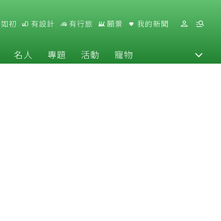
好如初
有設計
有行旅
願景
我的新聞
名人
專題
活動
寵物