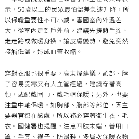
示，50歲以上的民眾最怕溫差急遽升降，所
以保暖重要性不可小覷。雪國室內外溫差
大，從室內走到戶外前，建議先搓熱手腳、
走走路或做暖身操，讓皮膚變熱，避免突然
接觸低溫，造成血管收縮。
穿對衣服也很重要，高東煒建議，頭部、脖
子容易受寒又有大血管經過，建議穿著高
領，或配戴圍巾、戴毛帽保暖；另外，也要
注重中軸保暖，如胸部、腹部等部位，因主
要器官都在該處，所以務必穿著衛生衣、毛
衣。國健署也提醒，注意四肢末端，善用口
罩、手套、襪子、防滑鞋，多層次保暖衣物