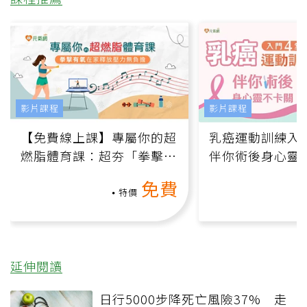
影片課程
影片課程
【免費線上課】專屬你的超
乳癌運動訓練入門
燃脂體育課：超夯「拳擊有
伴你術後身心靈
氧」高壓族在家釋放壓力無
上影音課）
免費
負擔
特價
延伸閱讀
日行5000步降死亡風險37% 走