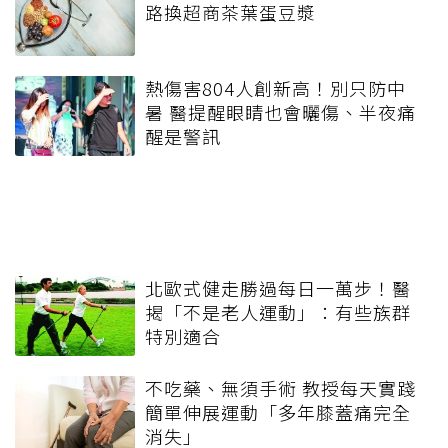
路換超商茶葉蛋豆漿
熱傷害804人創新高！別只防中
暑 醫提醒眼睛也會曬傷、半夜痛
醒是警訊
北歐式健走勝過每日一萬步！醫
揭「不是老人運動」：有些族群
特別適合
不吃藥、無須手術 教授每天實踐
簡單伸展運動「多年膝蓋痛完全
消失」