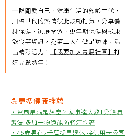
一群關愛自己、健康生活的熟齡世代，
用橘世代的熱情彼此鼓勵打氣，分享養
身保健、家庭關係、更年期保健與檢康
飲食等資訊，為第二人生做足功課，活
出精彩活力！
【我要加入專屬社團】
打
造亮麗熟年！
💪更多健康推薦
‧電風扇滿是灰塵？家事達人教1分鐘清
潔法 多加一物還能防髒汙附著
‧45歲男存2千萬提早退休 接信用卡公司