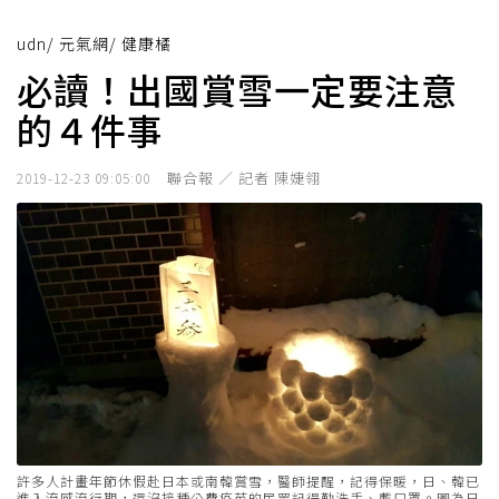
udn
/
元氣網
/
健康橘
必讀！出國賞雪一定要注意
的４件事
聯合報 ／ 記者 陳婕翎
2019-12-23 09:05:00
許多人計畫年節休假赴日本或南韓賞雪，醫師提醒，記得保暖，日、韓已
進入流感流行期，還沒接種公費疫苗的民眾記得勤洗手、戴口罩。圖為日