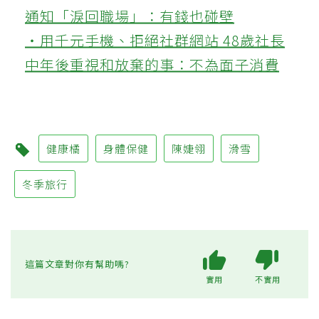
通知「淚回職場」：有錢也碰壁
‧用千元手機、拒絕社群網站 48歲社長
中年後重視和放棄的事：不為面子消費
健康橘
身體保健
陳婕翎
滑雪
冬季旅行
這篇文章對你有幫助嗎?
實用
不實用