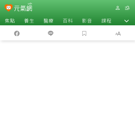
焦點
養生
醫療
百科
影音
課程
退休