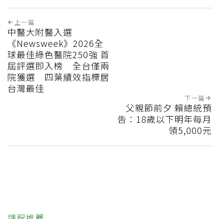
上一篇
中醫大附醫入選
《Newsweek》2026全
球最佳綠色醫院250強 首
屆評選即入榜 全台僅兩
院獲選 四葉績效指標居
台灣最佳
下一篇
父親節前夕 賴總統預
告：18歲以下明年每月
領5,000元
課程推薦