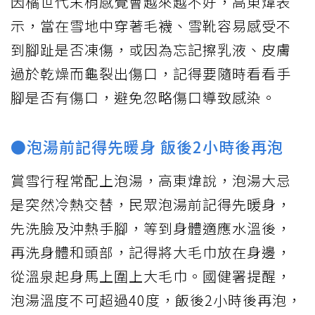
因橘世代末梢感覺會越來越不好，高東煒表
示，當在雪地中穿著毛襪、雪靴容易感受不
到腳趾是否凍傷，或因為忘記擦乳液、皮膚
過於乾燥而龜裂出傷口，記得要隨時看看手
腳是否有傷口，避免忽略傷口導致感染。
●泡湯前記得先暖身 飯後2小時後再泡
賞雪行程常配上泡湯，高東煒說，泡湯大忌
是突然冷熱交替，民眾泡湯前記得先暖身，
先洗臉及沖熱手腳，等到身體適應水溫後，
再洗身體和頭部，記得將大毛巾放在身邊，
從溫泉起身馬上圍上大毛巾。國健署提醒，
泡湯溫度不可超過40度，飯後2小時後再泡，