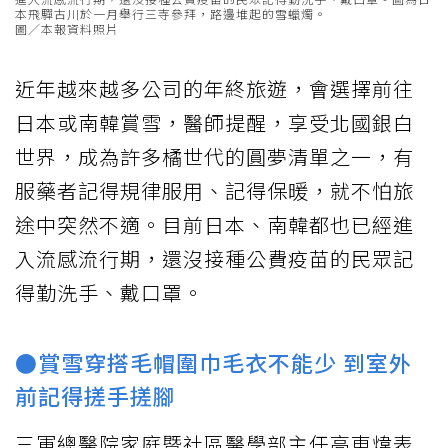
本飛驒古川於一月舉行三寺參拜，路邊堆起的雪蠟燭。
圖／本報資料照片
近年越來越多公司的年終旅遊，會選擇前往
日本或南韓賞雪，醫師提醒，享受北國銀白
世界，成為許多橘世代的圓夢清單之一，有
服藥者記得規律服用、記得保暖，就不怕旅
途中突然不適。目前日本、南韓都也已經進
入流感流行期，還沒接種公費疫苗的民眾記
得勤洗手、戴口罩。
●賞雪穿搭毛帽圍巾毛衣不能少 到室外
前記得搓手搓腳
三軍總醫院家庭暨社區醫學部主任高東煒表