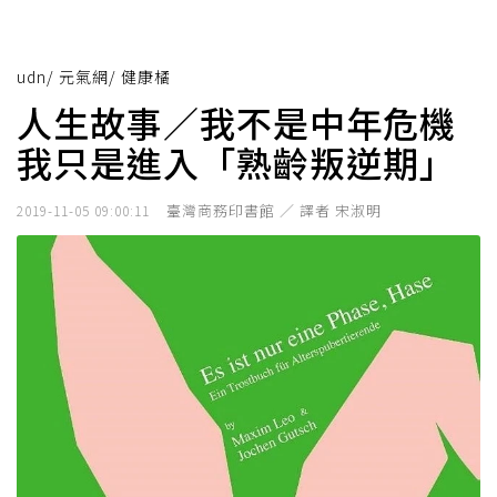
udn
/
元氣網
/
健康橘
人生故事／我不是中年危機
我只是進入「熟齡叛逆期」
臺灣商務印書館 ／ 譯者 宋淑明
2019-11-05 09:00:11