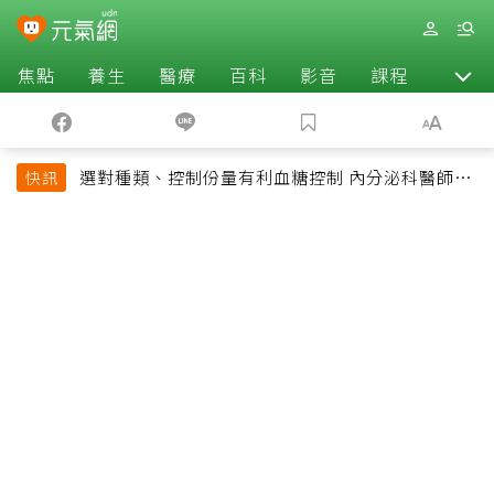
焦點
養生
醫療
百科
影音
課程
退休
選對種類、控制份量有利血糖控制 內分泌科醫師最
快訊
常吃的4種水果