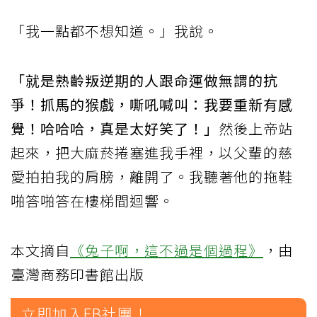
「我一點都不想知道。」我說。
「就是熟齡叛逆期的人跟命運做無謂的抗
爭！抓馬的猴戲，嘶吼喊叫：我要重新有感
覺！哈哈哈，真是太好笑了！」
然後上帝站
起來，把大麻菸捲塞進我手裡，以父輩的慈
愛拍拍我的肩膀，離開了。我聽著他的拖鞋
啪答啪答在樓梯間迴響。
本文摘自
《兔子啊，這不過是個過程》
，由
臺灣商務印書館出版
立即加入FB社團！