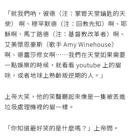
「就我們吶，彼德（注：掌管天堂鑰匙的天
使） 啊、穆罕默德（注：回教先知）啊、耶
穌啊、馬丁路德（注：基督教改革者）啊、
艾美懷恩豪斯（歌手 Amy Winehouse）
啊、德蕾莎修女啊……我們在天堂如果需要
一點娛樂的時候，就看看 youtube 上的貓
咪，或者地球上熟齡叛逆期的人。」
上帝大笑，他的笑聲聽起來像是一隻被丟進
垃圾處理機裡的貓一樣。
「你知道最好笑的是什麼嗎？」上帝問。