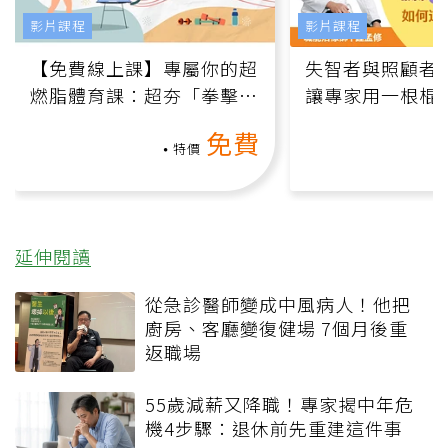
影片課程
影片課程
【免費線上課】專屬你的超
失智者與照顧者
燃脂體育課：超夯「拳擊有
讓專家用一根棍
氧」高壓族在家釋放壓力無
何逆轉退化大腦
免費
負擔
課）
特價
延伸閱讀
從急診醫師變成中風病人！他把
廚房、客廳變復健場 7個月後重
返職場
55歲減薪又降職！專家揭中年危
機4步驟：退休前先重建這件事