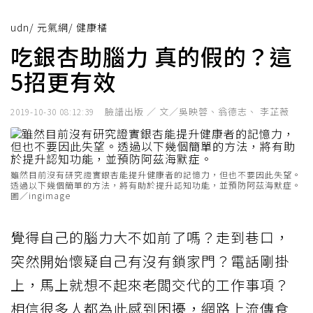
udn
/
元氣網
/
健康橘
吃銀杏助腦力 真的假的？這
5招更有效
臉譜出版 ／ 文／吳映蓉、翁德志、 李芷薇
2019-10-30 08:12:39
雖然目前沒有研究證實銀杏能提升健康者的記憶力，但也不要因此失望。
透過以下幾個簡單的方法，將有助於提升認知功能，並預防阿茲海默症。
圖／ingimage
覺得自己的腦力大不如前了嗎？走到巷口，
突然開始懷疑自己有沒有鎖家門？電話剛掛
上，馬上就想不起來老闆交代的工作事項？
相信很多人都為此感到困擾，網路上流傳食