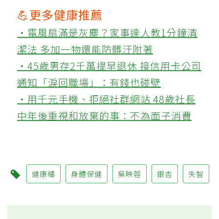
💪更多健康推薦
‧電風扇滿是灰塵？家事達人教1分鐘清
潔法 多加一物還能防髒汙附著
‧45歲男存2千萬提早退休 接信用卡公司
通知「淚回職場」：有錢也碰壁
‧用千元手機、拒絕社群網站 48歲社長
中年後重視和放棄的事：不為面子消費
健康橘
身體保健
吳映蓉
銀杏
失智