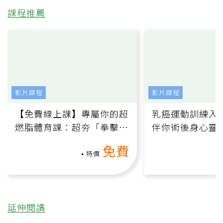
課程推薦
影片課程
影片課程
【免費線上課】專屬你的超
乳癌運動訓練入門
燃脂體育課：超夯「拳擊有
伴你術後身心靈
氧」高壓族在家釋放壓力無
上影音課）
免費
負擔
特價
延伸閱讀