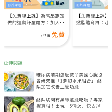
影片課程
影片課程
【免費線上課】為高壓族定
【免費線上課】
做的運動紓壓處方：加入行
燃脂體育課：超
動、增肌、互動元素，0基
氧」高壓族在家
免費
礎也能做！
負擔
特價
延伸閱讀
糖尿病前期怎麼救？美國心臟協
會研究推「1夢幻水果組合」 酪
梨加它改善血管功能
酪梨切開有黑絲還能吃嗎？專家
揭真相！出現「3情況」快丟掉