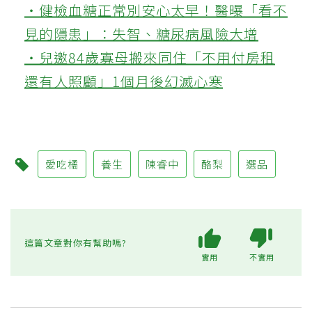
‧健檢血糖正常別安心太早！醫曝「看不
見的隱患」：失智、糖尿病風險大增
‧兒邀84歲寡母搬來同住「不用付房租
還有人照顧」1個月後幻滅心寒
愛吃橘
養生
陳睿中
酪梨
選品
這篇文章對你有幫助嗎?
實用
不實用