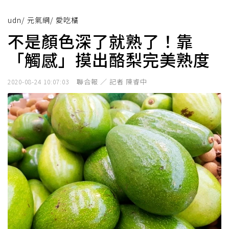
udn
/
元氣網
/
愛吃橘
不是顏色深了就熟了！靠
「觸感」摸出酪梨完美熟度
聯合報 ／ 記者 陳睿中
2020-08-24 10:07:03