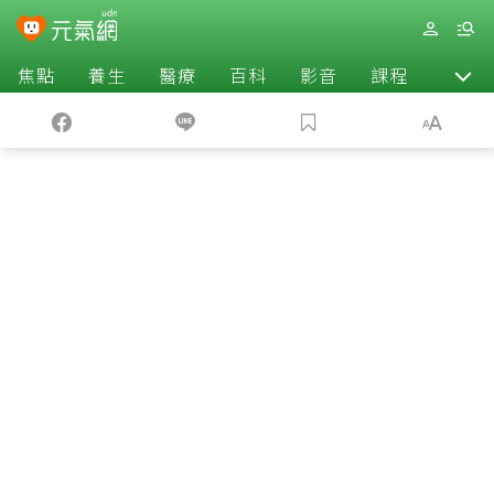
焦點
養生
醫療
百科
影音
課程
退休