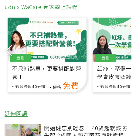
udn x WaCare 獨家線上課程
直播
直播
不只補熱量，更要搭配對營
紅疹、壓傷一
養！
學會皮膚照護
免費
影音長度40分鐘
影音長度40分鐘
價格
延伸閱讀
開始健忘別輕忽！ 40歲起就該防
失智 2成國人帶有阿茲海默症相