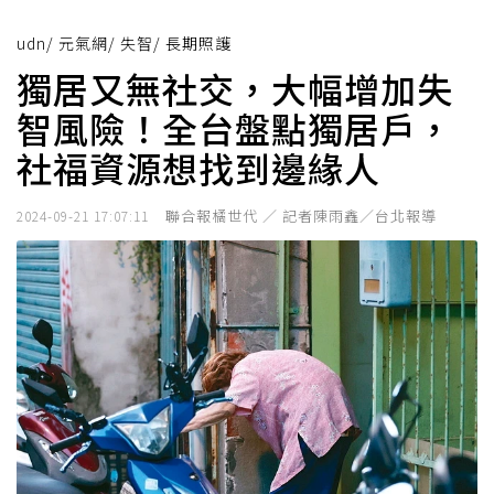
udn
/
元氣網
/
失智
/
長期照護
獨居又無社交，大幅增加失
智風險！全台盤點獨居戶，
社福資源想找到邊緣人
聯合報橘世代 ／ 記者陳雨鑫／台北報導
2024-09-21 17:07:11