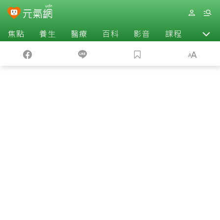
焦點
養生
醫療
百科
影音
課程
退休