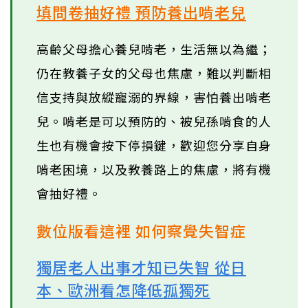
填問卷抽好禮 預防養出啃老兒
高齡父母擔心養兒啃老，生活無以為繼；
仍在教養子女的父母也焦慮，難以判斷相
信支持與放縱寵溺的界線，害怕養出啃老
兒。啃老是可以預防的、被兒孫啃食的人
生也有機會按下停損鍵，歡迎您分享自身
啃老困境，以及教養路上的焦慮，將有機
會抽好禮。
數位版看這裡 如何察覺失智症
獨居老人出事才知已失智 從日
本、歐洲看怎降低孤獨死