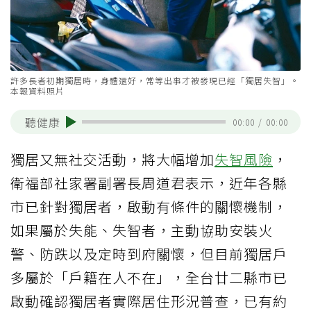
許多長者初期獨居時，身體還好，常等出事才被發現已經「獨居失智」。
本報資料照片
聽健康
00:00
/
00:00
獨居又無社交活動，將大幅增加
失智風險
，
衛福部社家署副署長周道君表示，近年各縣
市已針對獨居者，啟動有條件的關懷機制，
如果屬於失能、失智者，主動協助安裝火
警、防跌以及定時到府關懷，但目前獨居戶
多屬於「戶籍在人不在」，全台廿二縣市已
啟動確認獨居者實際居住形況普查，已有約