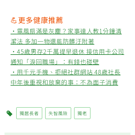
💪更多健康推薦
‧電風扇滿是灰塵？家事達人教1分鐘清
潔法 多加一物還能防髒汙附著
‧45歲男存2千萬提早退休 接信用卡公司
通知「淚回職場」：有錢也碰壁
‧用千元手機、拒絕社群網站 48歲社長
中年後重視和放棄的事：不為面子消費
獨居長者
失智風險
獨老