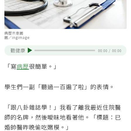
病歷示意圖
圖／ingimage
聽健康
00:00
/
00:00
「寫
病歷
很簡單。」
學生們一副「聽過一百遍了啦」的表情。
「跟八卦雜誌學！」我看了離我最近住院醫
師的名牌，然後曖昧地看著他。「標題：已
婚帥醫昨晚偷吃嫩模。」