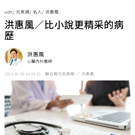
udn
/
元氣網
/
名人
/
洪惠風
洪惠風／比小說更精采的病
歷
洪惠風
心臟內科醫師
聯合報元氣周報 ／ 洪惠風
2023-08-06 14:04:28