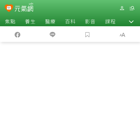
焦點
養生
醫療
百科
影音
課程
退休