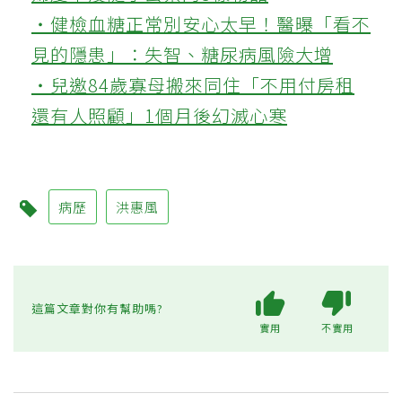
‧健檢血糖正常別安心太早！醫曝「看不
見的隱患」：失智、糖尿病風險大增
‧兒邀84歲寡母搬來同住「不用付房租
還有人照顧」1個月後幻滅心寒
病歷
洪惠風
這篇文章對你有幫助嗎?
實用
不實用