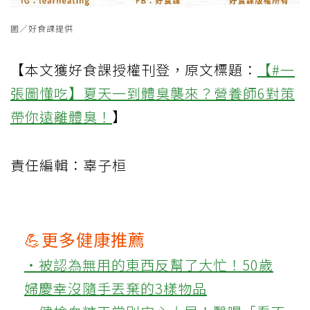
圖／好食課提供
【本文獲好食課授權刊登，原文標題：
【#一
張圖懂吃】夏天一到體臭襲來？營養師6對策
帶你遠離體臭！
】
責任編輯：辜子桓
💪更多健康推薦
‧被認為無用的東西反幫了大忙！50歲
婦慶幸沒隨手丟棄的3樣物品