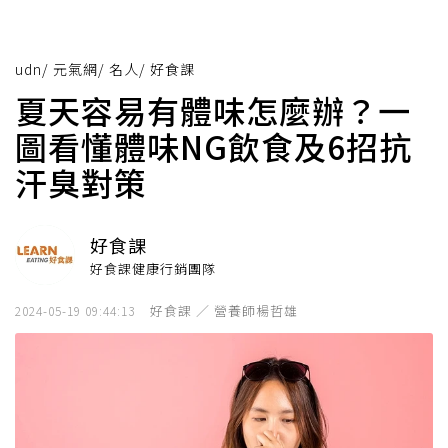
udn
/
元氣網
/
名人
/
好食課
夏天容易有體味怎麼辦？一
圖看懂體味NG飲食及6招抗
汗臭對策
好食課
好食課健康行銷團隊
好食課 ／ 營養師楊哲雄
2024-05-19 09:44:13