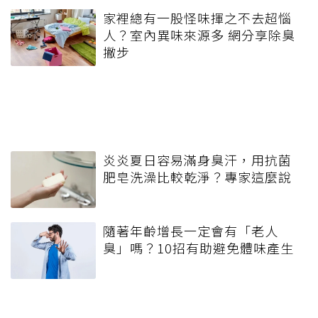
家裡總有一股怪味揮之不去超惱
人？室內異味來源多 網分享除臭
撇步
炎炎夏日容易滿身臭汗，用抗菌
肥皂洗澡比較乾淨？專家這麼說
隨著年齡增長一定會有「老人
臭」嗎？10招有助避免體味產生