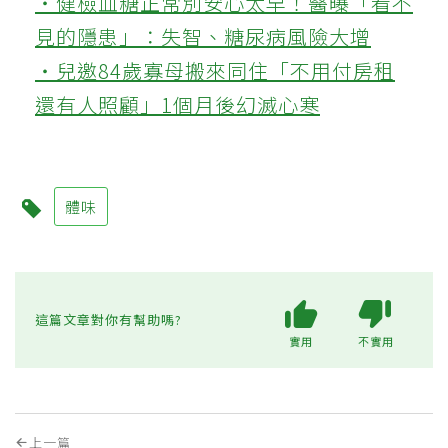
‧健檢血糖正常別安心太早！醫曝「看不
見的隱患」：失智、糖尿病風險大增
‧兒邀84歲寡母搬來同住「不用付房租
還有人照顧」1個月後幻滅心寒
體味
這篇文章對你有幫助嗎?
實用
不實用
上一篇