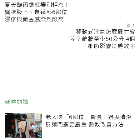
夏天皺褶處紅癢別輕忽！
醫揭腋下、鼠蹊部6部位
濕疹與黴菌感染風險高
下一篇
移動式冷氣怎麼擺才會
涼？離牆至少50公分 4個
細節影響冷房效率
延伸閱讀
老人味「6部位」最濃！過度清潔
反讓問題更嚴重 醫教改善方法