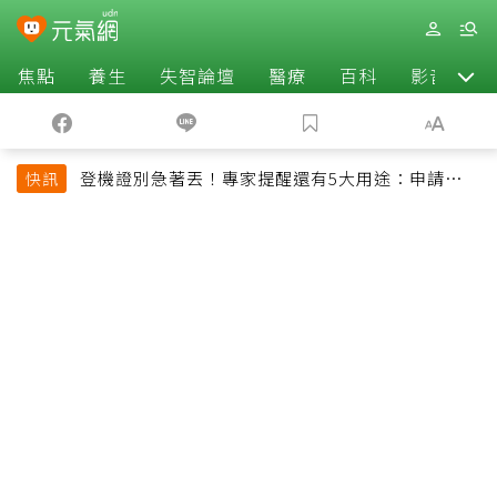
焦點
養生
失智論壇
醫療
百科
影音
登機證別急著丟！專家提醒還有5大用途：申請理
快訊
賠、補登哩程都用得到