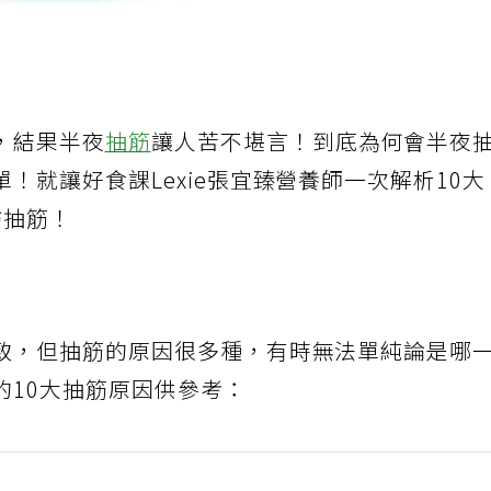
，結果半夜
抽筋
讓人苦不堪言！到底為何會半夜
！就讓好食課Lexie張宜臻營養師一次解析10大
防抽筋！
致，但抽筋的原因很多種，有時無法單純論是哪
的10大抽筋原因供參考：