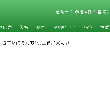
聯合報
經濟日報
河
退休力
失智
醫聲
慢病好日子
癌症
性愛
：超市都買得到的1便宜食品就可以