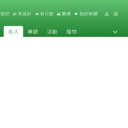
好如初
有設計
有行旅
願景
我的新聞
名人
專題
活動
寵物