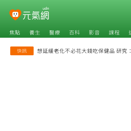
焦點
養生
醫療
百科
影音
課程
想延緩老化不必花大錢吃保健品 研究
快訊