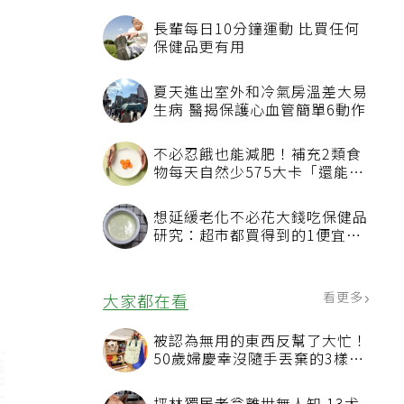
謝
長輩每日10分鐘運動 比買任何
保健品更有用
夏天進出室外和冷氣房溫差大易
鬆
生病 醫揭保護心血管簡單6動作
不必忍餓也能減肥！補充2類食
物每天自然少575大卡「還能吃
飽飽的」
想延緩老化不必花大錢吃保健品
研究：超市都買得到的1便宜食
品就可以
看更多
大家都在看
被認為無用的東西反幫了大忙！
50歲婦慶幸沒隨手丟棄的3樣物
品