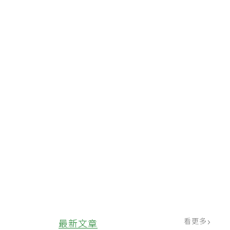
受
經
需
看更多
最新文章