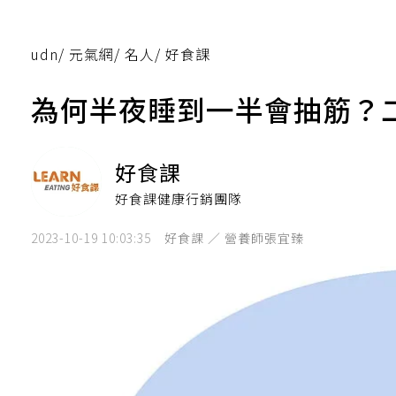
udn
/
元氣網
/
名人
/
好食課
為何半夜睡到一半會抽筋？
好食課
好食課健康行銷團隊
2023-10-19 10:03:35
好食課 ／ 營養師張宜臻