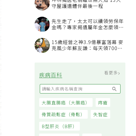
坪林獨居老翁離世無人知 13犬
守屋護遺體伴最後一程
先生走了，太太可以續領勞保年
金嗎？專家揭遺屬年金怎麼領，
看順位還要看資格
15歲經營之神3.9億暴富落幕 麥
克風少年蘇友謙：每天領700元
過日子
看更多
疾病百科
大腸直腸癌（大腸癌）
痔瘡
骨質疏鬆症（骨鬆）
失智症
B型肝炎（B肝）